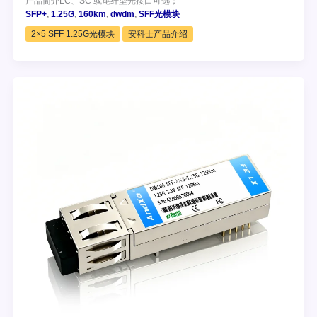
产品简介LC、SC 或尾纤型光接口可选；
SFP+
,
1.25G
,
160km
,
dwdm
,
SFF光模块
2×5 SFF 1.25G光模块
安科士产品介绍