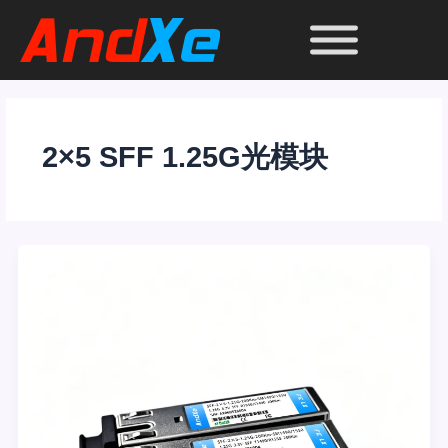
跳
至
内
容
2×5 SFF 1.25G光模块