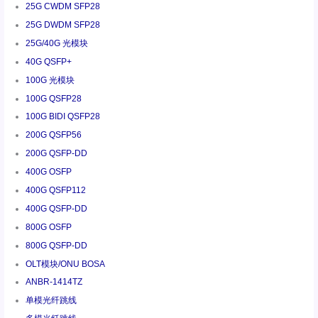
25G CWDM SFP28
25G DWDM SFP28
25G/40G 光模块
40G QSFP+
100G 光模块
100G QSFP28
100G BIDI QSFP28
200G QSFP56
200G QSFP-DD
400G OSFP
400G QSFP112
400G QSFP-DD
800G OSFP
800G QSFP-DD
OLT模块/ONU BOSA
ANBR-1414TZ
单模光纤跳线