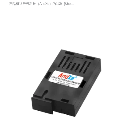
产品概述纤云科技（AndXe）的1X9- [&he…