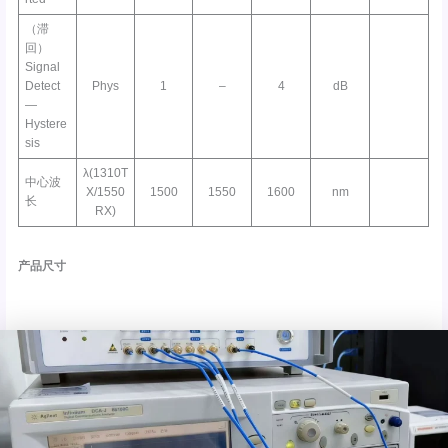
（滞
回）
Signal
Detect
Phys
1
–
4
dB
—
Hystere
sis
λ(1310T
中心波
X/1550
1500
1550
1600
nm
长
RX)
产品尺寸