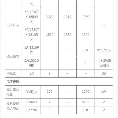
X)
λC(1310T
X/1550R
1270
1310
1350
X)
中心波长
nm
λC(1550T
X/1310R
1510
1550
1590
X)
Δλ(1310F
–
–
2.5
nm(RMS)
P)
输出谱宽
Δλ(1550D
nm(-20dB
–
–
1
FB)
Width)
消光比
ER
9
–
–
dB
电学参数
差分输入
Vdiff_in
200
–
1000
mV
电压
Disable
2
–
VCC
V
发射使能
输入电压
Enable
0
–
0.8
V