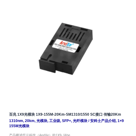
百兆 1X9光模块 1X9-155M-20Km-SM1310/1550 SC接口 传输20Km
1310nm
,
20km
,
光模块
,
工业级
,
SFP+
,
光纤模块
/
安科士产品介绍
,
1×9
155M光模块
产品概述纤云科技（AndXe）的1X9- [&he…