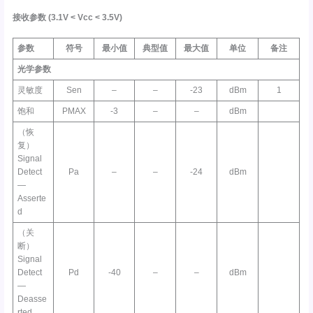
接收参数
(3.1V <
Vcc
< 3.5V)
参数
符号
最小值
典型值
最大值
单位
备注
光学参数
灵敏度
Sen
–
–
-23
dBm
1
饱和
PMAX
-3
–
–
dBm
（恢
复）
Signal
Detect
Pa
–
–
-24
dBm
—
Asserte
d
（关
断）
Signal
Detect
Pd
-40
–
–
dBm
—
Deasse
rted