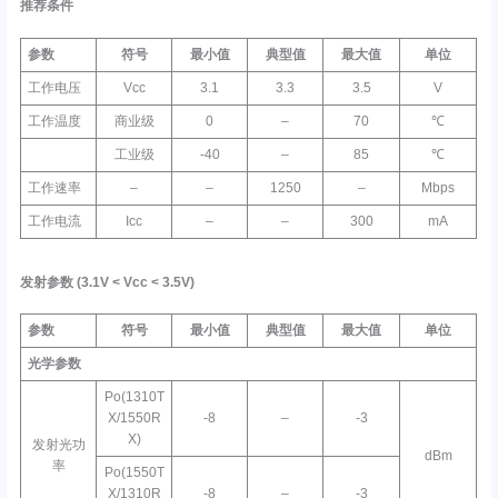
推荐条件
参数
符号
最小值
典型值
最大值
单位
工作电压
Vcc
3.1
3.3
3.5
V
工作温度
商业级
0
–
70
℃
工业级
-40
–
85
℃
工作速率
–
–
1250
–
Mbps
工作电流
Icc
–
–
300
mA
发射参数
(3.1V <
Vcc
< 3.5V)
参数
符号
最小值
典型值
最大值
单位
光学参数
Po(1310T
X/1550R
-8
–
-3
X)
发射光功
dBm
率
Po(1550T
X/1310R
-8
–
-3