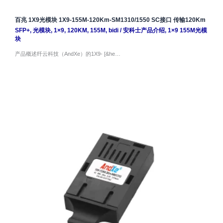
百兆 1X9光模块 1X9-155M-120Km-SM1310/1550 SC接口 传输120Km
SFP+
,
光模块
,
1×9
,
120KM
,
155M
,
bidi
/
安科士产品介绍
,
1×9 155M光模
块
产品概述纤云科技（AndXe）的1X9- [&he…