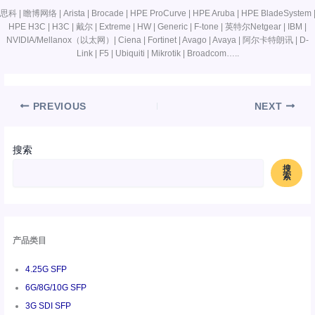
思科 | 瞻博网络 | Arista | Brocade | HPE ProCurve | HPE Aruba | HPE BladeSystem 
HPE H3C | H3C | 戴尔 | Extreme | HW | Generic | F-tone | 英特尔Netgear | IBM |
NVIDIA/Mellanox（以太网）| Ciena | Fortinet | Avago | Avaya | 阿尔卡特朗讯 | D-
Link | F5 | Ubiquiti | Mikrotik | Broadcom…..
PREVIOUS
NEXT
搜索
搜
索
产品类目
4.25G SFP
6G/8G/10G SFP
3G SDI SFP