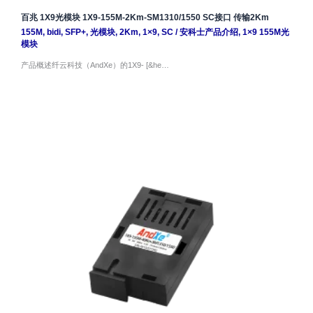
百兆 1X9光模块 1X9-155M-2Km-SM1310/1550 SC接口 传输2Km
155M
,
bidi
,
SFP+
,
光模块
,
2Km
,
1×9
,
SC
/
安科士产品介绍
,
1×9 155M光
模块
产品概述纤云科技（AndXe）的1X9- [&he…