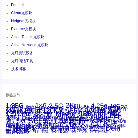
Fortinet
Ciena光模块
Netgear光模块
Extreme光模块
Allied Telesis光模块
Arista Networks光模块
光纤测试设备
光纤清洁工具
技术博客
标签云阵
1.25G
1×9
2Km
2.5G
4.25g
10G
10km
20km
25gsfp28
3G
1x9
40Km
16GFC
25GE
80km
60km
15KM
28.05G
16G
100m
53.125G
120KM
155M
160km
50m
30km
100km
200G
622m
200KM
1310nm
800G
850nm
300m
1550nm
1490nm
400m
550m
1330nm
bidi
Arista Networks
2500m
AOC
Extreme
FC
ANBR-1414TZ
Arista
DAC
CSFP光模块
LC
SFP+
Brocade
Cisco
SFF光模块
Dell
Juniper
Netgear
SC
NVIDIA
Intel
光模块
MPO-LC
OM2
SFP28
OM3
OM4
SGMII
qsfp
光纤模块
华三(H3C)
华为
xfp
交换机
st螺纹接口
万兆
博科(Brocade)
华三
单模单芯
博科
千兆光模块
思科
戴尔(Dell)
单模双芯
惠普(HP)
友讯
博通
安华高
安华高(Avago)
工业级
多模
瞻博
戴尔
英伟达
惠普
英特尔
高速线缆
百兆
网卡
网捷
阿尔卡特朗讯