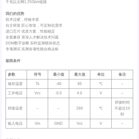
千兆以太网1.25Gb/s链路
我们的优势
技术过硬，经验丰富
自主研发 匠心智造，可定制化需求
进口芯片 优质方案，性能稳定
全面兼容 资深人才解决技术问题
DDM数字诊断 实时监测模块状态
专项测试 实测各项性能合格达标
极限条件
参数
符号
最小值
最大值
单位
备注
储存温度
Ts
-40
85
℃
–
工作电压
Vcc
-0.5
4.0
V
–
焊接时间
焊接温度
–
–
260
℃
不超过10
秒
输入电压
Vin
GND
Vcc
V
–