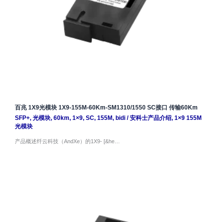
百兆 1X9光模块 1X9-155M-60Km-SM1310/1550 SC接口 传输60Km
SFP+
,
光模块
,
60km
,
1×9
,
SC
,
155M
,
bidi
/
安科士产品介绍
,
1×9 155M
光模块
产品概述纤云科技（AndXe）的1X9- [&he…