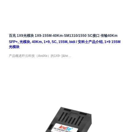
百兆 1X9光模块 1X9-155M-40Km-SM1310/1550 SC接口 传输40Km
SFP+
,
光模块
,
40Km
,
1×9
,
SC
,
155M
,
bidi
/
安科士产品介绍
,
1×9 155M
光模块
产品概述纤云科技（AndXe）的1X9- [&he…