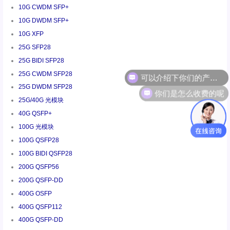
10G CWDM SFP+
10G DWDM SFP+
10G XFP
25G SFP28
25G BIDI SFP28
25G CWDM SFP28
你们是怎么收费的呢
25G DWDM SFP28
25G/40G 光模块
40G QSFP+
100G 光模块
100G QSFP28
100G BIDI QSFP28
200G QSFP56
200G QSFP-DD
400G OSFP
400G QSFP112
400G QSFP-DD