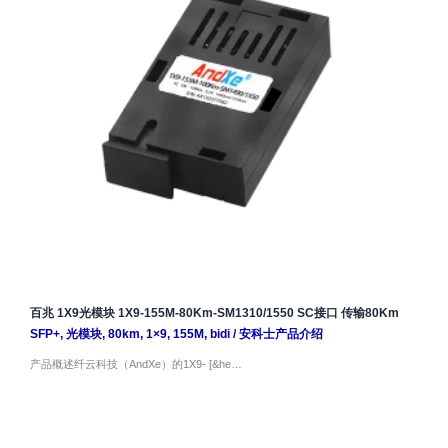
百兆 1X9光模块 1X9-155M-80Km-SM1310/1550 SC接口 传输80Km
SFP+
,
光模块
,
80km
,
1×9
,
155M
,
bidi
/
安科士产品介绍
产品概述纤云科技（AndXe）的1X9- [&he…