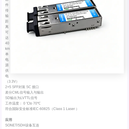
件
传
输
距
离
可
达
40
km
单
电
源
供
电
（3.3V）
2×5 SFF封装 SC 接口
差分CML信号输入与输出
SD输出为LVTTL信号
工作温度： 0 ℃to 70℃
符合国际安全标准IEC-60825（Class 1 Laser ）
应用
SONET/SDH设备互连