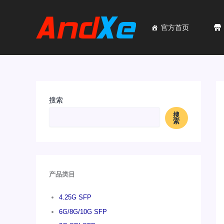
跳
至
内
官方首页
容
搜索
搜
索
产品类目
4.25G SFP
6G/8G/10G SFP