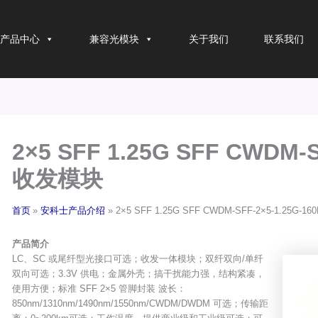
产品中心
兼容光模块
关于我们
联系我们
2×5 SFF 1.25G SFF CWDM-
收发模块
首页
安科士产品介绍
2×5 SFF 1.25G SFF CWDM-SFF-2×5-1.25G-
产品简介
LC、SC 或尾纤型光接口可选；收发一体模块；双纤双向/单纤
双向可选；3.3V 供电；金属外壳；搞干扰能力强，结构紧凑，
使用方便；标准 SFF 2×5 管脚封装 波长：
850nm/1310nm/1490nm/1550nm/CWDM/DWDM 可选；传输距