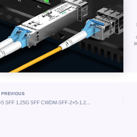
网
PREVIOUS
2×5 SFF 1.25G SFF CWDM-SFF-2×5-1.25G-120Km 收发模块