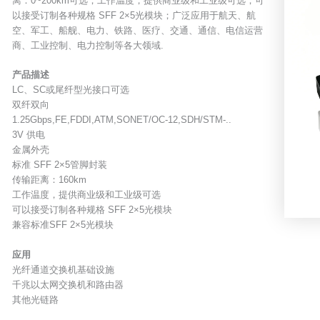
离：0~200km可选；工作温度，提供商业级和工业级可选；可
以接受订制各种规格 SFF 2×5光模块；广泛应用于航天、航
空、军工、船舰、电力、铁路、医疗、交通、通信、电信运营
商、工业控制、电力控制等各大领域.
产品描述
LC、SC或尾纤型光接口可选
双纤双向
1.25Gbps,FE,FDDI,ATM,SONET/OC-12,SDH/STM-..
3V 供电
金属外壳
标准 SFF 2×5管脚封装
传输距离：160km
工作温度，提供商业级和工业级可选
可以接受订制各种规格 SFF 2×5光模块
兼容标准SFF 2×5光模块
应用
光纤通道交换机基础设施
千兆以太网交换机和路由器
其他光链路