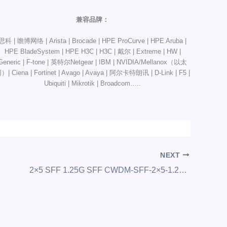
兼容品牌：
思科 | 瞻博网络 | Arista | Brocade | HPE ProCurve | HPE Aruba |
HPE BladeSystem | HPE H3C | H3C | 戴尔 | Extreme | HW |
Generic | F-tone | 英特尔Netgear | IBM | NVIDIA/Mellanox（以太
）| Ciena | Fortinet | Avago | Avaya | 阿尔卡特朗讯 | D-Link | F5 |
Ubiquiti | Mikrotik | Broadcom…..
NEXT
2×5 SFF 1.25G SFF CWDM-SFF-2×5-1.25G-200Km 收发模块