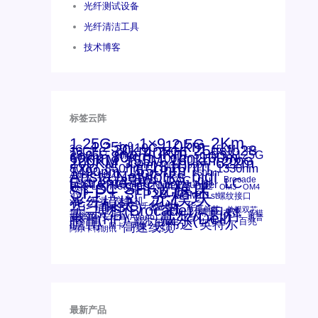
光纤测试设备
光纤清洁工具
技术博客
标签云阵
1.25G
1×9
2Km
2.5G
10km
4.25g
1x9
10G
20km
25gsfp28
3G
40Km
16GFC
25GE
15KM
16G
28.05G
80km
100m
53.125G
60km
50m
30km
100km
120KM
155M
160km
622m
200G
200KM
1310nm
300m
400m
550m
800G
850nm
1550nm
1330nm
1490nm
bidi
Arista Networks
AOC
2500m
ANBR-1414TZ
Arista
DAC
Extreme
CSFP光模块
FC
Brocade
LC
Cisco
Dell
SFF光模块
Juniper
Netgear
Intel
SC
NVIDIA
MPO-LC
SFP+
OM2
OM3
OM4
qsfp
光模块
SFP28
SGMII
st螺纹接口
光纤模块
xfp
交换机
万兆
华三(H3C)
华为
华三
博科(Brocade)
千兆光模块
单模单芯
思科
单模双芯
友讯
博科
博通
工业级
多模
戴尔(Dell)
惠普(HP)
安华高
安华高(Avago)
惠普
瞻博
戴尔
英伟达
百兆
英特尔
高速线缆
网卡
网捷
阿尔卡特朗讯
最新产品