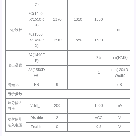
X)
λC(1490T
X/1550R
1270
1310
1350
X)
中心波长
nm
λC(1550T
X/1490R
1510
1550
1590
X)
Δλ(1490F
–
–
2.5
nm(RMS)
P)
输出谱宽
Δλ(1550D
nm(-20dB
–
–
1
FB)
Width)
消光比
ER
9
–
–
dB
电学参数
差分输入
Vdiff_in
200
–
1000
mV
电压
Disable
2
–
VCC
V
发射使能
输入电压
Enable
0
–
0.8
V