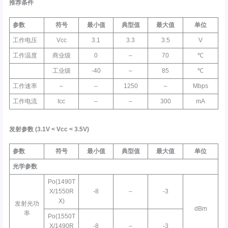
推荐条件
参数
符号
最小值
典型值
最大值
单位
工作电压
Vcc
3.1
3.3
3.5
V
工作温度
商业级
0
–
70
℃
工业级
-40
–
85
℃
工作速率
–
–
1250
–
Mbps
工作电流
Icc
–
–
300
mA
发射参数
(3.1V <
Vcc
< 3.5V)
参数
符号
最小值
典型值
最大值
单位
光学参数
Po(1490T
X/1550R
-8
–
-3
X)
发射光功
dBm
率
Po(1550T
X/1490R
-8
–
-3