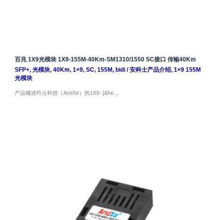
百兆 1X9光模块 1X9-155M-40Km-SM1310/1550 SC接口 传输40Km
SFP+
,
光模块
,
40Km
,
1×9
,
SC
,
155M
,
bidi
/
安科士产品介绍
,
1×9 155M
光模块
产品概述纤云科技（AndXe）的1X9- [&he…