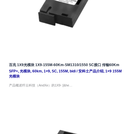
百兆 1X9光模块 1X9-155M-60Km-SM1310/1550 SC接口 传输60Km
SFP+
,
光模块
,
60km
,
1×9
,
SC
,
155M
,
bidi
/
安科士产品介绍
,
1×9 155M
光模块
产品概述纤云科技（AndXe）的1X9- [&he…