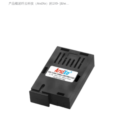
产品概述纤云科技（AndXe）的1X9- [&he…