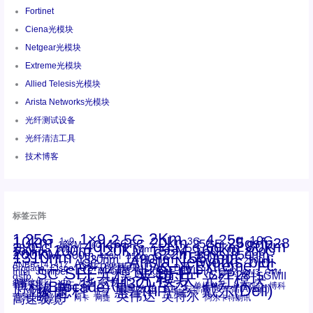
Fortinet
Ciena光模块
Netgear光模块
Extreme光模块
Allied Telesis光模块
Arista Networks光模块
光纤测试设备
光纤清洁工具
技术博客
标签云阵
1.25G
1×9
2Km
2.5G
4.25g
10G
10km
20km
25gsfp28
3G
1x9
40Km
16GFC
25GE
80km
60km
15KM
28.05G
16G
100m
53.125G
120KM
155M
160km
50m
30km
100km
200G
622m
200KM
1310nm
800G
850nm
300m
1550nm
1490nm
400m
550m
1330nm
bidi
Arista Networks
2500m
AOC
Extreme
FC
ANBR-1414TZ
Arista
DAC
CSFP光模块
LC
SFP+
Brocade
Cisco
SFF光模块
Dell
Juniper
Netgear
SC
NVIDIA
Intel
光模块
MPO-LC
OM2
SFP28
OM3
OM4
SGMII
qsfp
光纤模块
华三(H3C)
华为
xfp
交换机
st螺纹接口
万兆
博科(Brocade)
华三
单模单芯
博科
千兆光模块
思科
戴尔(Dell)
单模双芯
惠普(HP)
友讯
博通
安华高
安华高(Avago)
工业级
多模
瞻博
戴尔
英伟达
惠普
英特尔
高速线缆
百兆
网卡
网捷
阿尔卡特朗讯