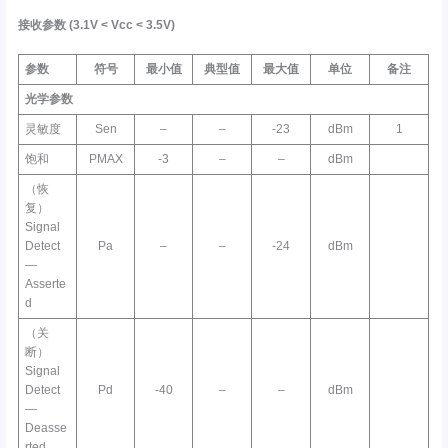
接收参数
(3.1V <
Vcc
< 3.5V)
参数
符号
最小值
典型值
最大值
单位
备注
光学参数
灵敏度
Sen
–
–
-23
dBm
1
饱和
PMAX
-3
–
–
dBm
（恢
复）
Signal
Detect
Pa
–
–
-24
dBm
—
Asserte
d
（关
断）
Signal
Detect
Pd
-40
–
–
dBm
—
Deasse
rted