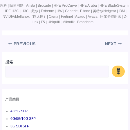
思科 | 瞻博网络 | Arista | Brocade | HPE ProCurve | HPE Aruba | HPE BladeSystem 
HPE H3C | H3C | 戴尔 | Extreme | HW | Generic | F-tone | 英特尔Netgear | IBM |
NVIDIA/Mellanox（以太网）| Ciena | Fortinet | Avago | Avaya | 阿尔卡特朗讯 | D-
Link | F5 | Ubiquiti | Mikrotik | Broadcom…..
PREVIOUS
NEXT
搜索
搜
索
产品类目
4.25G SFP
6G/8G/10G SFP
3G SDI SFP