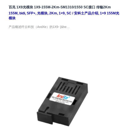
百兆 1X9光模块 1X9-155M-2Km-SM1310/1550 SC接口 传输2Km
155M
,
bidi
,
SFP+
,
光模块
,
2Km
,
1×9
,
SC
/
安科士产品介绍
,
1×9 155M光
模块
产品概述纤云科技（AndXe）的1X9- [&he…