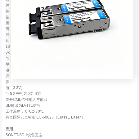
件
传
输
距
离
可
达
16
0k
m
单
电
源
供
电（3.3V）
2×5 SFF封装 SC 接口
差分CML信号输入与输出
SD输出为LVTTL信号
工作温度： 0 ℃to 70℃
符合国际安全标准IEC-60825（Class 1 Laser ）
应用
SONET/SDH设备互连