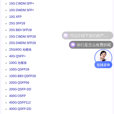
10G CWDM SFP+
10G DWDM SFP+
10G XFP
25G SFP28
25G BIDI SFP28
25G CWDM SFP28
你们是怎么收费的呢
25G DWDM SFP28
25G/40G 光模块
40G QSFP+
100G 光模块
100G QSFP28
100G BIDI QSFP28
200G QSFP56
200G QSFP-DD
400G OSFP
400G QSFP112
400G QSFP-DD