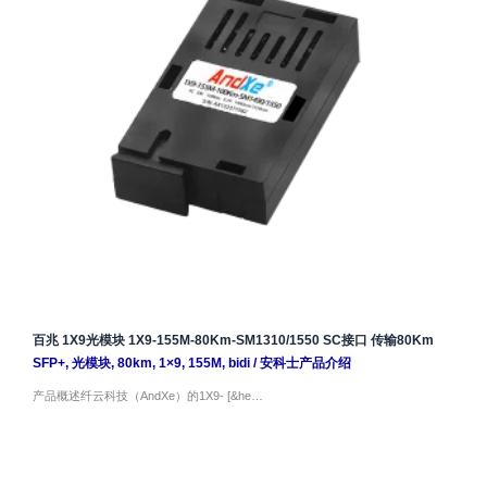
百兆 1X9光模块 1X9-155M-80Km-SM1310/1550 SC接口 传输80Km
SFP+
,
光模块
,
80km
,
1×9
,
155M
,
bidi
/
安科士产品介绍
产品概述纤云科技（AndXe）的1X9- [&he…