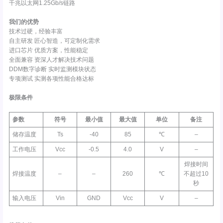
千兆以太网1.25Gb/s链路
我们的优势
技术过硬，经验丰富
自主研发 匠心智造，可定制化需求
进口芯片 优质方案，性能稳定
全面兼容 资深人才解决技术问题
DDM数字诊断 实时监测模块状态
专项测试 实测各项性能合格达标
极限条件
参数
符号
最小值
最大值
单位
备注
储存温度
Ts
-40
85
℃
–
工作电压
Vcc
-0.5
4.0
V
–
焊接时间
焊接温度
–
–
260
℃
不超过10
秒
输入电压
Vin
GND
Vcc
V
–