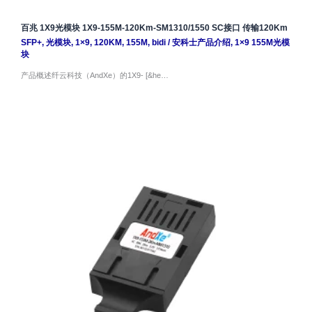
百兆 1X9光模块 1X9-155M-120Km-SM1310/1550 SC接口 传输120Km
SFP+
,
光模块
,
1×9
,
120KM
,
155M
,
bidi
/
安科士产品介绍
,
1×9 155M光模
块
产品概述纤云科技（AndXe）的1X9- [&he…