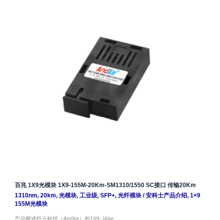
百兆 1X9光模块 1X9-155M-20Km-SM1310/1550 SC接口 传输20Km
1310nm
,
20km
,
光模块
,
工业级
,
SFP+
,
光纤模块
/
安科士产品介绍
,
1×9
155M光模块
产品概述纤云科技（AndXe）的1X9- [&he…