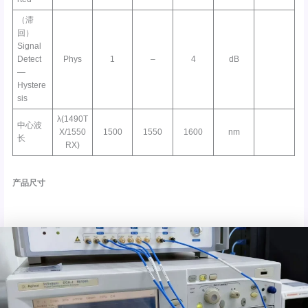
（滞
回）
Signal
Detect
Phys
1
–
4
dB
—
Hystere
sis
λ(1490T
中心波
X/1550
1500
1550
1600
nm
长
RX)
产品尺寸