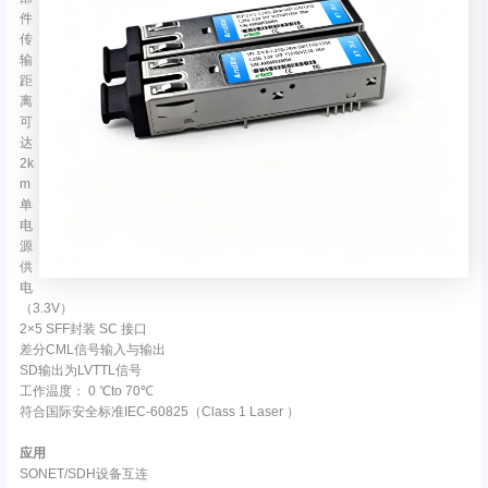
件
传
输
距
离
可
达
2k
m
单
电
源
供
电
（3.3V）
2×5 SFF封装 SC 接口
差分CML信号输入与输出
SD输出为LVTTL信号
工作温度： 0 ℃to 70℃
符合国际安全标准IEC-60825（Class 1 Laser ）
应用
SONET/SDH设备互连