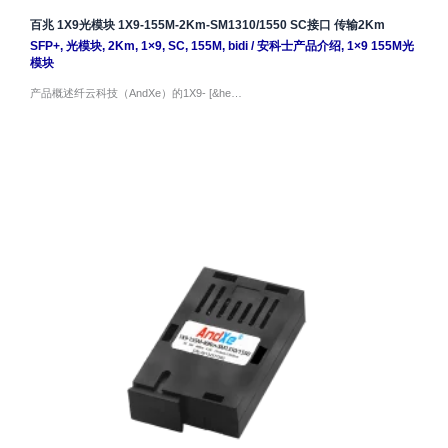
百兆 1X9光模块 1X9-155M-2Km-SM1310/1550 SC接口 传输2Km
SFP+
,
光模块
,
2Km
,
1×9
,
SC
,
155M
,
bidi
/
安科士产品介绍
,
1×9 155M光
模块
产品概述纤云科技（AndXe）的1X9- [&he…