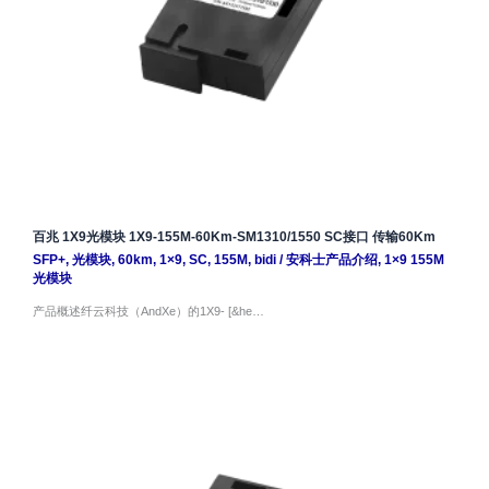
百兆 1X9光模块 1X9-155M-60Km-SM1310/1550 SC接口 传输60Km
SFP+
,
光模块
,
60km
,
1×9
,
SC
,
155M
,
bidi
/
安科士产品介绍
,
1×9 155M
光模块
产品概述纤云科技（AndXe）的1X9- [&he…