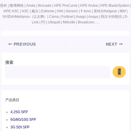
思科 | 瞻博网络 | Arista | Brocade | HPE ProCurve | HPE Aruba | HPE BladeSystem 
HPE H3C | H3C | 戴尔 | Extreme | HW | Generic | F-tone | 英特尔Netgear | IBM |
NVIDIA/Mellanox（以太网）| Ciena | Fortinet | Avago | Avaya | 阿尔卡特朗讯 | D-
Link | F5 | Ubiquiti | Mikrotik | Broadcom…..
PREVIOUS
NEXT
搜索
搜
索
产品类目
4.25G SFP
6G/8G/10G SFP
3G SDI SFP