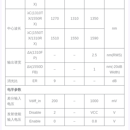
X)
λC(1310T
X/1550R
1270
1310
1350
X)
中心波长
nm
λC(1550T
X/1310R
1510
1550
1590
X)
Δλ(1310F
–
–
2.5
nm(RMS)
P)
输出谱宽
Δλ(1550D
nm(-20dB
–
–
1
FB)
Width)
消光比
ER
9
–
–
dB
电学参数
差分输入
Vdiff_in
200
–
1000
mV
电压
Disable
2
–
VCC
V
发射使能
输入电压
Enable
0
–
0.8
V