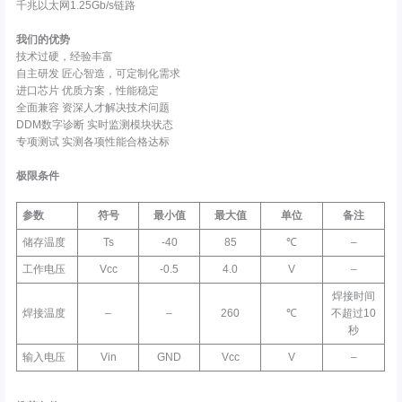
千兆以太网1.25Gb/s链路
我们的优势
技术过硬，经验丰富
自主研发 匠心智造，可定制化需求
进口芯片 优质方案，性能稳定
全面兼容 资深人才解决技术问题
DDM数字诊断 实时监测模块状态
专项测试 实测各项性能合格达标
极限条件
参数
符号
最小值
最大值
单位
备注
储存温度
Ts
-40
85
℃
–
工作电压
Vcc
-0.5
4.0
V
–
焊接时间
焊接温度
–
–
260
℃
不超过10
秒
输入电压
Vin
GND
Vcc
V
–