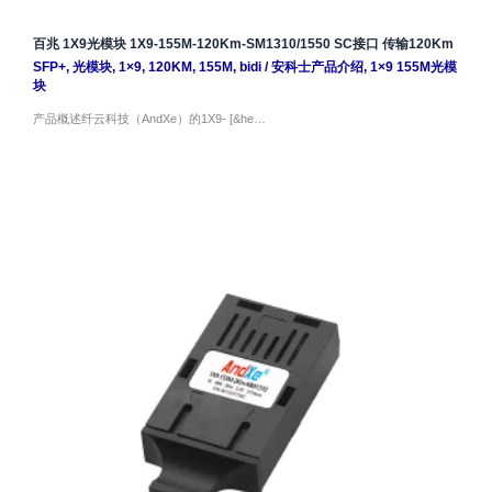
百兆 1X9光模块 1X9-155M-120Km-SM1310/1550 SC接口 传输120Km
SFP+
,
光模块
,
1×9
,
120KM
,
155M
,
bidi
/
安科士产品介绍
,
1×9 155M光模
块
产品概述纤云科技（AndXe）的1X9- [&he…