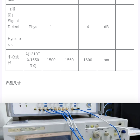
（滞
回）
Signal
Detect
Phys
1
–
4
dB
—
Hystere
sis
λ(1310T
中心波
X/1550
1500
1550
1600
nm
长
RX)
产品尺寸