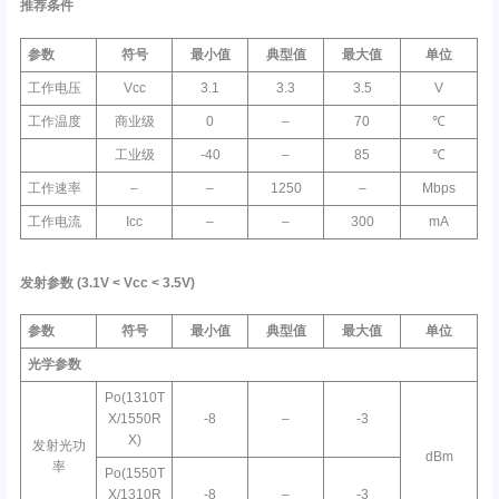
推荐条件
参数
符号
最小值
典型值
最大值
单位
工作电压
Vcc
3.1
3.3
3.5
V
工作温度
商业级
0
–
70
℃
工业级
-40
–
85
℃
工作速率
–
–
1250
–
Mbps
工作电流
Icc
–
–
300
mA
发射参数
(3.1V <
Vcc
< 3.5V)
参数
符号
最小值
典型值
最大值
单位
光学参数
Po(1310T
X/1550R
-8
–
-3
X)
发射光功
dBm
率
Po(1550T
X/1310R
-8
–
-3