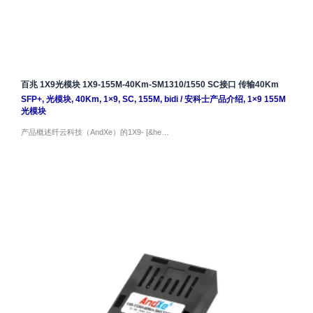
百兆 1X9光模块 1X9-155M-40Km-SM1310/1550 SC接口 传输40Km
SFP+
,
光模块
,
40Km
,
1×9
,
SC
,
155M
,
bidi
/
安科士产品介绍
,
1×9 155M
光模块
产品概述纤云科技（AndXe）的1X9- [&he…