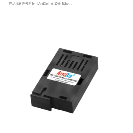
产品概述纤云科技（AndXe）的1X9- [&he…