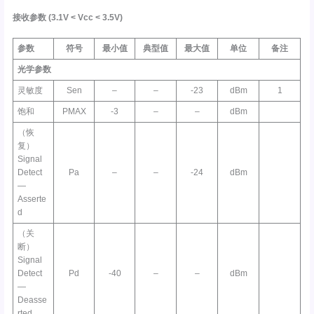
接收参数
(3.1V <
Vcc
< 3.5V)
参数
符号
最小值
典型值
最大值
单位
备注
光学参数
灵敏度
Sen
–
–
-23
dBm
1
饱和
PMAX
-3
–
–
dBm
（恢
复）
Signal
Detect
Pa
–
–
-24
dBm
—
Asserte
d
（关
断）
Signal
Detect
Pd
-40
–
–
dBm
—
Deasse
rted