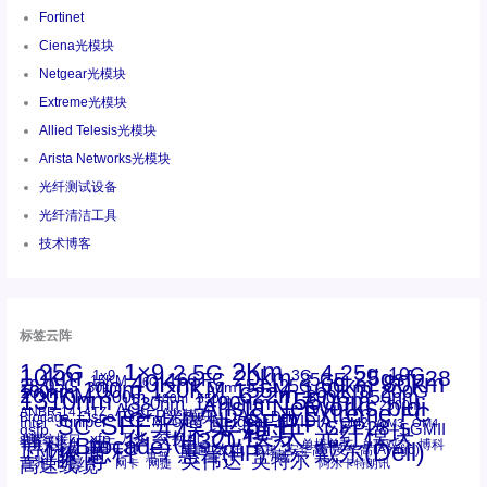
Fortinet
Ciena光模块
Netgear光模块
Extreme光模块
Allied Telesis光模块
Arista Networks光模块
光纤测试设备
光纤清洁工具
技术博客
标签云阵
1.25G
1×9
2Km
2.5G
4.25g
10G
10km
20km
25gsfp28
3G
1x9
40Km
16GFC
25GE
80km
60km
15KM
28.05G
16G
100m
53.125G
120KM
155M
160km
50m
30km
100km
200G
622m
200KM
1310nm
800G
850nm
300m
1550nm
1490nm
400m
550m
1330nm
bidi
Arista Networks
2500m
AOC
Extreme
FC
ANBR-1414TZ
Arista
DAC
CSFP光模块
LC
SFP+
Brocade
Cisco
SFF光模块
Dell
Juniper
Netgear
SC
NVIDIA
Intel
光模块
MPO-LC
OM2
SFP28
OM3
OM4
SGMII
qsfp
光纤模块
华三(H3C)
华为
xfp
交换机
st螺纹接口
万兆
博科(Brocade)
华三
单模单芯
博科
千兆光模块
思科
戴尔(Dell)
单模双芯
惠普(HP)
友讯
博通
安华高
安华高(Avago)
工业级
多模
瞻博
戴尔
英伟达
惠普
英特尔
高速线缆
百兆
网卡
网捷
阿尔卡特朗讯