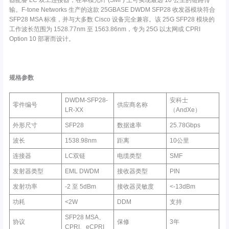
器配备 LC 双工连接器，在单模光纤 (SMF) 上可实现最远 10 公里的链路传
输。F-tone Networks 生产的这款 25GBASE DWDM SFP28 收发器模块符合
SFP28 MSA 标准，并与大多数 Cisco 设备完全兼容。该 25G SFP28 模块的
工作波长范围为 1528.77nm 至 1563.86nm，专为 25G 以太网或 CPRI
Option 10 部署而设计。
规格参数
DWDM-SFP28-
安科士
零件编号
供应商名称
LR-XX
（AndXe）
外形尺寸
SFP28
数据速率
25.78Gbps
波长
1538.98nm
距离
10公里
连接器
LC双链
电缆类型
SMF
发射器类型
EML DWDM
接收器类型
PIN
发射功率
-2 至 5dBm
接收器灵敏度
<-13dBm
功耗
<2W
DDM
支持
SFP28 MSA、
协议
保修
3年
CPRI、eCPRI