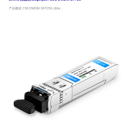
产品概述 C58 DWDM-SFP25G [&he…