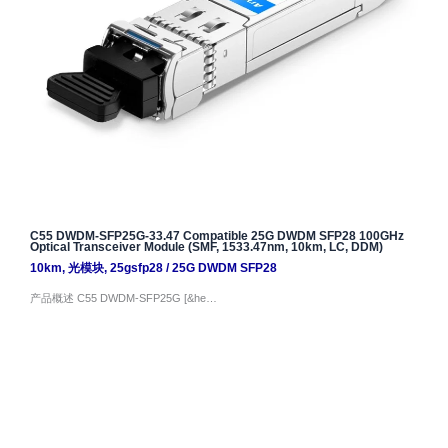
C55 DWDM-SFP25G-33.47 Compatible 25G DWDM SFP28 100GHz
Optical Transceiver Module (SMF, 1533.47nm, 10km, LC, DDM)
10km
,
光模块
,
25gsfp28
/
25G DWDM SFP28
产品概述 C55 DWDM-SFP25G [&he…