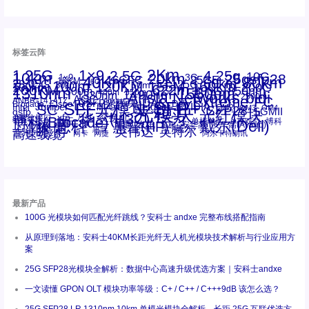
标签云阵
1.25G
1×9
2Km
2.5G
4.25g
10G
10km
20km
25gsfp28
3G
1x9
40Km
16GFC
25GE
80km
60km
15KM
28.05G
16G
100m
53.125G
120KM
155M
160km
50m
30km
100km
200G
622m
200KM
1310nm
800G
850nm
300m
1550nm
1490nm
400m
550m
1330nm
bidi
Arista Networks
2500m
AOC
Extreme
FC
ANBR-1414TZ
Arista
DAC
CSFP光模块
LC
SFP+
Brocade
Cisco
SFF光模块
Dell
Juniper
Netgear
SC
NVIDIA
Intel
光模块
MPO-LC
OM2
SFP28
OM3
OM4
SGMII
qsfp
光纤模块
华三(H3C)
华为
xfp
交换机
st螺纹接口
万兆
博科(Brocade)
华三
单模单芯
博科
千兆光模块
思科
戴尔(Dell)
单模双芯
惠普(HP)
友讯
博通
安华高
安华高(Avago)
工业级
多模
瞻博
戴尔
英伟达
惠普
英特尔
高速线缆
百兆
网卡
网捷
阿尔卡特朗讯
最新产品
100G 光模块如何匹配光纤跳线？安科士 andxe 完整布线搭配指南
从原理到落地：安科士40KM长距光纤无人机光模块技术解析与行业应用方
案
25G SFP28光模块全解析：数据中心高速升级优选方案｜安科士andxe
一文读懂 GPON OLT 模块功率等级：C+ / C++ / C+++9dB 该怎么选？
25G SFP28 LR 1310nm 10km 单模光模块全解析，长距 25G 互联优选方