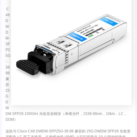
C
48
D
W
D
M-
SF
P2
5G
-
38.
98
兼
容
25
G
D
W
DM SFP28 100GHz 光收发器模块（单模光纤，1538.98nm，10km，LC，
DDM）
这款与 Cisco C48 DWDM-SFP25G-38.98 兼容的 25G DWDM SFP28 光收发