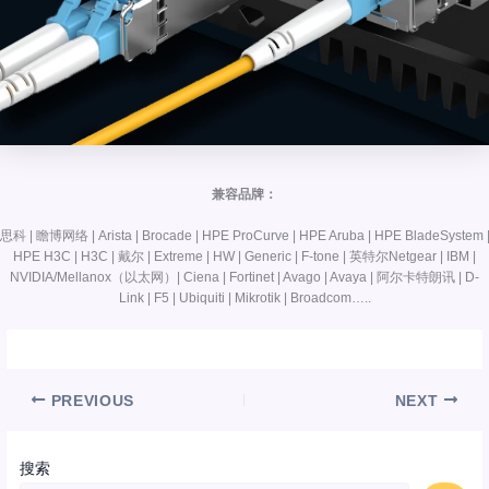
兼容品牌：
思科 | 瞻博网络 | Arista | Brocade | HPE ProCurve | HPE Aruba | HPE BladeSystem 
HPE H3C | H3C | 戴尔 | Extreme | HW | Generic | F-tone | 英特尔Netgear | IBM |
NVIDIA/Mellanox（以太网）| Ciena | Fortinet | Avago | Avaya | 阿尔卡特朗讯 | D-
Link | F5 | Ubiquiti | Mikrotik | Broadcom…..
PREVIOUS
NEXT
搜索