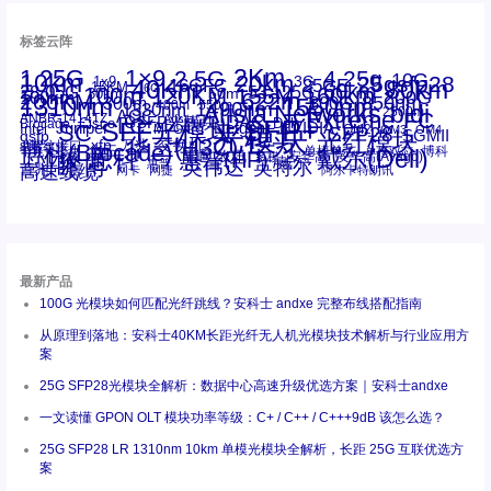
标签云阵
1.25G
1×9
2Km
2.5G
4.25g
10G
10km
20km
25gsfp28
3G
1x9
40Km
16GFC
25GE
80km
60km
15KM
28.05G
16G
100m
53.125G
120KM
155M
160km
50m
30km
100km
200G
622m
200KM
1310nm
800G
850nm
300m
1550nm
1490nm
400m
550m
1330nm
bidi
Arista Networks
2500m
AOC
Extreme
FC
ANBR-1414TZ
Arista
DAC
CSFP光模块
LC
SFP+
Brocade
Cisco
SFF光模块
Dell
Juniper
Netgear
SC
NVIDIA
Intel
光模块
MPO-LC
OM2
SFP28
OM3
OM4
SGMII
qsfp
光纤模块
华三(H3C)
华为
xfp
交换机
st螺纹接口
万兆
博科(Brocade)
华三
单模单芯
博科
千兆光模块
思科
戴尔(Dell)
单模双芯
惠普(HP)
友讯
博通
安华高
安华高(Avago)
工业级
多模
瞻博
戴尔
英伟达
惠普
英特尔
高速线缆
百兆
网卡
网捷
阿尔卡特朗讯
最新产品
100G 光模块如何匹配光纤跳线？安科士 andxe 完整布线搭配指南
从原理到落地：安科士40KM长距光纤无人机光模块技术解析与行业应用方
案
25G SFP28光模块全解析：数据中心高速升级优选方案｜安科士andxe
一文读懂 GPON OLT 模块功率等级：C+ / C++ / C+++9dB 该怎么选？
25G SFP28 LR 1310nm 10km 单模光模块全解析，长距 25G 互联优选方
案