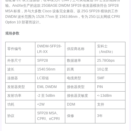
器配备 LC 双工连接器，在单模光纤 (SMF) 上可实现最远 10 公里的链路传
输。AndXe生产的这款 25GBASE DWDM SFP28 收发器模块符合 SFP28
MSA 标准，并与大多数 Cisco 设备完全兼容。该 25G SFP28 模块的工作
DWDM 波长范围为 1528.77nm 至 1563.86nm，专为 25G 以太网或 CPRI
Option 10 部署而设计。
规格参数
DWDM-SFP28-
安科士
零件编号
供应商名称
LR-XX
（AndXe）
外形尺寸
SFP28
数据速率
25.78Gbps
波长
1540.56nm
距离
10公里
连接器
LC双链
电缆类型
SMF
发射器类型
EML DWDM
接收器类型
PIN
发射功率
-2 至 5dBm
接收器灵敏度
<-13dBm
功耗
<2W
DDM
支持
SFP28 MSA、
协议
保修
3年
CPRI、eCPRI