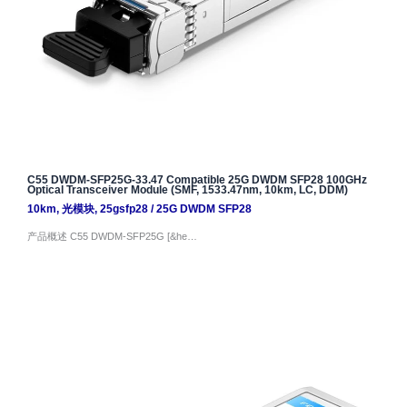
C55 DWDM-SFP25G-33.47 Compatible 25G DWDM SFP28 100GHz
Optical Transceiver Module (SMF, 1533.47nm, 10km, LC, DDM)
10km
,
光模块
,
25gsfp28
/
25G DWDM SFP28
产品概述 C55 DWDM-SFP25G [&he…