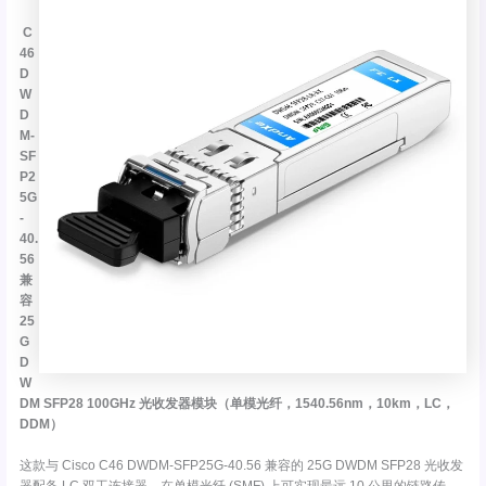
C
46
D
W
D
M-
SF
P2
5G
-
40.
56
兼
容
25
G
D
W
DM SFP28 100GHz 光收发器模块（单模光纤，1540.56nm，10km，LC，
DDM）
这款与 Cisco C46 DWDM-SFP25G-40.56 兼容的 25G DWDM SFP28 光收发