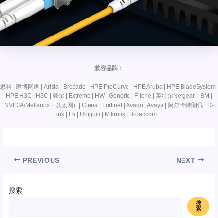
兼容品牌：
思科 | 瞻博网络 | Arista | Brocade | HPE ProCurve | HPE Aruba | HPE BladeSystem 
HPE H3C | H3C | 戴尔 | Extreme | HW | Generic | F-tone | 英特尔Netgear | IBM |
NVIDIA/Mellanox（以太网）| Ciena | Fortinet | Avago | Avaya | 阿尔卡特朗讯 | D-
Link | F5 | Ubiquiti | Mikrotik | Broadcom…..
PREVIOUS
NEXT
搜索
搜
索