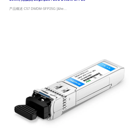
产品概述 C57 DWDM-SFP25G [&he…