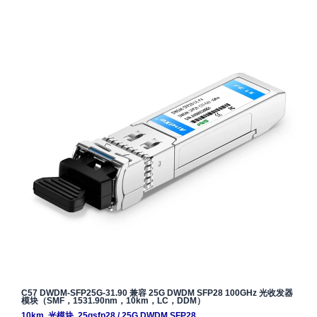
C57 DWDM-SFP25G-31.90 兼容 25G DWDM SFP28 100GHz 光收发器
模块（SMF，1531.90nm，10km，LC，DDM）
10km
,
光模块
,
25gsfp28
/
25G DWDM SFP28