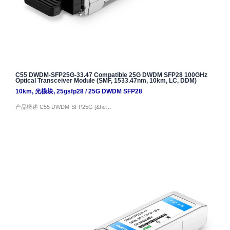
C55 DWDM-SFP25G-33.47 Compatible 25G DWDM SFP28 100GHz
Optical Transceiver Module (SMF, 1533.47nm, 10km, LC, DDM)
10km
,
光模块
,
25gsfp28
/
25G DWDM SFP28
产品概述 C55 DWDM-SFP25G [&he…