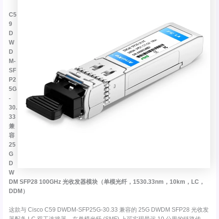
C5
9
D
W
D
M-
SF
P2
5G
-
30.
33
兼
容
25
G
D
W
DM SFP28 100GHz 光收发器模块（单模光纤，1530.33nm，10km，LC，
DDM）
这款与 Cisco C59 DWDM-SFP25G-30.33 兼容的 25G DWDM SFP28 光收发