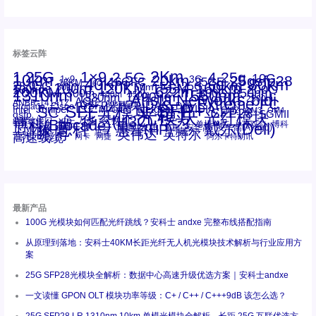
标签云阵
1.25G
1×9
2Km
2.5G
4.25g
10G
10km
20km
25gsfp28
3G
1x9
40Km
16GFC
25GE
80km
60km
15KM
28.05G
16G
100m
53.125G
120KM
155M
160km
50m
30km
100km
200G
622m
200KM
1310nm
800G
850nm
300m
1550nm
1490nm
400m
550m
1330nm
bidi
Arista Networks
2500m
AOC
Extreme
FC
ANBR-1414TZ
Arista
DAC
CSFP光模块
LC
SFP+
Brocade
Cisco
SFF光模块
Dell
Juniper
Netgear
SC
NVIDIA
Intel
光模块
MPO-LC
OM2
SFP28
OM3
OM4
SGMII
qsfp
光纤模块
华三(H3C)
华为
xfp
交换机
st螺纹接口
万兆
博科(Brocade)
华三
单模单芯
博科
千兆光模块
思科
戴尔(Dell)
单模双芯
惠普(HP)
友讯
博通
安华高
安华高(Avago)
工业级
多模
瞻博
戴尔
英伟达
惠普
英特尔
高速线缆
百兆
网卡
网捷
阿尔卡特朗讯
最新产品
100G 光模块如何匹配光纤跳线？安科士 andxe 完整布线搭配指南
从原理到落地：安科士40KM长距光纤无人机光模块技术解析与行业应用方
案
25G SFP28光模块全解析：数据中心高速升级优选方案｜安科士andxe
一文读懂 GPON OLT 模块功率等级：C+ / C++ / C+++9dB 该怎么选？
25G SFP28 LR 1310nm 10km 单模光模块全解析，长距 25G 互联优选方