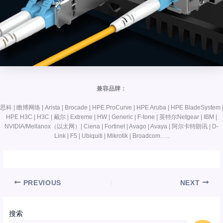
兼容品牌：
思科 | 瞻博网络 | Arista | Brocade | HPE ProCurve | HPE Aruba | HPE BladeSystem 
HPE H3C | H3C | 戴尔 | Extreme | HW | Generic | F-tone | 英特尔Netgear | IBM |
NVIDIA/Mellanox（以太网）| Ciena | Fortinet | Avago | Avaya | 阿尔卡特朗讯 | D-
Link | F5 | Ubiquiti | Mikrotik | Broadcom…..
PREVIOUS
NEXT
搜索