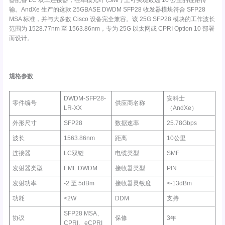
器配备 LC 双工连接器，在单模光纤 (SMF) 上可实现最远 10 公里的链路传
输。AndXe 生产的这款 25GBASE DWDM SFP28 收发器模块符合 SFP28
MSA 标准，并与大多数 Cisco 设备完全兼容。该 25G SFP28 模块的工作波长
范围为 1528.77nm 至 1563.86nm，专为 25G 以太网或 CPRI Option 10 部署
而设计。
规格参数
DWDM-SFP28-
安科士
零件编号
供应商名称
LR-XX
（AndXe）
外形尺寸
SFP28
数据速率
25.78Gbps
波长
1563.86nm
距离
10公里
连接器
LC双链
电缆类型
SMF
发射器类型
EML DWDM
接收器类型
PIN
发射功率
-2 至 5dBm
接收器灵敏度
<-13dBm
功耗
<2W
DDM
支持
SFP28 MSA、
协议
保修
3年
CPRI、eCPRI