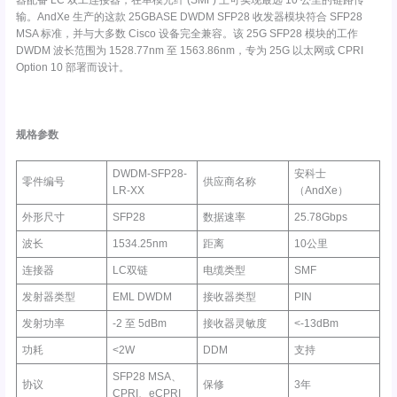
器配备 LC 双工连接器，在单模光纤 (SMF) 上可实现最远 10 公里的链路传
输。AndXe 生产的这款 25GBASE DWDM SFP28 收发器模块符合 SFP28
MSA 标准，并与大多数 Cisco 设备完全兼容。该 25G SFP28 模块的工作
DWDM 波长范围为 1528.77nm 至 1563.86nm，专为 25G 以太网或 CPRI
Option 10 部署而设计。
规格参数
DWDM-SFP28-
安科士
零件编号
供应商名称
LR-XX
（AndXe）
外形尺寸
SFP28
数据速率
25.78Gbps
波长
1534.25nm
距离
10公里
连接器
LC双链
电缆类型
SMF
发射器类型
EML DWDM
接收器类型
PIN
发射功率
-2 至 5dBm
接收器灵敏度
<-13dBm
功耗
<2W
DDM
支持
SFP28 MSA、
协议
保修
3年
CPRI、eCPRI