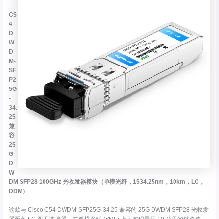
C5
4
D
W
D
M-
SF
P2
5G
-
34.
25
兼
容
25
G
D
W
DM SFP28 100GHz 光收发器模块（单模光纤，1534.25nm，10km，LC，
DDM）
这款与 Cisco C54 DWDM-SFP25G-34.25 兼容的 25G DWDM SFP28 光收发