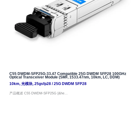
C55 DWDM-SFP25G-33.47 Compatible 25G DWDM SFP28 100GHz
Optical Transceiver Module (SMF, 1533.47nm, 10km, LC, DDM)
10km
,
光模块
,
25gsfp28
/
25G DWDM SFP28
产品概述 C55 DWDM-SFP25G [&he…