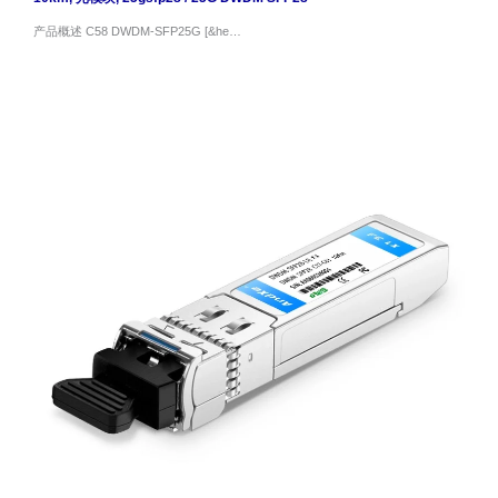
产品概述 C58 DWDM-SFP25G [&he…