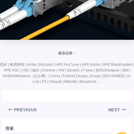
兼容品牌：
思科 | 瞻博网络 | Arista | Brocade | HPE ProCurve | HPE Aruba | HPE BladeSystem 
HPE H3C | H3C | 戴尔 | Extreme | HW | Generic | F-tone | 英特尔Netgear | IBM |
NVIDIA/Mellanox（以太网）| Ciena | Fortinet | Avago | Avaya | 阿尔卡特朗讯 | D-
Link | F5 | Ubiquiti | Mikrotik | Broadcom…..
PREVIOUS
NEXT
搜索