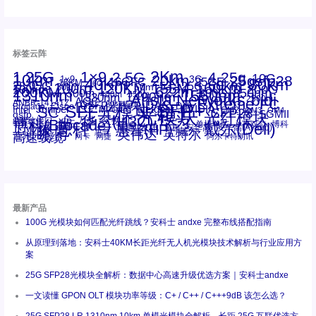
标签云阵
1.25G
1×9
2Km
2.5G
4.25g
10G
10km
20km
25gsfp28
3G
1x9
40Km
16GFC
25GE
80km
60km
15KM
28.05G
16G
100m
53.125G
120KM
155M
160km
50m
30km
100km
200G
622m
200KM
1310nm
800G
850nm
300m
1550nm
1490nm
400m
550m
1330nm
bidi
Arista Networks
2500m
AOC
Extreme
FC
ANBR-1414TZ
Arista
DAC
CSFP光模块
LC
SFP+
Brocade
Cisco
SFF光模块
Dell
Juniper
Netgear
SC
NVIDIA
Intel
光模块
MPO-LC
OM2
SFP28
OM3
OM4
SGMII
qsfp
光纤模块
华三(H3C)
华为
xfp
交换机
st螺纹接口
万兆
博科(Brocade)
华三
单模单芯
博科
千兆光模块
思科
戴尔(Dell)
单模双芯
惠普(HP)
友讯
博通
安华高
安华高(Avago)
工业级
多模
瞻博
戴尔
英伟达
惠普
英特尔
高速线缆
百兆
网卡
网捷
阿尔卡特朗讯
最新产品
100G 光模块如何匹配光纤跳线？安科士 andxe 完整布线搭配指南
从原理到落地：安科士40KM长距光纤无人机光模块技术解析与行业应用方
案
25G SFP28光模块全解析：数据中心高速升级优选方案｜安科士andxe
一文读懂 GPON OLT 模块功率等级：C+ / C++ / C+++9dB 该怎么选？
25G SFP28 LR 1310nm 10km 单模光模块全解析，长距 25G 互联优选方