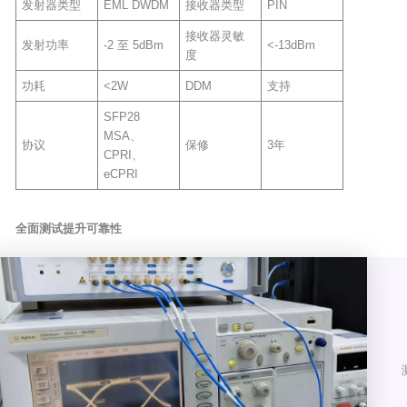
发射器类型
EML DWDM
接收器类型
PIN
接收器灵敏
发射功率
-2 至 5dBm
<-13dBm
度
功耗
<2W
DDM
支持
SFP28
MSA、
协议
保修
3年
CPRI、
eCPRI
全面测试提升可靠性