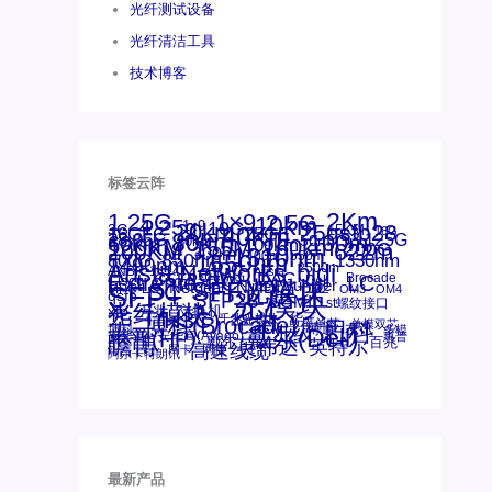
光纤测试设备
光纤清洁工具
技术博客
标签云阵
1.25G
1×9
2Km
2.5G
10km
4.25g
1x9
10G
20km
25gsfp28
3G
40Km
16GFC
25GE
15KM
16G
28.05G
80km
100m
53.125G
60km
50m
30km
100km
120KM
155M
160km
622m
200G
200KM
1310nm
300m
400m
550m
800G
850nm
1550nm
1330nm
1490nm
bidi
Arista Networks
AOC
2500m
ANBR-1414TZ
Arista
DAC
Extreme
CSFP光模块
FC
Brocade
LC
Cisco
Dell
SFF光模块
Juniper
Netgear
Intel
SC
NVIDIA
MPO-LC
SFP+
OM2
OM3
OM4
qsfp
光模块
SFP28
SGMII
st螺纹接口
光纤模块
xfp
交换机
万兆
华三(H3C)
华为
华三
博科(Brocade)
千兆光模块
单模单芯
思科
单模双芯
友讯
博科
博通
工业级
多模
戴尔(Dell)
惠普(HP)
安华高
安华高(Avago)
惠普
瞻博
戴尔
英伟达
百兆
英特尔
高速线缆
网卡
网捷
阿尔卡特朗讯
最新产品