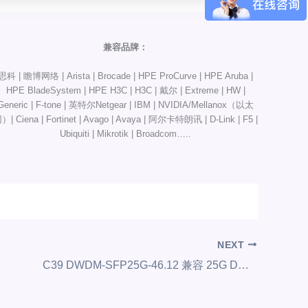
兼容品牌：
思科 | 瞻博网络 | Arista | Brocade | HPE ProCurve | HPE Aruba |
HPE BladeSystem | HPE H3C | H3C | 戴尔 | Extreme | HW |
Generic | F-tone | 英特尔Netgear | IBM | NVIDIA/Mellanox（以太
）| Ciena | Fortinet | Avago | Avaya | 阿尔卡特朗讯 | D-Link | F5 |
Ubiquiti | Mikrotik | Broadcom…..
NEXT
C39 DWDM-SFP25G-46.12 兼容 25G DWDM SFP28 100GHz 光收发器模块（单模光纤，1546.12nm，10km，LC，DDM）