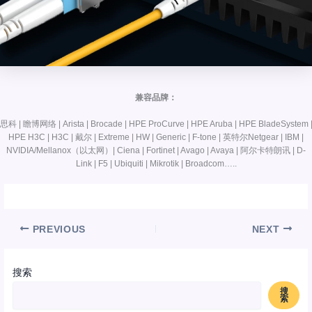
兼容品牌：
思科 | 瞻博网络 | Arista | Brocade | HPE ProCurve | HPE Aruba | HPE BladeSystem 
HPE H3C | H3C | 戴尔 | Extreme | HW | Generic | F-tone | 英特尔Netgear | IBM |
NVIDIA/Mellanox（以太网）| Ciena | Fortinet | Avago | Avaya | 阿尔卡特朗讯 | D-
Link | F5 | Ubiquiti | Mikrotik | Broadcom…..
PREVIOUS
NEXT
搜索
搜
索