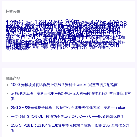
标签云阵
1.25G
1×9
2Km
2.5G
4.25g
10G
10km
20km
25gsfp28
3G
1x9
40Km
16GFC
25GE
80km
60km
15KM
28.05G
16G
100m
53.125G
120KM
155M
160km
50m
30km
100km
200G
622m
200KM
1310nm
800G
850nm
300m
1550nm
1490nm
400m
550m
1330nm
bidi
Arista Networks
2500m
AOC
Extreme
FC
ANBR-1414TZ
Arista
DAC
CSFP光模块
LC
SFP+
Brocade
Cisco
SFF光模块
Dell
Juniper
Netgear
SC
NVIDIA
Intel
光模块
MPO-LC
OM2
SFP28
OM3
OM4
SGMII
qsfp
光纤模块
华三(H3C)
华为
xfp
交换机
st螺纹接口
万兆
博科(Brocade)
华三
单模单芯
博科
千兆光模块
思科
戴尔(Dell)
单模双芯
惠普(HP)
友讯
博通
安华高
安华高(Avago)
工业级
多模
瞻博
戴尔
英伟达
惠普
英特尔
高速线缆
百兆
网卡
网捷
阿尔卡特朗讯
最新产品
100G 光模块如何匹配光纤跳线？安科士 andxe 完整布线搭配指南
从原理到落地：安科士40KM长距光纤无人机光模块技术解析与行业应用方
案
25G SFP28光模块全解析：数据中心高速升级优选方案｜安科士andxe
一文读懂 GPON OLT 模块功率等级：C+ / C++ / C+++9dB 该怎么选？
25G SFP28 LR 1310nm 10km 单模光模块全解析，长距 25G 互联优选方
案