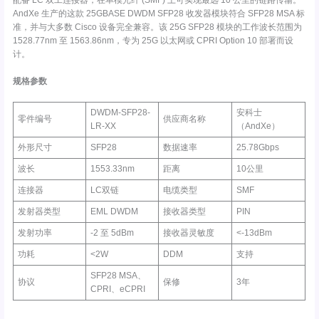
配备 LC 双工连接器，在单模光纤 (SMF) 上可实现最远 10 公里的链路传输。
AndXe 生产的这款 25GBASE DWDM SFP28 收发器模块符合 SFP28 MSA 标
准，并与大多数 Cisco 设备完全兼容。该 25G SFP28 模块的工作波长范围为
1528.77nm 至 1563.86nm，专为 25G 以太网或 CPRI Option 10 部署而设
计。
规格参数
DWDM-SFP28-
安科士
零件编号
供应商名称
LR-XX
（AndXe）
外形尺寸
SFP28
数据速率
25.78Gbps
波长
1553.33nm
距离
10公里
连接器
LC双链
电缆类型
SMF
发射器类型
EML DWDM
接收器类型
PIN
发射功率
-2 至 5dBm
接收器灵敏度
<-13dBm
功耗
<2W
DDM
支持
SFP28 MSA、
协议
保修
3年
CPRI、eCPRI