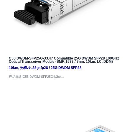
C55 DWDM-SFP25G-33.47 Compatible 25G DWDM SFP28 100GHz
Optical Transceiver Module (SMF, 1533.47nm, 10km, LC, DDM)
10km
,
光模块
,
25gsfp28
/
25G DWDM SFP28
产品概述 C55 DWDM-SFP25G [&he…