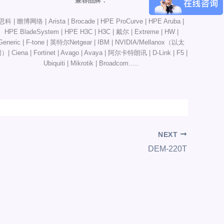
兼容品牌：
思科 | 瞻博网络 | Arista | Brocade | HPE ProCurve | HPE Aruba |
HPE BladeSystem | HPE H3C | H3C | 戴尔 | Extreme | HW |
Generic | F-tone | 英特尔Netgear | IBM | NVIDIA/Mellanox（以太
）| Ciena | Fortinet | Avago | Avaya | 阿尔卡特朗讯 | D-Link | F5 |
Ubiquiti | Mikrotik | Broadcom…..
NEXT
DEM-220T