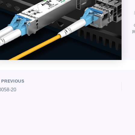
网
PREVIOUS
0058-20