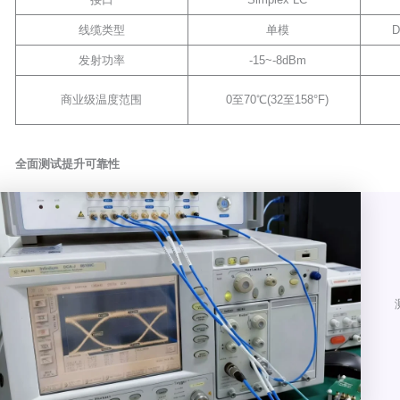
线缆类型
单模
D
发射功率
-15~-8dBm
商业级温度范围
0至70℃(32至158°F)
全面测试提升可靠性