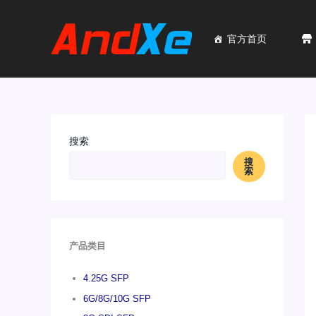
跳
至
内
官方首页
容
搜索
搜
索
产品类目
4.25G SFP
6G/8G/10G SFP