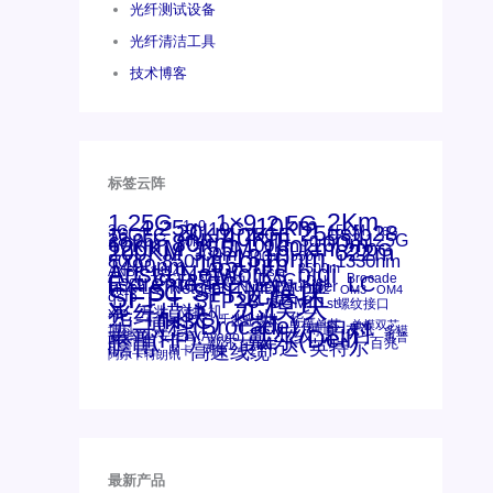
光纤测试设备
光纤清洁工具
技术博客
标签云阵
1.25G
1×9
2Km
2.5G
10km
4.25g
1x9
10G
20km
25gsfp28
3G
40Km
16GFC
25GE
15KM
16G
28.05G
80km
100m
53.125G
60km
50m
30km
100km
120KM
155M
160km
622m
200G
200KM
1310nm
300m
400m
550m
800G
850nm
1550nm
1330nm
1490nm
bidi
Arista Networks
AOC
2500m
ANBR-1414TZ
Arista
DAC
Extreme
CSFP光模块
FC
Brocade
LC
Cisco
Dell
SFF光模块
Juniper
Netgear
Intel
SC
NVIDIA
MPO-LC
SFP+
OM2
OM3
OM4
qsfp
光模块
SFP28
SGMII
st螺纹接口
光纤模块
xfp
交换机
万兆
华三(H3C)
华为
华三
博科(Brocade)
千兆光模块
单模单芯
思科
单模双芯
友讯
博科
博通
工业级
多模
戴尔(Dell)
惠普(HP)
安华高
安华高(Avago)
惠普
瞻博
戴尔
英伟达
百兆
英特尔
高速线缆
网卡
网捷
阿尔卡特朗讯
最新产品