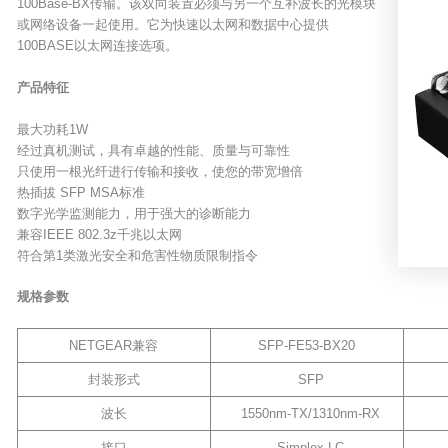
100Base-BX传输。该双向装置必须与另一个互补波长的光模块
或网络设备一起使用。它为快速以太网和数据中心提供
100BASE以太网连接选项。
产品特征
最大功耗1W
经过真机测试，具有卓越的性能、质量与可靠性
只使用一根光纤进行传输和接收，使您的带宽增倍
热插拔 SFP MSA标准
数字光学监测能力，用于强大的诊断能力
兼容IEEE 802.3z千兆以太网
符合第1类激光安全和危害性物质限制指令
规格参数
NETGEAR兼容
SFP-FE53-BX20
封装形式
SFP
波长
1550nm-TX/1310nm-RX
接口
Simplex LC