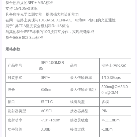
符合热插拔的SFP+ MSA标准
支持 1G/10G双速率
具备数字光学监测功能，提供强大的诊断能力
在同一链路上实现与10GBASE XENPAK、X2和XFP接口的光互通性
属于1类FDA激光安全级别和RoHS标准
与其他符合IEEE标准的10G接口互操作，实现无缝集成
符合IEEE 802.3ae标准
规格参数
SFP-10GMSR-
产品型号
品牌
安科士(AndXe)
85
封装形式
SFP+
最大传输速率
1/10.3Gbps
300m@OM3/40
波长
850nm
最大传输距离①
0m@OM4
接口
双工LC
线缆类型
多模
发射器类型
VCSEL
接收器类型
PIN
发射功率
-7.3~-1dBm
接收灵敏度
<-11.1dBm
功率预算
3.8dB
接收过载
-1dBm