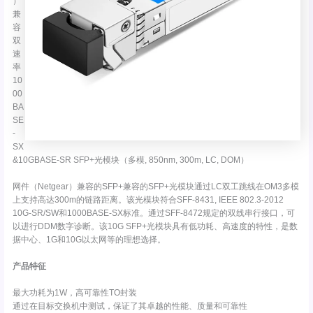
）
兼
容
双
速
率
10
00
BA
SE
-
SX
&10GBASE-SR SFP+光模块（多模, 850nm, 300m, LC, DOM）
网件（Netgear）兼容的SFP+兼容的SFP+光模块通过LC双工跳线在OM3多模
上支持高达300m的链路距离。该光模块符合SFF-8431, IEEE 802.3-2012
10G-SR/SW和1000BASE-SX标准。通过SFF-8472规定的双线串行接口，可
以进行DDM数字诊断。该10G SFP+光模块具有低功耗、高速度的特性，是数
据中心、1G和10G以太网等的理想选择。
产品特征
最大功耗为1W，高可靠性TO封装
通过在目标交换机中测试，保证了其卓越的性能、质量和可靠性