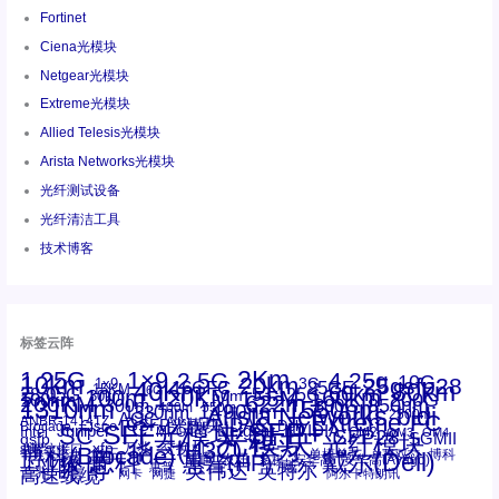
Fortinet
Ciena光模块
Netgear光模块
Extreme光模块
Allied Telesis光模块
Arista Networks光模块
光纤测试设备
光纤清洁工具
技术博客
标签云阵
1.25G
1×9
2Km
2.5G
4.25g
10G
10km
20km
25gsfp28
3G
1x9
40Km
16GFC
25GE
80km
60km
15KM
28.05G
16G
100m
53.125G
120KM
155M
160km
50m
30km
100km
200G
622m
200KM
1310nm
800G
850nm
300m
1550nm
1490nm
400m
550m
1330nm
bidi
Arista Networks
2500m
AOC
Extreme
FC
ANBR-1414TZ
Arista
DAC
CSFP光模块
LC
SFP+
Brocade
Cisco
SFF光模块
Dell
Juniper
Netgear
SC
NVIDIA
Intel
光模块
MPO-LC
OM2
SFP28
OM3
OM4
SGMII
qsfp
光纤模块
华三(H3C)
华为
xfp
交换机
st螺纹接口
万兆
博科(Brocade)
华三
单模单芯
博科
千兆光模块
思科
戴尔(Dell)
单模双芯
惠普(HP)
友讯
博通
安华高
安华高(Avago)
工业级
多模
瞻博
戴尔
英伟达
惠普
英特尔
高速线缆
百兆
网卡
网捷
阿尔卡特朗讯