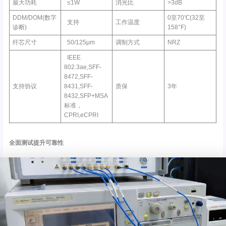
最大功耗
≤1W
消光比
>3dB
DDM/DOM(数字
0至70℃(32至
支持
工作温度
诊断)
158°F)
纤芯尺寸
50/125μm
调制方式
NRZ
IEEE
802.3ae,SFF-
8472,SFF-
支持协议
8431,SFF-
质保
3年
8432,SFP+MSA
标准，
CPRI,eCPRI
全面测试提升可靠性