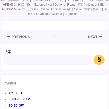
思科 | 瞻博网络 | Arista | Brocade | HPE ProCurve | HPE Aruba | HPE BladeSystem 
HPE H3C | H3C | 戴尔 | Extreme | HW | Generic | F-tone | 英特尔Netgear | IBM |
NVIDIA/Mellanox（以太网）| Ciena | Fortinet | Avago | Avaya | 阿尔卡特朗讯 | D-
Link | F5 | Ubiquiti | Mikrotik | Broadcom…..
PREVIOUS
NEXT
搜索
搜
索
产品类目
4.25G SFP
6G/8G/10G SFP
3G SDI SFP