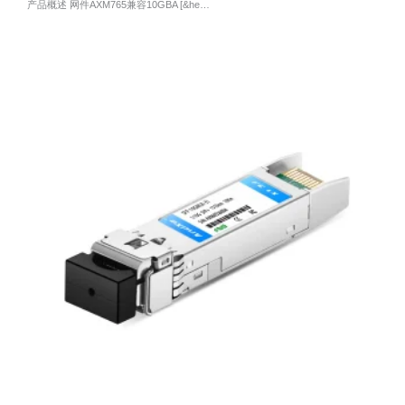
产品概述 网件AXM765兼容10GBA [&he…