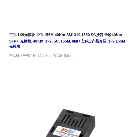
百兆 1X9光模块 1X9-155M-40Km-SM1310/1550 SC接口 传输40Km
SFP+
,
光模块
,
40Km
,
1×9
,
SC
,
155M
,
bidi
/
安科士产品介绍
,
1×9 155M
光模块
产品概述纤云科技（AndXe）的1X9- [&he…