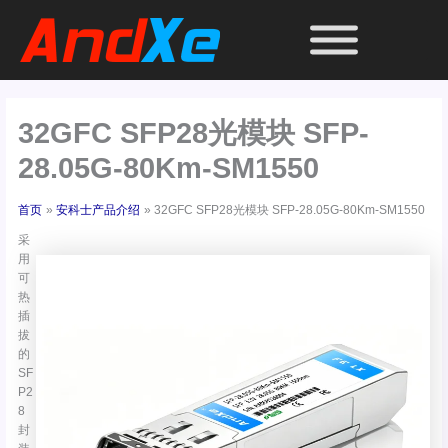
跳
至
内
容
32GFC SFP28光模块 SFP-
28.05G-80Km-SM1550
首页
安科士产品介绍
32GFC SFP28光模块 SFP-28.05G-80Km-SM1550
采
用
可
热
插
拔
的
SF
P2
8
封