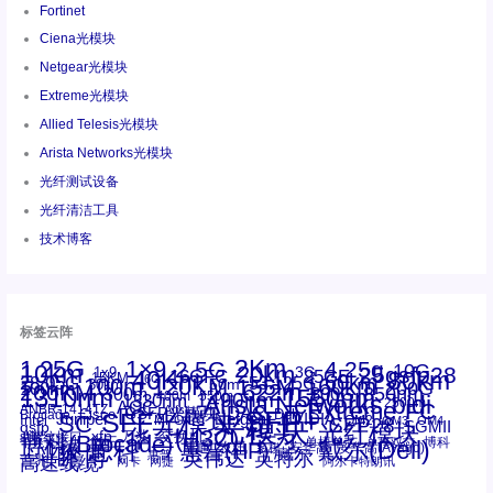
Fortinet
Ciena光模块
Netgear光模块
Extreme光模块
Allied Telesis光模块
Arista Networks光模块
光纤测试设备
光纤清洁工具
技术博客
标签云阵
1.25G
1×9
2Km
2.5G
4.25g
10G
10km
20km
25gsfp28
3G
1x9
40Km
16GFC
25GE
80km
60km
15KM
28.05G
16G
100m
53.125G
120KM
155M
160km
50m
30km
100km
200G
622m
200KM
1310nm
800G
850nm
300m
1550nm
1490nm
400m
550m
1330nm
bidi
Arista Networks
2500m
AOC
Extreme
FC
ANBR-1414TZ
Arista
DAC
CSFP光模块
LC
SFP+
Brocade
Cisco
SFF光模块
Dell
Juniper
Netgear
SC
NVIDIA
Intel
光模块
MPO-LC
OM2
SFP28
OM3
OM4
SGMII
qsfp
光纤模块
华三(H3C)
华为
xfp
交换机
st螺纹接口
万兆
博科(Brocade)
华三
单模单芯
博科
千兆光模块
思科
戴尔(Dell)
单模双芯
惠普(HP)
友讯
博通
安华高
安华高(Avago)
工业级
多模
瞻博
戴尔
英伟达
惠普
英特尔
高速线缆
百兆
网卡
网捷
阿尔卡特朗讯