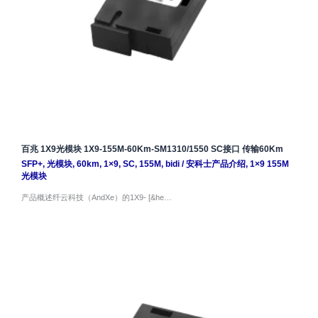
百兆 1X9光模块 1X9-155M-60Km-SM1310/1550 SC接口 传输60Km
SFP+
,
光模块
,
60km
,
1×9
,
SC
,
155M
,
bidi
/
安科士产品介绍
,
1×9 155M
光模块
产品概述纤云科技（AndXe）的1X9- [&he…