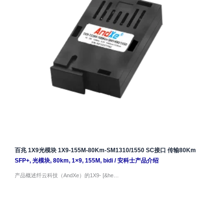
百兆 1X9光模块 1X9-155M-80Km-SM1310/1550 SC接口 传输80Km
SFP+
,
光模块
,
80km
,
1×9
,
155M
,
bidi
/
安科士产品介绍
产品概述纤云科技（AndXe）的1X9- [&he…