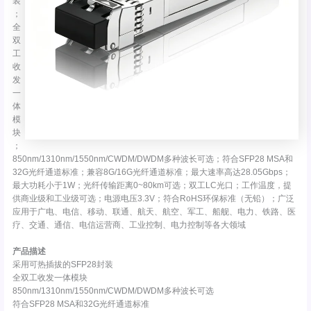
装
；
全
双
工
收
发
一
体
模
块
；
850nm/1310nm/1550nm/CWDM/DWDM多种波长可选；符合SFP28 MSA和
32G光纤通道标准；兼容8G/16G光纤通道标准；最大速率高达28.05Gbps；
最大功耗小于1W；光纤传输距离0~80km可选；双工LC光口；工作温度，提
供商业级和工业级可选；电源电压3.3V；符合RoHS环保标准（无铅）；广泛
应用于广电、电信、移动、联通、航天、航空、军工、船舰、电力、铁路、医
疗、交通、通信、电信运营商、工业控制、电力控制等各大领域
产品描述
采用可热插拔的SFP28封装
全双工收发一体模块
850nm/1310nm/1550nm/CWDM/DWDM多种波长可选
符合SFP28 MSA和32G光纤通道标准