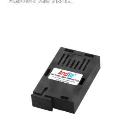
产品概述纤云科技（AndXe）的1X9- [&he…