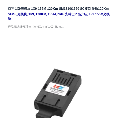
百兆 1X9光模块 1X9-155M-120Km-SM1310/1550 SC接口 传输120Km
SFP+
,
光模块
,
1×9
,
120KM
,
155M
,
bidi
/
安科士产品介绍
,
1×9 155M光模
块
产品概述纤云科技（AndXe）的1X9- [&he…