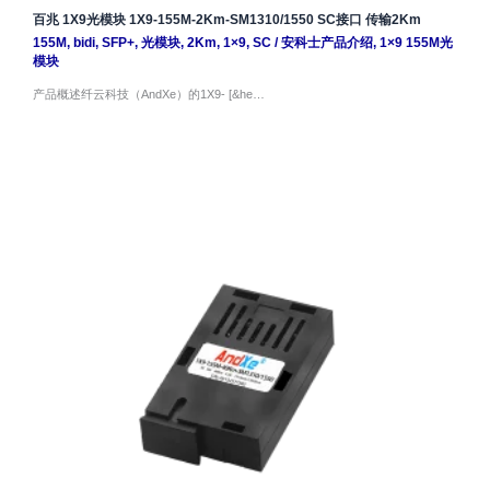
百兆 1X9光模块 1X9-155M-2Km-SM1310/1550 SC接口 传输2Km
155M
,
bidi
,
SFP+
,
光模块
,
2Km
,
1×9
,
SC
/
安科士产品介绍
,
1×9 155M光
模块
产品概述纤云科技（AndXe）的1X9- [&he…