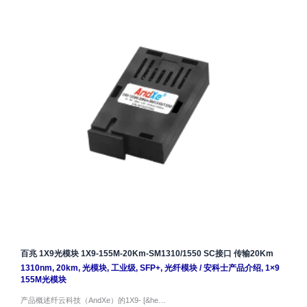
百兆 1X9光模块 1X9-155M-20Km-SM1310/1550 SC接口 传输20Km
1310nm
,
20km
,
光模块
,
工业级
,
SFP+
,
光纤模块
/
安科士产品介绍
,
1×9
155M光模块
产品概述纤云科技（AndXe）的1X9- [&he…