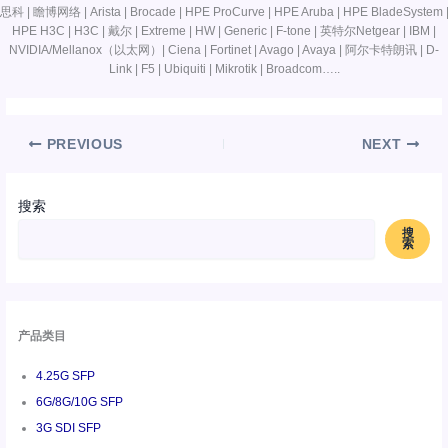
思科 | 瞻博网络 | Arista | Brocade | HPE ProCurve | HPE Aruba | HPE BladeSystem 
HPE H3C | H3C | 戴尔 | Extreme | HW | Generic | F-tone | 英特尔Netgear | IBM |
NVIDIA/Mellanox（以太网）| Ciena | Fortinet | Avago | Avaya | 阿尔卡特朗讯 | D-
Link | F5 | Ubiquiti | Mikrotik | Broadcom…..
PREVIOUS
NEXT
搜索
搜
索
产品类目
4.25G SFP
6G/8G/10G SFP
3G SDI SFP