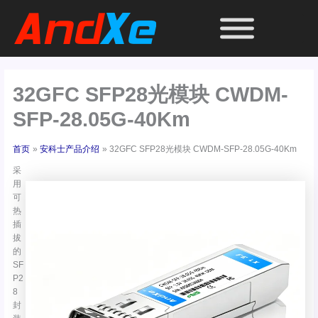
跳
至
内
容
32GFC SFP28光模块 CWDM-
SFP-28.05G-40Km
首页
安科士产品介绍
32GFC SFP28光模块 CWDM-SFP-28.05G-40Km
采
用
可
热
插
拔
的
SF
P2
8
封