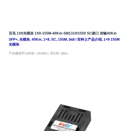
百兆 1X9光模块 1X9-155M-40Km-SM1310/1550 SC接口 传输40Km
SFP+
,
光模块
,
40Km
,
1×9
,
SC
,
155M
,
bidi
/
安科士产品介绍
,
1×9 155M
光模块
产品概述纤云科技（AndXe）的1X9- [&he…