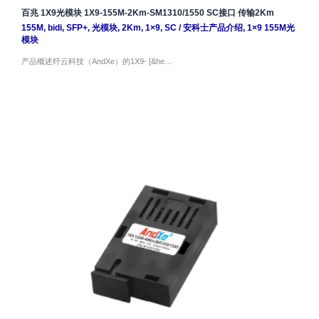
百兆 1X9光模块 1X9-155M-2Km-SM1310/1550 SC接口 传输2Km
155M
,
bidi
,
SFP+
,
光模块
,
2Km
,
1×9
,
SC
/
安科士产品介绍
,
1×9 155M光
模块
产品概述纤云科技（AndXe）的1X9- [&he…