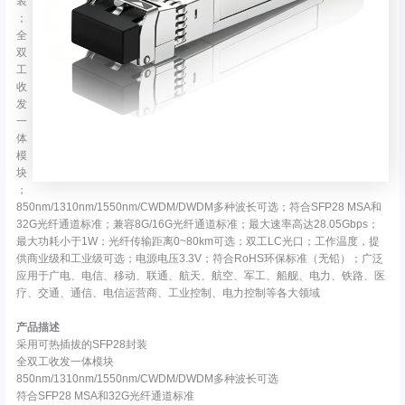
装
；
全
双
工
收
发
一
体
模
块
；
850nm/1310nm/1550nm/CWDM/DWDM多种波长可选；符合SFP28 MSA和
32G光纤通道标准；兼容8G/16G光纤通道标准；最大速率高达28.05Gbps；
最大功耗小于1W；光纤传输距离0~80km可选；双工LC光口；工作温度，提
供商业级和工业级可选；电源电压3.3V；符合RoHS环保标准（无铅）；广泛
应用于广电、电信、移动、联通、航天、航空、军工、船舰、电力、铁路、医
疗、交通、通信、电信运营商、工业控制、电力控制等各大领域
产品描述
采用可热插拔的SFP28封装
全双工收发一体模块
850nm/1310nm/1550nm/CWDM/DWDM多种波长可选
符合SFP28 MSA和32G光纤通道标准