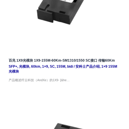
百兆 1X9光模块 1X9-155M-60Km-SM1310/1550 SC接口 传输60Km
SFP+
,
光模块
,
60km
,
1×9
,
SC
,
155M
,
bidi
/
安科士产品介绍
,
1×9 155M
光模块
产品概述纤云科技（AndXe）的1X9- [&he…