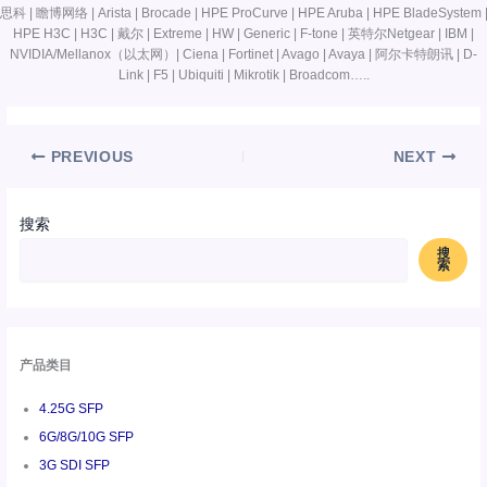
思科 | 瞻博网络 | Arista | Brocade | HPE ProCurve | HPE Aruba | HPE BladeSystem 
HPE H3C | H3C | 戴尔 | Extreme | HW | Generic | F-tone | 英特尔Netgear | IBM |
NVIDIA/Mellanox（以太网）| Ciena | Fortinet | Avago | Avaya | 阿尔卡特朗讯 | D-
Link | F5 | Ubiquiti | Mikrotik | Broadcom…..
PREVIOUS
NEXT
搜索
搜
索
产品类目
4.25G SFP
6G/8G/10G SFP
3G SDI SFP