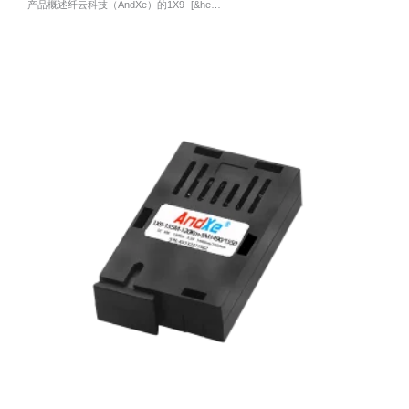
产品概述纤云科技（AndXe）的1X9- [&he…