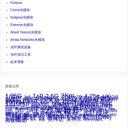
Fortinet
Ciena光模块
Netgear光模块
Extreme光模块
Allied Telesis光模块
Arista Networks光模块
光纤测试设备
光纤清洁工具
技术博客
标签云阵
1.25G
1×9
2Km
2.5G
4.25g
10G
10km
20km
25gsfp28
3G
1x9
40Km
16GFC
25GE
80km
60km
15KM
28.05G
16G
100m
53.125G
120KM
155M
160km
50m
30km
100km
200G
622m
200KM
1310nm
800G
850nm
300m
1550nm
1490nm
400m
550m
1330nm
bidi
Arista Networks
2500m
AOC
Extreme
FC
ANBR-1414TZ
Arista
DAC
CSFP光模块
LC
SFP+
Brocade
Cisco
SFF光模块
Dell
Juniper
Netgear
SC
NVIDIA
Intel
光模块
MPO-LC
OM2
SFP28
OM3
OM4
SGMII
qsfp
光纤模块
华三(H3C)
华为
xfp
交换机
st螺纹接口
万兆
博科(Brocade)
华三
单模单芯
博科
千兆光模块
思科
戴尔(Dell)
单模双芯
惠普(HP)
友讯
博通
安华高
安华高(Avago)
工业级
多模
瞻博
戴尔
英伟达
惠普
英特尔
高速线缆
百兆
网卡
网捷
阿尔卡特朗讯