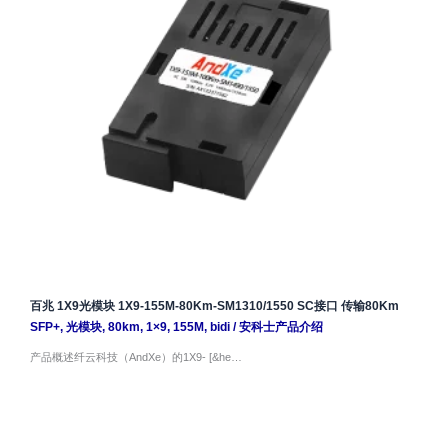
百兆 1X9光模块 1X9-155M-80Km-SM1310/1550 SC接口 传输80Km
SFP+
,
光模块
,
80km
,
1×9
,
155M
,
bidi
/
安科士产品介绍
产品概述纤云科技（AndXe）的1X9- [&he…