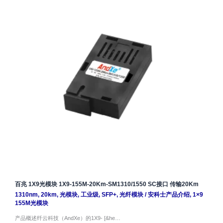
百兆 1X9光模块 1X9-155M-20Km-SM1310/1550 SC接口 传输20Km
1310nm
,
20km
,
光模块
,
工业级
,
SFP+
,
光纤模块
/
安科士产品介绍
,
1×9
155M光模块
产品概述纤云科技（AndXe）的1X9- [&he…