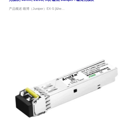
产品概述 瞻博（Juniper）EX-S [&he…