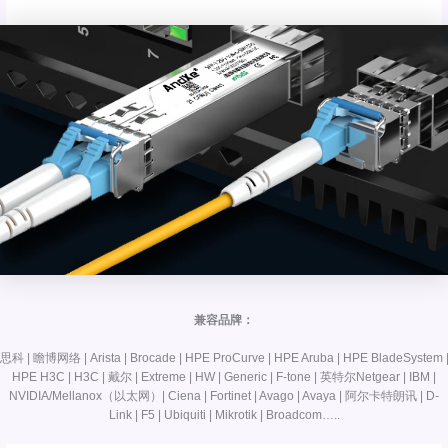
兼容品牌：
思科 | 瞻博网络 | Arista | Brocade | HPE ProCurve | HPE Aruba | HPE BladeSystem 
HPE H3C | H3C | 戴尔 | Extreme | HW | Generic | F-tone | 英特尔Netgear | IBM |
NVIDIA/Mellanox（以太网）| Ciena | Fortinet | Avago | Avaya | 阿尔卡特朗讯 | D-
Link | F5 | Ubiquiti | Mikrotik | Broadcom…..