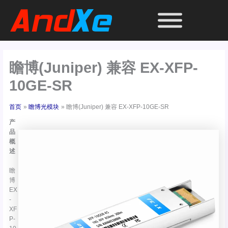
跳
至
内
容
瞻博(Juniper) 兼容 EX-XFP-
10GE-SR
首页
瞻博光模块
瞻博(Juniper) 兼容 EX-XFP-10GE-SR
产
品
概
述
瞻
博
EX
-
XF
P-