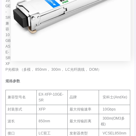
10
GE
-
SR
兼
容
10
GB
AS
E-
SR
XF
P光模块 （多模， 850nm， 300m， LC光纤跳线， DOM）
规格参数
EX-XFP-10GE-
兼容型号名
品牌
安科士(AndXe)
SR
封装形式
XFP
最大传输速率
10Gbps
300m(OM3多
波长
850nm
最大传输距离
模)
接口
LC双工
发射器类型
VCSEL850nm