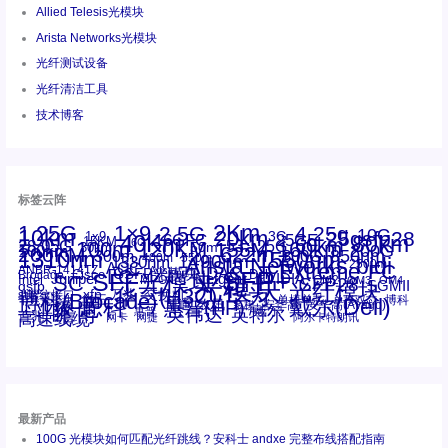
Allied Telesis光模块
Arista Networks光模块
光纤测试设备
光纤清洁工具
技术博客
标签云阵
1.25G
1×9
2Km
2.5G
4.25g
10G
10km
20km
25gsfp28
3G
1x9
40Km
16GFC
25GE
80km
60km
15KM
28.05G
16G
100m
53.125G
120KM
155M
160km
50m
30km
100km
200G
622m
200KM
1310nm
800G
850nm
300m
1550nm
1490nm
400m
550m
1330nm
bidi
Arista Networks
2500m
AOC
Extreme
FC
ANBR-1414TZ
Arista
DAC
CSFP光模块
LC
SFP+
Brocade
Cisco
SFF光模块
Dell
Juniper
Netgear
SC
NVIDIA
Intel
光模块
MPO-LC
OM2
SFP28
OM3
OM4
SGMII
qsfp
光纤模块
华三(H3C)
华为
xfp
交换机
st螺纹接口
万兆
博科(Brocade)
华三
单模单芯
博科
千兆光模块
思科
戴尔(Dell)
单模双芯
惠普(HP)
友讯
博通
安华高
安华高(Avago)
工业级
多模
瞻博
戴尔
英伟达
惠普
英特尔
高速线缆
百兆
网卡
网捷
阿尔卡特朗讯
最新产品
100G 光模块如何匹配光纤跳线？安科士 andxe 完整布线搭配指南