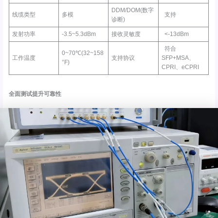
DDM/DOM(数字
线缆类型
多模
支持
诊断)
发射功率
-3.5~5.3dBm
接收灵敏度
<-13dBm
符合
0~70℃(32~158
工作温度
支持协议
SFP+MSA、
°F)
CPRI、eCPRI
全面测试提升可靠性