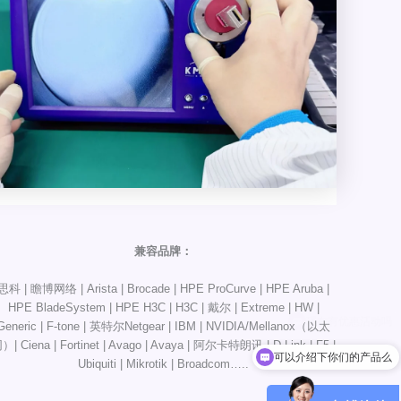
兼容品牌：
思科 | 瞻博网络 | Arista | Brocade | HPE ProCurve | HPE Aruba |
HPE BladeSystem | HPE H3C | H3C | 戴尔 | Extreme | HW |
Generic | F-tone | 英特尔Netgear | IBM | NVIDIA/Mellanox（以太
）| Ciena | Fortinet | Avago | Avaya | 阿尔卡特朗讯 | D-Link | F5 |
可以介绍下你们的产品么
Ubiquiti | Mikrotik | Broadcom…..