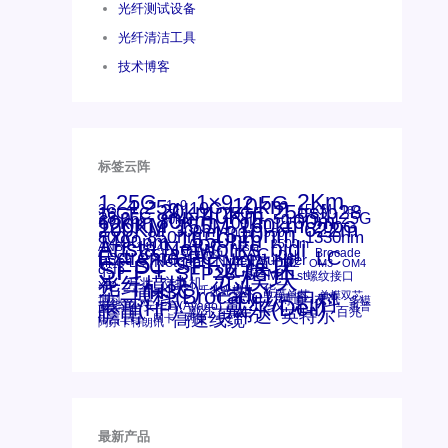
光纤测试设备
光纤清洁工具
技术博客
标签云阵
1.25G
1×9
2Km
2.5G
10km
4.25g
1x9
10G
20km
25gsfp28
3G
40Km
16GFC
25GE
15KM
16G
28.05G
80km
100m
53.125G
60km
50m
30km
100km
120KM
155M
160km
622m
200G
200KM
1310nm
300m
400m
550m
800G
850nm
1550nm
1330nm
1490nm
bidi
Arista Networks
AOC
2500m
ANBR-1414TZ
Arista
DAC
Extreme
CSFP光模块
FC
Brocade
LC
Cisco
Dell
SFF光模块
Juniper
Netgear
Intel
SC
NVIDIA
MPO-LC
SFP+
OM2
OM3
OM4
qsfp
光模块
SFP28
SGMII
st螺纹接口
光纤模块
xfp
交换机
万兆
华三(H3C)
华为
华三
博科(Brocade)
千兆光模块
单模单芯
思科
单模双芯
友讯
博科
博通
工业级
多模
戴尔(Dell)
惠普(HP)
安华高
安华高(Avago)
惠普
瞻博
戴尔
英伟达
百兆
英特尔
高速线缆
网卡
网捷
阿尔卡特朗讯
最新产品