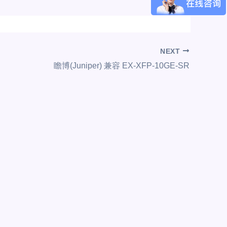
NEXT
瞻博(Juniper) 兼容 EX-XFP-10GE-SR