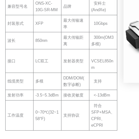
ONS-XC-
安科士
兼容型号名
品牌
10G-SR-MM
(AndXe)
最大传输速
封装形式
XFP
10Gbps
率
最大传输距
300m(OM3
波长
850nm
离
多模)
接口
LC双工
发射器类型
VCSEL850n
m
DDM/DOM(
线缆类型
多模
支持
数字诊断)
发射功率
-3.5~5.3dBm
接收灵敏度
<-13dBm
符合
0~70℃(32~1
SFP+MSA、
工作温度
支持协议
58°F)
CPRI、
eCPRI