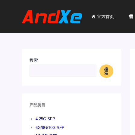
跳
至
内
官方首页
容
搜索
搜
索
产品类目
4.25G SFP
6G/8G/10G SFP