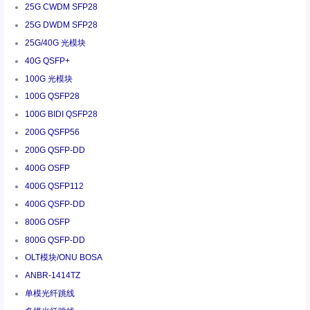
25G CWDM SFP28
25G DWDM SFP28
25G/40G 光模块
40G QSFP+
100G 光模块
100G QSFP28
100G BIDI QSFP28
200G QSFP56
200G QSFP-DD
400G OSFP
400G QSFP112
400G QSFP-DD
800G OSFP
800G QSFP-DD
OLT模块/ONU BOSA
ANBR-1414TZ
单模光纤跳线