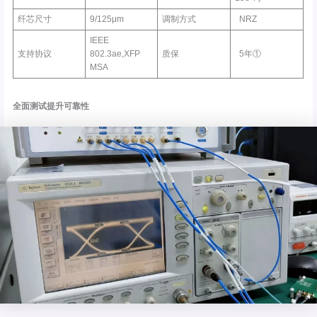
纤芯尺寸
9/125μm
调制方式
NRZ
IEEE
支持协议
802.3ae,XFP
质保
5年①
MSA
全面测试提升可靠性