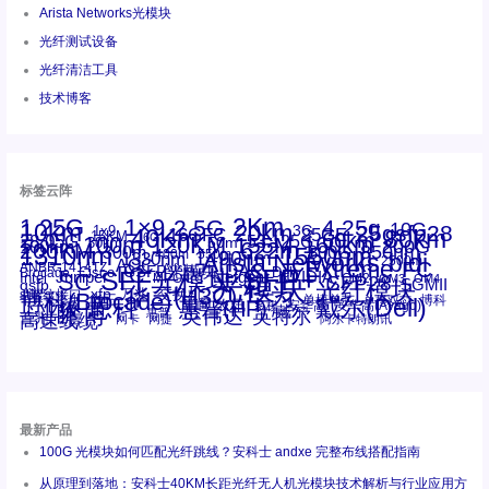
Arista Networks光模块
光纤测试设备
光纤清洁工具
技术博客
标签云阵
1.25G
1×9
2Km
2.5G
4.25g
10G
10km
20km
25gsfp28
3G
1x9
40Km
16GFC
25GE
80km
60km
15KM
28.05G
16G
100m
53.125G
120KM
155M
160km
50m
30km
100km
200G
622m
200KM
1310nm
800G
850nm
300m
1550nm
1490nm
400m
550m
1330nm
bidi
Arista Networks
2500m
AOC
Extreme
FC
ANBR-1414TZ
Arista
DAC
CSFP光模块
LC
SFP+
Brocade
Cisco
SFF光模块
Dell
Juniper
Netgear
SC
NVIDIA
Intel
光模块
MPO-LC
OM2
SFP28
OM3
OM4
SGMII
qsfp
光纤模块
华三(H3C)
华为
xfp
交换机
st螺纹接口
万兆
博科(Brocade)
华三
单模单芯
博科
千兆光模块
思科
戴尔(Dell)
单模双芯
惠普(HP)
友讯
博通
安华高
安华高(Avago)
工业级
多模
瞻博
戴尔
英伟达
惠普
英特尔
高速线缆
百兆
网卡
网捷
阿尔卡特朗讯
最新产品
100G 光模块如何匹配光纤跳线？安科士 andxe 完整布线搭配指南
从原理到落地：安科士40KM长距光纤无人机光模块技术解析与行业应用方