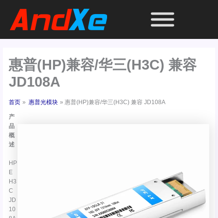
跳
至
内
容
惠普(HP)兼容/华三(H3C) 兼容
JD108A
首页
惠普光模块
惠普(HP)兼容/华三(H3C) 兼容 JD108A
产
品
概
述
HP
E
H3
C
JD
10