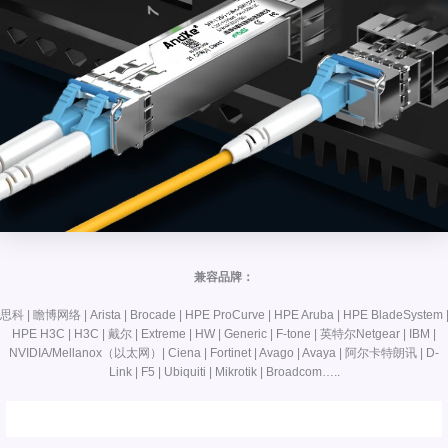
兼容品牌：
思科 | 瞻博网络 | Arista | Brocade | HPE ProCurve | HPE Aruba | HPE BladeSystem 
HPE H3C | H3C | 戴尔 | Extreme | HW | Generic | F-tone | 英特尔Netgear | IBM |
NVIDIA/Mellanox（以太网）| Ciena | Fortinet | Avago | Avaya | 阿尔卡特朗讯 | D-
Link | F5 | Ubiquiti | Mikrotik | Broadcom…..