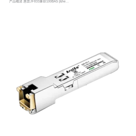
产品概述 惠普JF833兼容100BAS [&he…