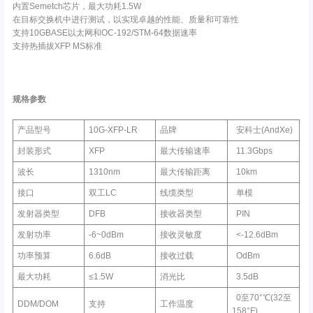
内置Semetch芯片，最大功耗1.5W
在目标交换机中进行测试，以实现卓越的性能、质量和可靠性
支持10GBASE以太网和OC-192/STM-64数据速率
支持热插拔XFP MS标准
规格参数
产品型号
10G-XFP-LR
品牌
安科士(AndXe)
封装形式
XFP
最大传输速率
11.3Gbps
波长
1310nm
最大传输距离
10km
接口
双工LC
线缆类型
单模
发射器类型
DFB
接收器类型
PIN
发射功率
-6~0dBm
接收灵敏度
<-12.6dBm
功率预算
6.6dB
接收过载
OdBm
最大功耗
≤1.5W
消光比
3.5dB
0至70°℃(32至
DDM/DOM
支持
工作温度
158°F)