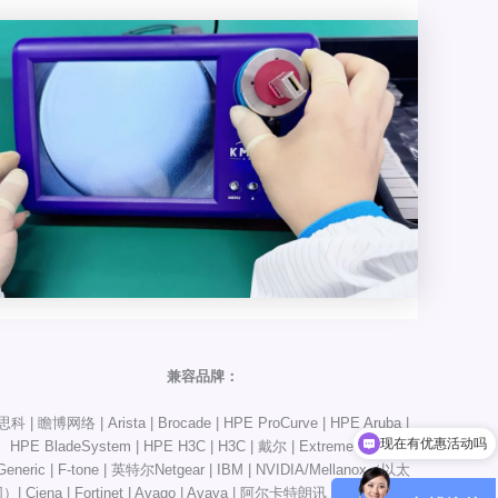
兼容品牌：
思科 | 瞻博网络 | Arista | Brocade | HPE ProCurve | HPE Aruba |
现在有优惠活动吗
HPE BladeSystem | HPE H3C | H3C | 戴尔 | Extreme | HW |
Generic | F-tone | 英特尔Netgear | IBM | NVIDIA/Mellanox（以太
）| Ciena | Fortinet | Avago | Avaya | 阿尔卡特朗讯 | D-Link | F5 |