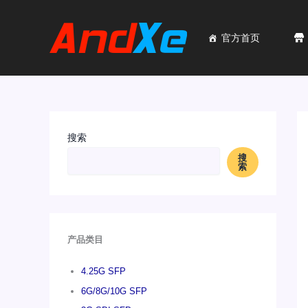
跳
至
内
官方首页
容
搜索
搜
索
产品类目
4.25G SFP
6G/8G/10G SFP