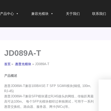
产品中心
兼容光模块
关于我们
联系我们
JD089A-T
首页
惠普光模块
JD089A-T
产品概述
惠普JD089A-T兼容100BASE-T SFP SGMII模块(铜缆, 100m,
RJ-45)
惠普JD089A-T兼容SFP模块通过RJ45接头的网线，传输距离最
高可达100m。 每个SFP光模块都经过单独测试，可用于一系列
惠普交换机、路由器、服务器、网卡(NICs)等。