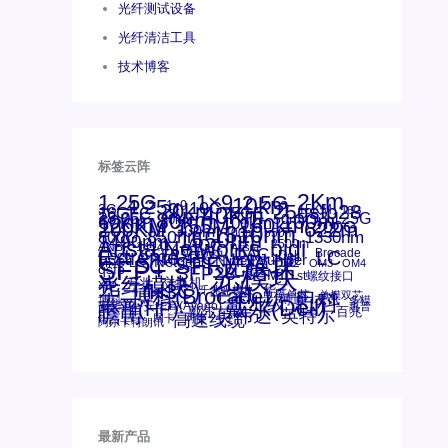
光纤测试设备
光纤清洁工具
技术博客
标签云阵
1.25G
1×9
2Km
2.5G
10km
4.25g
1x9
10G
20km
25gsfp28
3G
40Km
16GFC
25GE
15KM
16G
28.05G
80km
100m
53.125G
60km
50m
30km
100km
120KM
155M
160km
622m
200G
200KM
1310nm
300m
400m
550m
800G
850nm
1550nm
1330nm
1490nm
bidi
Arista Networks
AOC
2500m
ANBR-1414TZ
Arista
DAC
Extreme
CSFP光模块
FC
Brocade
LC
Cisco
Dell
SFF光模块
Juniper
Netgear
Intel
SC
NVIDIA
MPO-LC
SFP+
OM2
OM3
OM4
qsfp
光模块
SFP28
SGMII
st螺纹接口
光纤模块
xfp
交换机
万兆
华三(H3C)
华为
华三
博科(Brocade)
千兆光模块
单模单芯
思科
单模双芯
友讯
博科
博通
工业级
多模
戴尔(Dell)
惠普(HP)
安华高
安华高(Avago)
惠普
瞻博
戴尔
英伟达
百兆
英特尔
高速线缆
网卡
网捷
阿尔卡特朗讯
最新产品