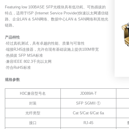
Featuring low 100BASE SFP光模块具有低功耗、可热插拔的
特点，适用于ISP (Internet Service Provider)快速以太网通信链
路、企业LAN & SAN网络、数据中心LAN & SAN网络和其他光
链路。
产品特性
·经过真机测试，具有卓越的性能、质量与可靠性
·端接RJ45连接器，允许在现有基础设施上提供100M带宽
·热插拔 SFP MSA标准
·兼容IEEE 802.3千兆以太网
·符合RoHS标准
规格参数
H3C兼容型号名
JD089A-T
封装
SFP SGMII ①
光纤类型
Cat 5/Cat 6/Cat 6a
接口
RJ-45