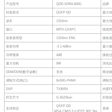
产品型号
QDD-XDR4-400G
品牌
封装形式
QSFP-DD
最大
波长
1310nm
最大
接口
MPO-12/APC
线缆
发射器类型
1310nm EML
接收
发射功率
-3.1-4dBm
最小
功率预算
4dB
接收
最大功耗
9W
消光
DDM/DOM(数字诊断)
支持
商业
调制方式(电口)
8x50G-PAM4
调制方
DSP
TX和RX
内置F
纤芯尺寸
G.652/9um
封装
QSFP-DD
支持协议
质保
MSA,CMIS.5.0,IEEE 802.3bs