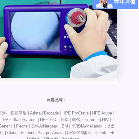
兼容品牌：
思科 | 瞻博网络 | Arista | Brocade | HPE ProCurve | HPE Aruba |
HPE BladeSystem | HPE H3C | H3C | 戴尔 | Extreme | HW |
Generic | F-tone | 英特尔Netgear | IBM | NVIDIA/Mellanox（以太
）| Ciena | Fortinet | Avago | Avaya | 阿尔卡特朗讯 | D-Link | F5 |