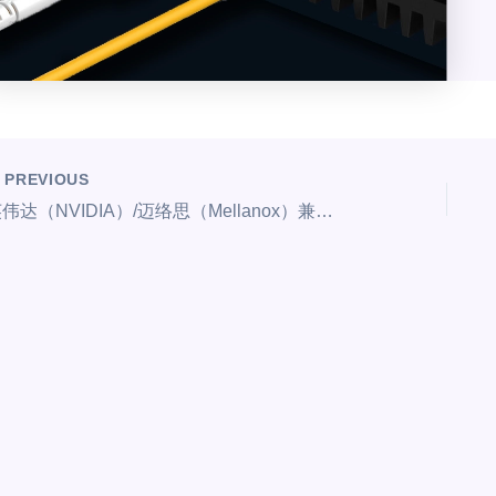
PREVIOUS
英伟达（NVIDIA）/迈络思（Mellanox）兼容400G XDR4 QSFP-DD以太网单模光模块 PAM4 1310nm 2km DOM MTP/MPO-12 APC, 支持4x 100G-FR