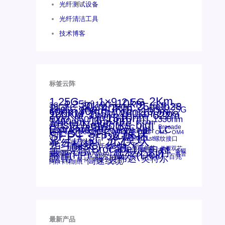
光纤测试设备
光纤清洁工具
技术博客
标签云阵
1.25G
1×9
2Km
2.5G
10km
4.25g
1x9
10G
20km
25gsfp28
3G
40Km
16GFC
25GE
15KM
16G
28.05G
80km
100m
53.125G
60km
50m
30km
100km
120KM
155M
160km
622m
200G
200KM
1310nm
300m
400m
550m
800G
850nm
1550nm
1330nm
1490nm
bidi
Arista Networks
AOC
2500m
ANBR-1414TZ
Arista
DAC
Extreme
CSFP光模块
FC
Brocade
LC
Cisco
Dell
SFF光模块
Juniper
Netgear
Intel
SC
NVIDIA
MPO-LC
SFP+
OM2
OM3
OM4
qsfp
光模块
SFP28
SGMII
st螺纹接口
光纤模块
xfp
交换机
万兆
华三(H3C)
华为
华三
博科(Brocade)
千兆光模块
单模单芯
思科
单模双芯
友讯
博科
博通
工业级
多模
戴尔(Dell)
惠普(HP)
安华高
安华高(Avago)
惠普
瞻博
戴尔
英伟达
百兆
英特尔
高速线缆
网卡
网捷
阿尔卡特朗讯
最新产品