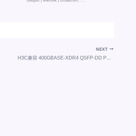
Ubiquiti | Mikrotik | Broadcom…..
NEXT
H3C兼容 400GBASE-XDR4 QSFP-DD PAM4 1310nm 2km DOM MPO-12/APC 单模光纤光模块，分支为4 x 100G-FR