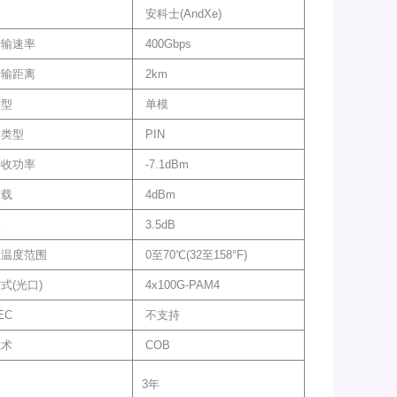
安科士(AndXe)
传输速率
400Gbps
传输距离
2km
类型
单模
器类型
PIN
接收功率
-7.1dBm
过载
4dBm
比
3.5dB
级温度范围
0至70℃(32至158°F)
式(光口)
4x100G-PAM4
EC
不支持
技术
COB
3年