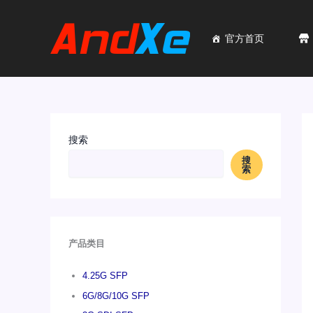
跳
至
内
官方首页
容
搜索
搜
索
产品类目
4.25G SFP
6G/8G/10G SFP