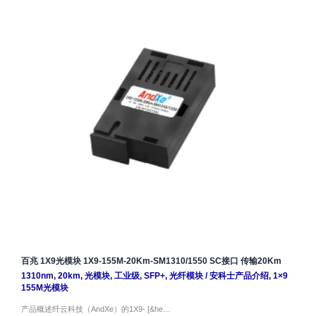
百兆 1X9光模块 1X9-155M-20Km-SM1310/1550 SC接口 传输20Km
1310nm
,
20km
,
光模块
,
工业级
,
SFP+
,
光纤模块
/
安科士产品介绍
,
1×9
155M光模块
产品概述纤云科技（AndXe）的1X9- [&he…