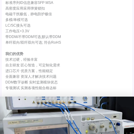
标准序列ID信息兼容SFP MSA
高密度应用采用弹簧锁扣
电磁干扰极低，静电防护极佳
多模/单模可选
LC/SC接头可选
工作电压+3.3V
带DDM/不带DDM可选;默认带DDM
单纤双向/双纤双向可选; 符合RoHS
我们的优势
技术过硬，经验丰富
自主研发 匠心智造，可定制化需求
进口芯片 优质方案，性能稳定
全面兼容 资深人才解决技术问题
DDM数字诊断 实时监测模块状态
专项测试 实测各项性能合格达标