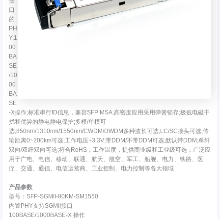
接
口
的
PH
Y;1
00
BA
SE
/10
00
BA
SE
-X操作;标准串行ID信息，兼容SFP MSA;高密度应用采用弹簧锁存;极低电磁干
扰和优异的静电静电保护;多模/单模可
选;850nm/1310nm/1550nm/CWDM/DWDM多种波长可选;LC/SC接头可选;传
输距离0~200km可选;工作电压+3.3V;带DDM/不带DDM可选;默认带DDM;单纤
双向/双纤双向可选;符合RoHS；工作温度，提供商业级和工业级可选；广泛应
用于广电、电信、移动、联通、航天、航空、军工、船舰、电力、铁路、医
疗、交通、通信、电信运营商、工业控制、电力控制等各大领域
产品参数
型号：SFP-SGMII-80KM-SM1550
内置PHY支持SGMII接口
100BASE/1000BASE-X 操作