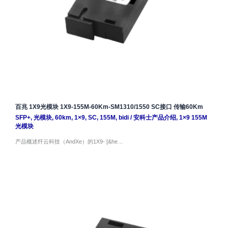
百兆 1X9光模块 1X9-155M-60Km-SM1310/1550 SC接口 传输60Km
SFP+
,
光模块
,
60km
,
1×9
,
SC
,
155M
,
bidi
/
安科士产品介绍
,
1×9 155M
光模块
产品概述纤云科技（AndXe）的1X9- [&he…