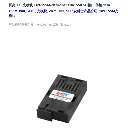
百兆 1X9光模块 1X9-155M-2Km-SM1310/1550 SC接口 传输2Km
155M
,
bidi
,
SFP+
,
光模块
,
2Km
,
1×9
,
SC
/
安科士产品介绍
,
1×9 155M光
模块
产品概述纤云科技（AndXe）的1X9- [&he…