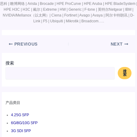
思科 | 瞻博网络 | Arista | Brocade | HPE ProCurve | HPE Aruba | HPE BladeSystem 
HPE H3C | H3C | 戴尔 | Extreme | HW | Generic | F-tone | 英特尔Netgear | IBM |
NVIDIA/Mellanox（以太网）| Ciena | Fortinet | Avago | Avaya | 阿尔卡特朗讯 | D-
Link | F5 | Ubiquiti | Mikrotik | Broadcom…..
PREVIOUS
NEXT
搜索
搜
索
产品类目
4.25G SFP
6G/8G/10G SFP
3G SDI SFP