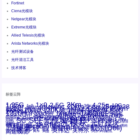
Fortinet
Ciena光模块
Netgear光模块
Extreme光模块
Allied Telesis光模块
Arista Networks光模块
光纤测试设备
光纤清洁工具
技术博客
标签云阵
1.25G
1×9
2Km
2.5G
4.25g
10G
10km
20km
25gsfp28
3G
1x9
40Km
16GFC
25GE
80km
60km
15KM
28.05G
16G
100m
53.125G
120KM
155M
160km
50m
30km
100km
200G
622m
200KM
1310nm
800G
850nm
300m
1550nm
1490nm
400m
550m
1330nm
bidi
Arista Networks
2500m
AOC
Extreme
FC
ANBR-1414TZ
Arista
DAC
CSFP光模块
LC
SFP+
Brocade
Cisco
SFF光模块
Dell
Juniper
Netgear
SC
NVIDIA
Intel
光模块
MPO-LC
OM2
SFP28
OM3
OM4
SGMII
qsfp
光纤模块
华三(H3C)
华为
xfp
交换机
st螺纹接口
万兆
博科(Brocade)
华三
单模单芯
博科
千兆光模块
思科
戴尔(Dell)
单模双芯
惠普(HP)
友讯
博通
安华高
安华高(Avago)
工业级
多模
瞻博
戴尔
英伟达
惠普
英特尔
高速线缆
百兆
网卡
网捷
阿尔卡特朗讯