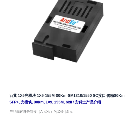
百兆 1X9光模块 1X9-155M-80Km-SM1310/1550 SC接口 传输80Km
SFP+
,
光模块
,
80km
,
1×9
,
155M
,
bidi
/
安科士产品介绍
产品概述纤云科技（AndXe）的1X9- [&he…