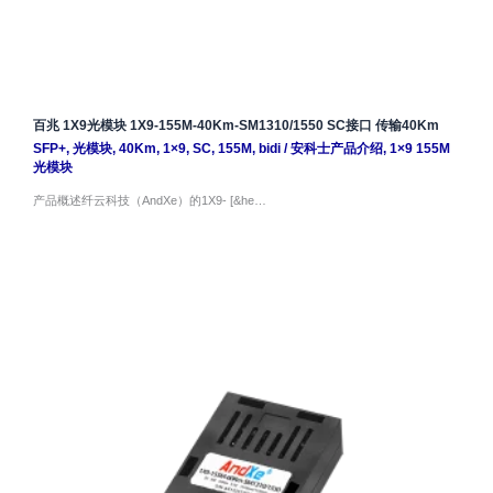
百兆 1X9光模块 1X9-155M-40Km-SM1310/1550 SC接口 传输40Km
SFP+
,
光模块
,
40Km
,
1×9
,
SC
,
155M
,
bidi
/
安科士产品介绍
,
1×9 155M
光模块
产品概述纤云科技（AndXe）的1X9- [&he…