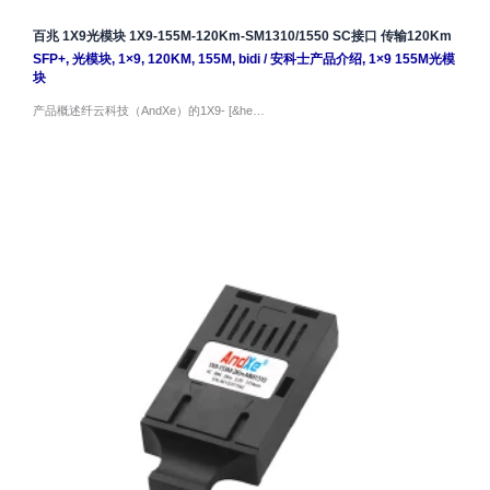
百兆 1X9光模块 1X9-155M-120Km-SM1310/1550 SC接口 传输120Km
SFP+
,
光模块
,
1×9
,
120KM
,
155M
,
bidi
/
安科士产品介绍
,
1×9 155M光模
块
产品概述纤云科技（AndXe）的1X9- [&he…