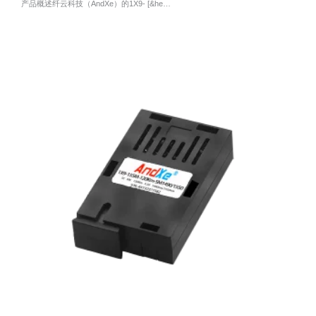
产品概述纤云科技（AndXe）的1X9- [&he…