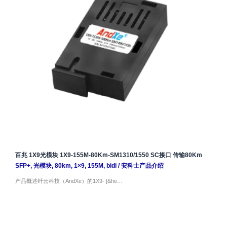
百兆 1X9光模块 1X9-155M-80Km-SM1310/1550 SC接口 传输80Km
SFP+
,
光模块
,
80km
,
1×9
,
155M
,
bidi
/
安科士产品介绍
产品概述纤云科技（AndXe）的1X9- [&he…