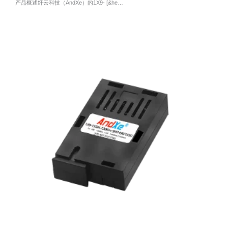
产品概述纤云科技（AndXe）的1X9- [&he…