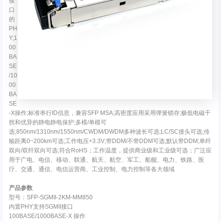
接
口
的
PH
Y;1
00
BA
SE
/10
00
BA
SE
-X操作;标准串行ID信息，兼容SFP MSA;高密度应用采用弹簧锁存;极低电磁干
扰和优异的静电静电保护;多模/单模可
选;850nm/1310nm/1550nm/CWDM/DWDM多种波长可选;LC/SC接头可选;传
输距离0~200km可选;工作电压+3.3V;带DDM/不带DDM可选;默认带DDM;单纤
双向/双纤双向可选;符合RoHS；工作温度，提供商业级和工业级可选；广泛应
用于广电、电信、移动、联通、航天、航空、军工、船舰、电力、铁路、医
疗、交通、通信、电信运营商、工业控制、电力控制等各大领域
产品参数
型号：SFP-SGMII-2KM-MM850
内置PHY支持SGMII接口
100BASE/1000BASE-X 操作