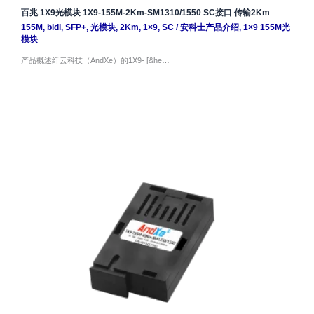
百兆 1X9光模块 1X9-155M-2Km-SM1310/1550 SC接口 传输2Km
155M
,
bidi
,
SFP+
,
光模块
,
2Km
,
1×9
,
SC
/
安科士产品介绍
,
1×9 155M光
模块
产品概述纤云科技（AndXe）的1X9- [&he…