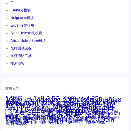
Fortinet
Ciena光模块
Netgear光模块
Extreme光模块
Allied Telesis光模块
Arista Networks光模块
光纤测试设备
光纤清洁工具
技术博客
标签云阵
1.25G
1×9
2Km
2.5G
4.25g
10G
10km
20km
25gsfp28
3G
1x9
40Km
16GFC
25GE
80km
60km
15KM
28.05G
16G
100m
53.125G
120KM
155M
160km
50m
30km
100km
200G
622m
200KM
1310nm
800G
850nm
300m
1550nm
1490nm
400m
550m
1330nm
bidi
Arista Networks
2500m
AOC
Extreme
FC
ANBR-1414TZ
Arista
DAC
CSFP光模块
LC
SFP+
Brocade
Cisco
SFF光模块
Dell
Juniper
Netgear
SC
NVIDIA
Intel
光模块
MPO-LC
OM2
SFP28
OM3
OM4
SGMII
qsfp
光纤模块
华三(H3C)
华为
xfp
交换机
st螺纹接口
万兆
博科(Brocade)
华三
单模单芯
博科
千兆光模块
思科
戴尔(Dell)
单模双芯
惠普(HP)
友讯
博通
安华高
安华高(Avago)
工业级
多模
瞻博
戴尔
英伟达
惠普
英特尔
高速线缆
百兆
网卡
网捷
阿尔卡特朗讯