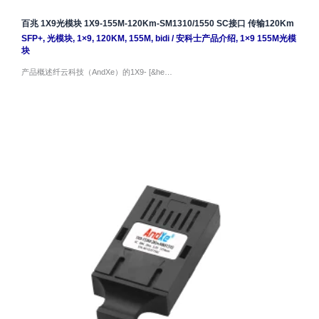
百兆 1X9光模块 1X9-155M-120Km-SM1310/1550 SC接口 传输120Km
SFP+
,
光模块
,
1×9
,
120KM
,
155M
,
bidi
/
安科士产品介绍
,
1×9 155M光模
块
产品概述纤云科技（AndXe）的1X9- [&he…