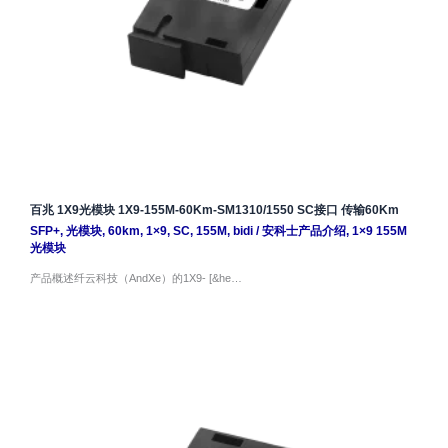
百兆 1X9光模块 1X9-155M-60Km-SM1310/1550 SC接口 传输60Km
SFP+
,
光模块
,
60km
,
1×9
,
SC
,
155M
,
bidi
/
安科士产品介绍
,
1×9 155M
光模块
产品概述纤云科技（AndXe）的1X9- [&he…