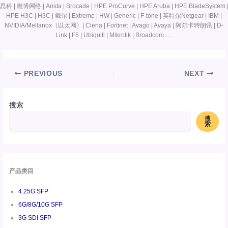
思科 | 瞻博网络 | Arista | Brocade | HPE ProCurve | HPE Aruba | HPE BladeSystem 
HPE H3C | H3C | 戴尔 | Extreme | HW | Generic | F-tone | 英特尔Netgear | IBM |
NVIDIA/Mellanox（以太网）| Ciena | Fortinet | Avago | Avaya | 阿尔卡特朗讯 | D-
Link | F5 | Ubiquiti | Mikrotik | Broadcom…..
PREVIOUS
NEXT
搜索
搜
索
产品类目
4.25G SFP
6G/8G/10G SFP
3G SDI SFP