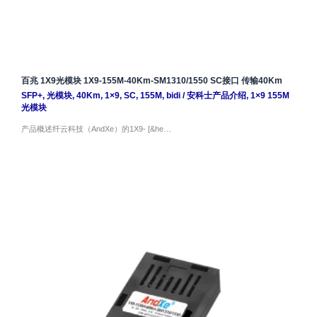
百兆 1X9光模块 1X9-155M-40Km-SM1310/1550 SC接口 传输40Km
SFP+
,
光模块
,
40Km
,
1×9
,
SC
,
155M
,
bidi
/
安科士产品介绍
,
1×9 155M
光模块
产品概述纤云科技（AndXe）的1X9- [&he…