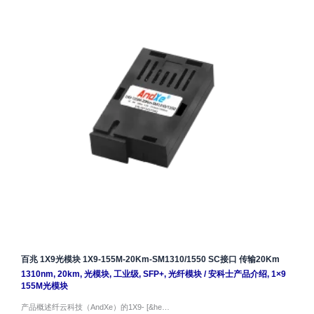
百兆 1X9光模块 1X9-155M-20Km-SM1310/1550 SC接口 传输20Km
1310nm
,
20km
,
光模块
,
工业级
,
SFP+
,
光纤模块
/
安科士产品介绍
,
1×9
155M光模块
产品概述纤云科技（AndXe）的1X9- [&he…