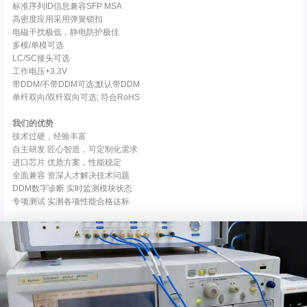
标准序列ID信息兼容SFP MSA
高密度应用采用弹簧锁扣
电磁干扰极低，静电防护极佳
多模/单模可选
LC/SC接头可选
工作电压+3.3V
带DDM/不带DDM可选;默认带DDM
单纤双向/双纤双向可选; 符合RoHS
我们的优势
技术过硬，经验丰富
自主研发 匠心智造，可定制化需求
进口芯片 优质方案，性能稳定
全面兼容 资深人才解决技术问题
DDM数字诊断 实时监测模块状态
专项测试 实测各项性能合格达标