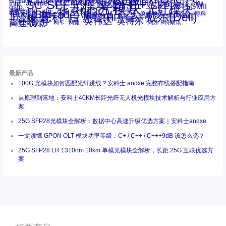
DAC
CSFP光模块
LC
SFP+
Brocade
Cisco
SFF光模块
Dell
Juniper
Netgear
SC
NVIDIA
Intel
光模块
MPO-LC
OM2
SFP28
OM3
OM4
SGMII
qsfp
光纤模块
华三(H3C)
华为
xfp
交换机
st螺纹接口
万兆
博科(Brocade)
华三
单模单芯
博科
千兆光模块
思科
戴尔(Dell)
单模双芯
惠普(HP)
友讯
博通
安华高
安华高(Avago)
工业级
多模
瞻博
戴尔
英伟达
惠普
英特尔
高速线缆
百兆
网卡
网捷
阿尔卡特朗讯
最新产品
100G 光模块如何匹配光纤跳线？安科士 andxe 完整布线搭配指南
从原理到落地：安科士40KM长距光纤无人机光模块技术解析与行业应用方
案
25G SFP28光模块全解析：数据中心高速升级优选方案｜安科士andxe
一文读懂 GPON OLT 模块功率等级：C+ / C++ / C+++9dB 该怎么选？
25G SFP28 LR 1310nm 10km 单模光模块全解析，长距 25G 互联优选方
案