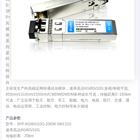
G
SF
P+
光
模
块
系
列
是
纤
云
科
技
自
主研发生产的高稳定网络通信光模块，速率高达6G/8G/10G;多模/单模可选;
850nm/1310nm/1550nm/CWDM/DWDM多种波长可选；传输距离0~160km
可选；广泛应用于航天、航空、军工、船舰、电力、铁路、医疗、交通、通
信、电信运营商、工业控制、电力控制等各大领域
产品参数
型号：SFP-6G/8G/10G-20KM-SM1310
速率高达6G/8G/10G
传输距离：20km