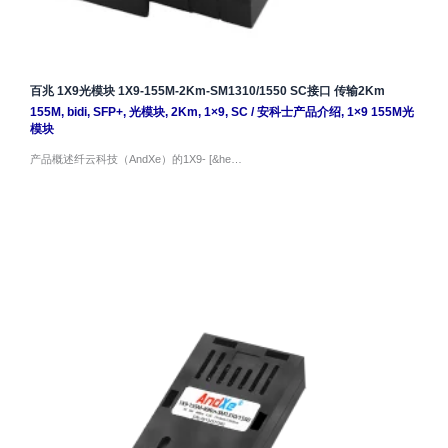
百兆 1X9光模块 1X9-155M-2Km-SM1310/1550 SC接口 传输2Km
155M
,
bidi
,
SFP+
,
光模块
,
2Km
,
1×9
,
SC
/
安科士产品介绍
,
1×9 155M光
模块
产品概述纤云科技（AndXe）的1X9- [&he…