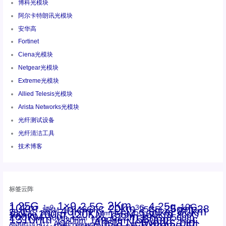
博科光模块
阿尔卡特朗讯光模块
安华高
Fortinet
Ciena光模块
Netgear光模块
Extreme光模块
Allied Telesis光模块
Arista Networks光模块
光纤测试设备
光纤清洁工具
技术博客
标签云阵
1.25G
1×9
2Km
2.5G
4.25g
10G
10km
20km
25gsfp28
3G
1x9
40Km
16GFC
25GE
80km
60km
15KM
28.05G
16G
100m
53.125G
120KM
155M
160km
50m
30km
100km
200G
622m
200KM
1310nm
800G
850nm
300m
1550nm
1490nm
400m
550m
1330nm
bidi
Arista Networks
2500m
AOC
Extreme
FC
ANBR-1414TZ
Arista