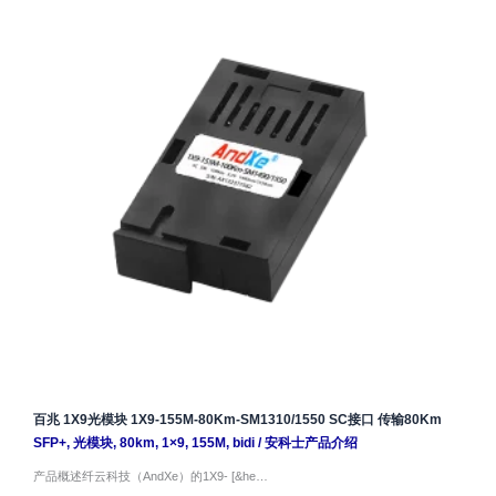
百兆 1X9光模块 1X9-155M-80Km-SM1310/1550 SC接口 传输80Km
SFP+
,
光模块
,
80km
,
1×9
,
155M
,
bidi
/
安科士产品介绍
产品概述纤云科技（AndXe）的1X9- [&he…