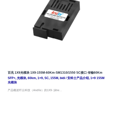
百兆 1X9光模块 1X9-155M-60Km-SM1310/1550 SC接口 传输60Km
SFP+
,
光模块
,
60km
,
1×9
,
SC
,
155M
,
bidi
/
安科士产品介绍
,
1×9 155M
光模块
产品概述纤云科技（AndXe）的1X9- [&he…