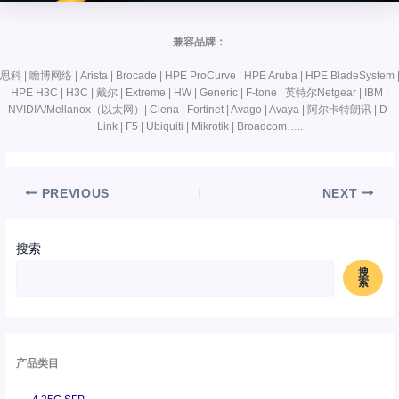
兼容品牌：
思科 | 瞻博网络 | Arista | Brocade | HPE ProCurve | HPE Aruba | HPE BladeSystem 
HPE H3C | H3C | 戴尔 | Extreme | HW | Generic | F-tone | 英特尔Netgear | IBM |
NVIDIA/Mellanox（以太网）| Ciena | Fortinet | Avago | Avaya | 阿尔卡特朗讯 | D-
Link | F5 | Ubiquiti | Mikrotik | Broadcom…..
PREVIOUS
NEXT
搜索
搜
索
产品类目