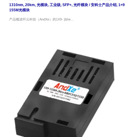
1310nm
,
20km
,
光模块
,
工业级
,
SFP+
,
光纤模块
/
安科士产品介绍
,
1×9
155M光模块
产品概述纤云科技（AndXe）的1X9- [&he…