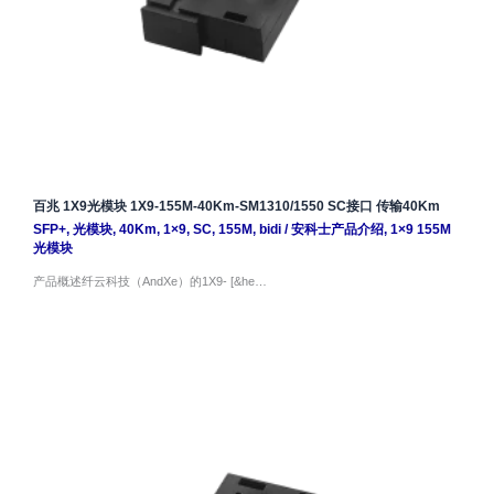
百兆 1X9光模块 1X9-155M-40Km-SM1310/1550 SC接口 传输40Km
SFP+
,
光模块
,
40Km
,
1×9
,
SC
,
155M
,
bidi
/
安科士产品介绍
,
1×9 155M
光模块
产品概述纤云科技（AndXe）的1X9- [&he…