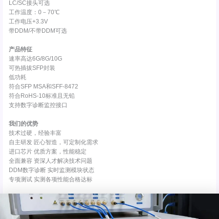
LC/SC接头可选
工作温度：0－70℃
工作电压+3.3V
带DDM/不带DDM可选
产品特征
速率高达6G/8G/10G
可热插拔SFP封装
低功耗
符合SFP MSA和SFF-8472
符合RoHS-10标准且无铅
支持数字诊断监控接口
我们的优势
技术过硬，经验丰富
自主研发 匠心智造，可定制化需求
进口芯片 优质方案，性能稳定
全面兼容 资深人才解决技术问题
DDM数字诊断 实时监测模块状态
专项测试 实测各项性能合格达标