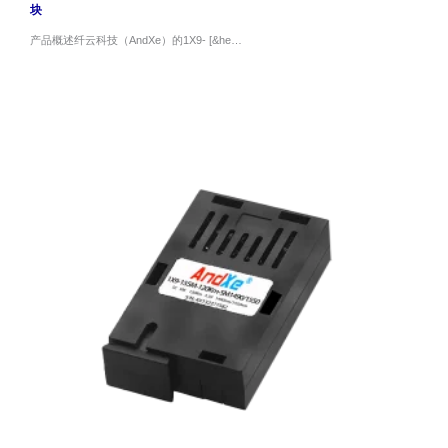
块
产品概述纤云科技（AndXe）的1X9- [&he…