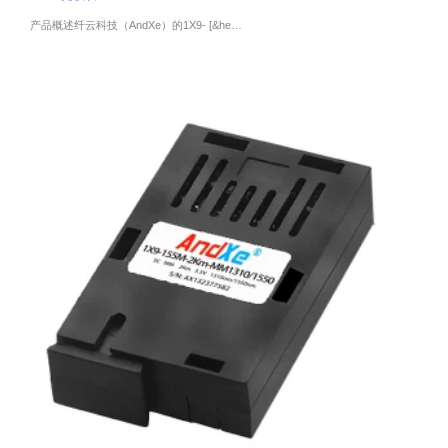
产品概述纤云科技（AndXe）的1X9- [&he…