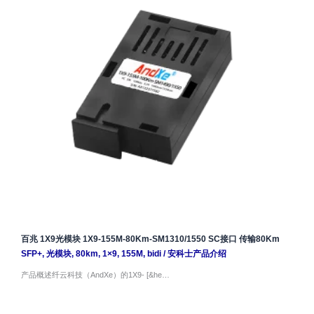
百兆 1X9光模块 1X9-155M-80Km-SM1310/1550 SC接口 传输80Km
SFP+
,
光模块
,
80km
,
1×9
,
155M
,
bidi
/
安科士产品介绍
产品概述纤云科技（AndXe）的1X9- [&he…