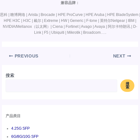
兼容品牌：
思科 | 瞻博网络 | Arista | Brocade | HPE ProCurve | HPE Aruba | HPE BladeSystem 
HPE H3C | H3C | 戴尔 | Extreme | HW | Generic | F-tone | 英特尔Netgear | IBM |
NVIDIA/Mellanox（以太网）| Ciena | Fortinet | Avago | Avaya | 阿尔卡特朗讯 | D-
Link | F5 | Ubiquiti | Mikrotik | Broadcom…..
PREVIOUS
NEXT
搜索
搜
索
产品类目
4.25G SFP
6G/8G/10G SFP