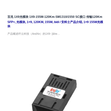
百兆 1X9光模块 1X9-155M-120Km-SM1310/1550 SC接口 传输120Km
SFP+
,
光模块
,
1×9
,
120KM
,
155M
,
bidi
/
安科士产品介绍
,
1×9 155M光模
块
产品概述纤云科技（AndXe）的1X9- [&he…