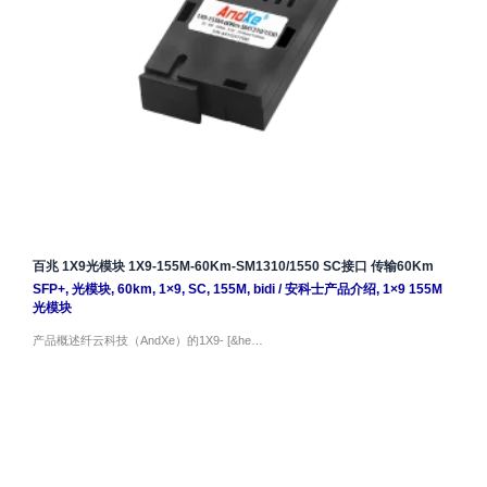
百兆 1X9光模块 1X9-155M-60Km-SM1310/1550 SC接口 传输60Km
SFP+
,
光模块
,
60km
,
1×9
,
SC
,
155M
,
bidi
/
安科士产品介绍
,
1×9 155M
光模块
产品概述纤云科技（AndXe）的1X9- [&he…