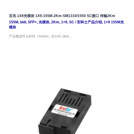
百兆 1X9光模块 1X9-155M-2Km-SM1310/1550 SC接口 传输2Km
155M
,
bidi
,
SFP+
,
光模块
,
2Km
,
1×9
,
SC
/
安科士产品介绍
,
1×9 155M光
模块
产品概述纤云科技（AndXe）的1X9- [&he…