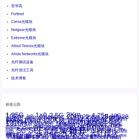
安华高
Fortinet
Ciena光模块
Netgear光模块
Extreme光模块
Allied Telesis光模块
Arista Networks光模块
光纤测试设备
光纤清洁工具
技术博客
标签云阵
1.25G
1×9
2Km
2.5G
4.25g
10G
10km
20km
25gsfp28
3G
1x9
40Km
16GFC
25GE
80km
60km
15KM
28.05G
16G
100m
53.125G
120KM
155M
160km
50m
30km
100km
200G
622m
200KM
1310nm
800G
850nm
300m
1550nm
1490nm
400m
550m
1330nm
bidi
Arista Networks
2500m
AOC
Extreme
FC
ANBR-1414TZ
Arista
DAC
CSFP光模块
LC
SFP+
Brocade
Cisco
SFF光模块
Dell
Juniper
Netgear
SC
NVIDIA
Intel
光模块
MPO-LC
OM2
SFP28
OM3
OM4
SGMII
qsfp
光纤模块
华三(H3C)
华为
xfp
交换机
st螺纹接口
万兆
博科(Brocade)
华三
单模单芯
博科
千兆光模块
思科
戴尔(Dell)
单模双芯
惠普(HP)
友讯
博通
安华高
安华高(Avago)
工业级
多模
戴尔
惠普