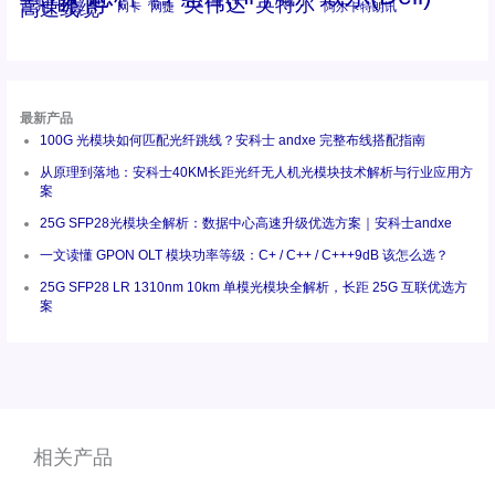
瞻博
英伟达
英特尔
高速线缆
百兆
网卡
网捷
阿尔卡特朗讯
最新产品
100G 光模块如何匹配光纤跳线？安科士 andxe 完整布线搭配指南
从原理到落地：安科士40KM长距光纤无人机光模块技术解析与行业应用方
案
25G SFP28光模块全解析：数据中心高速升级优选方案｜安科士andxe
一文读懂 GPON OLT 模块功率等级：C+ / C++ / C+++9dB 该怎么选？
25G SFP28 LR 1310nm 10km 单模光模块全解析，长距 25G 互联优选方
案
相关产品