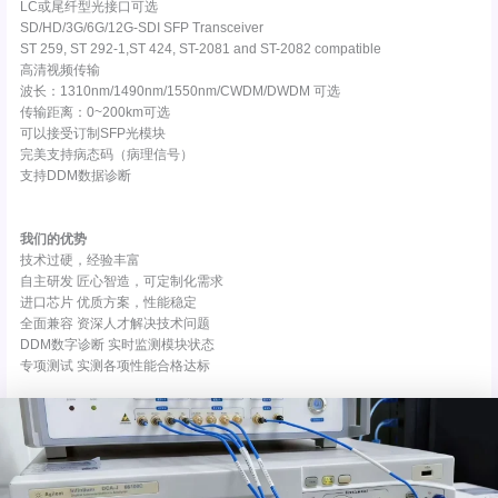
LC或尾纤型光接口可选
SD/HD/3G/6G/12G-SDI SFP Transceiver
ST 259, ST 292-1,ST 424, ST-2081 and ST-2082 compatible
高清视频传输
波长：1310nm/1490nm/1550nm/CWDM/DWDM 可选
传输距离：0~200km可选
可以接受订制SFP光模块
完美支持病态码（病理信号）
支持DDM数据诊断
我们的优势
技术过硬，经验丰富
自主研发 匠心智造，可定制化需求
进口芯片 优质方案，性能稳定
全面兼容 资深人才解决技术问题
DDM数字诊断 实时监测模块状态
专项测试 实测各项性能合格达标