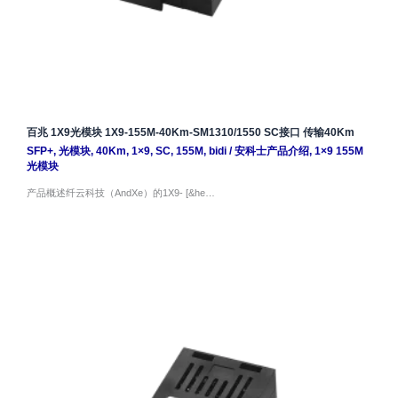
百兆 1X9光模块 1X9-155M-40Km-SM1310/1550 SC接口 传输40Km
SFP+
,
光模块
,
40Km
,
1×9
,
SC
,
155M
,
bidi
/
安科士产品介绍
,
1×9 155M
光模块
产品概述纤云科技（AndXe）的1X9- [&he…