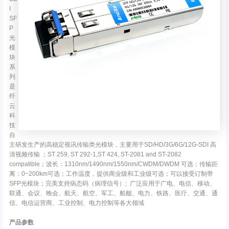
I
SF
P
光
模
块
系
列
是
纤
云
科
技
自
主研发生产的高稳定视讯传输类光模块，主要用于SD/HD/3G/6G/12G-SDI 高
清视频传输 ；ST 259, ST 292-1,ST 424, ST-2081 and ST-2082
compatible；波长：1310nm/1490nm/1550nm/CWDM/DWDM 可选；传输距
离：0~200km可选；工作温度，提供商业级和工业级可选；可以接受订制带
SFP光模块；完美支持病态码（病理信号）; 广泛应用于广电、电信、移动、
联通、会议、晚会、航天、航空、军工、船舰、电力、铁路、医疗、交通、通
信、电信运营商、工业控制、电力控制等各大领域
产品参数