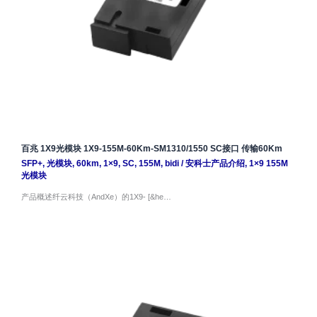
百兆 1X9光模块 1X9-155M-60Km-SM1310/1550 SC接口 传输60Km
SFP+
,
光模块
,
60km
,
1×9
,
SC
,
155M
,
bidi
/
安科士产品介绍
,
1×9 155M
光模块
产品概述纤云科技（AndXe）的1X9- [&he…