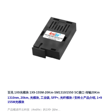
百兆 1X9光模块 1X9-155M-20Km-SM1310/1550 SC接口 传输20Km
1310nm
,
20km
,
光模块
,
工业级
,
SFP+
,
光纤模块
/
安科士产品介绍
,
1×9
155M光模块
产品概述纤云科技（AndXe）的1X9- [&he…