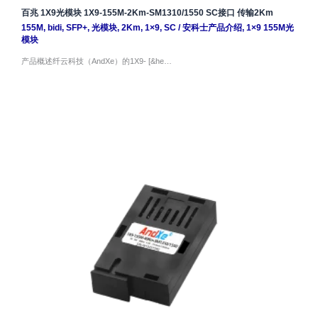
百兆 1X9光模块 1X9-155M-2Km-SM1310/1550 SC接口 传输2Km
155M
,
bidi
,
SFP+
,
光模块
,
2Km
,
1×9
,
SC
/
安科士产品介绍
,
1×9 155M光
模块
产品概述纤云科技（AndXe）的1X9- [&he…