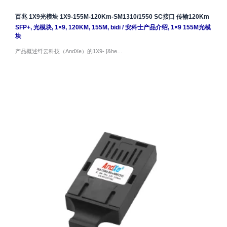
百兆 1X9光模块 1X9-155M-120Km-SM1310/1550 SC接口 传输120Km
SFP+
,
光模块
,
1×9
,
120KM
,
155M
,
bidi
/
安科士产品介绍
,
1×9 155M光模
块
产品概述纤云科技（AndXe）的1X9- [&he…