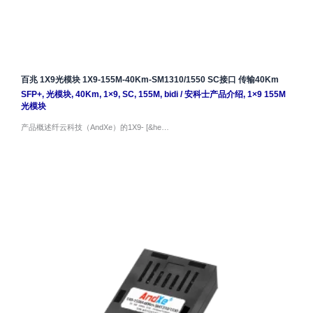
百兆 1X9光模块 1X9-155M-40Km-SM1310/1550 SC接口 传输40Km
SFP+
,
光模块
,
40Km
,
1×9
,
SC
,
155M
,
bidi
/
安科士产品介绍
,
1×9 155M
光模块
产品概述纤云科技（AndXe）的1X9- [&he…