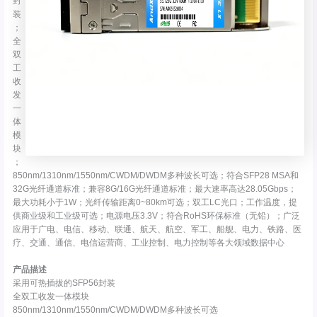
封
装
；
全
双
工
收
发
一
体
模
块
；
850nm/1310nm/1550nm/CWDM/DWDM多种波长可选；符合SFP28 MSA和
32G光纤通道标准；兼容8G/16G光纤通道标准；最大速率高达28.05Gbps；
最大功耗小于1W；光纤传输距离0~80km可选；双工LC光口；工作温度，提
供商业级和工业级可选；电源电压3.3V；符合RoHS环保标准（无铅）；广泛
应用于广电、电信、移动、联通、航天、航空、军工、船舰、电力、铁路、医
疗、交通、通信、电信运营商、工业控制、电力控制等各大领域数据中心
产品描述
采用可热插拔的SFP56封装
全双工收发一体模块
850nm/1310nm/1550nm/CWDM/DWDM多种波长可选