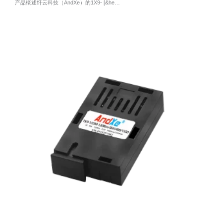
产品概述纤云科技（AndXe）的1X9- [&he…