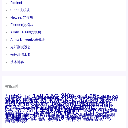
Fortinet
Ciena光模块
Netgear光模块
Extreme光模块
Allied Telesis光模块
Arista Networks光模块
光纤测试设备
光纤清洁工具
技术博客
标签云阵
1.25G
1×9
2Km
2.5G
4.25g
10G
10km
20km
25gsfp28
3G
1x9
40Km
16GFC
25GE
80km
60km
15KM
28.05G
16G
100m
53.125G
120KM
155M
160km
50m
30km
100km
200G
622m
200KM
1310nm
800G
850nm
300m
1550nm
1490nm
400m
550m
1330nm
bidi
Arista Networks
2500m
AOC
Extreme
FC
ANBR-1414TZ
Arista
DAC
CSFP光模块
LC
SFP+
Brocade
Cisco
SFF光模块
Dell
Juniper
Netgear
SC
NVIDIA
Intel
光模块
MPO-LC
OM2
SFP28
OM3
OM4
SGMII
qsfp
光纤模块
华三(H3C)
华为
xfp
交换机
st螺纹接口
万兆
博科(Brocade)
华三
单模单芯
博科
千兆光模块
思科
戴尔(Dell)
单模双芯
惠普(HP)
友讯
博通
安华高
安华高(Avago)
工业级
多模
瞻博
戴尔
英伟达
惠普
英特尔
高速线缆
百兆
网卡
网捷
阿尔卡特朗讯