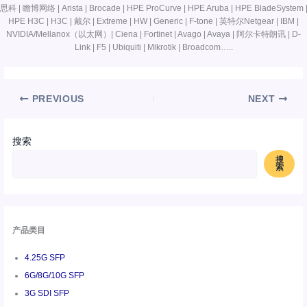
思科 | 瞻博网络 | Arista | Brocade | HPE ProCurve | HPE Aruba | HPE BladeSystem 
HPE H3C | H3C | 戴尔 | Extreme | HW | Generic | F-tone | 英特尔Netgear | IBM |
NVIDIA/Mellanox（以太网）| Ciena | Fortinet | Avago | Avaya | 阿尔卡特朗讯 | D-
Link | F5 | Ubiquiti | Mikrotik | Broadcom…..
PREVIOUS
NEXT
搜索
搜
索
产品类目
4.25G SFP
6G/8G/10G SFP
3G SDI SFP