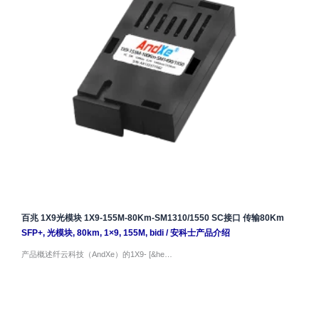
百兆 1X9光模块 1X9-155M-80Km-SM1310/1550 SC接口 传输80Km
SFP+
,
光模块
,
80km
,
1×9
,
155M
,
bidi
/
安科士产品介绍
产品概述纤云科技（AndXe）的1X9- [&he…