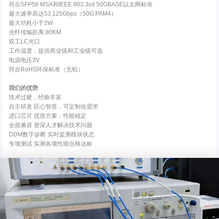
符合SFP56 MSA和IEEE 802.3cd 50GBASE以太网标准
最大速率高达53.125Gbps（50G PAM4）
最大功耗小于2W
光纤传输距离:80KM
双工LC光口
工作温度，提供商业级和工业级可选
电源电压3V
符合RoHS环保标准（无铅）
我们的优势
技术过硬，经验丰富
自主研发 匠心智造，可定制化需求
进口芯片 优质方案，性能稳定
全面兼容 资深人才解决技术问题
DDM数字诊断 实时监测模块状态
专项测试 实测各项性能合格达标