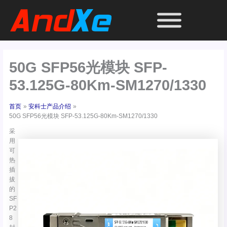
跳
至
内
容
50G SFP56光模块 SFP-
53.125G-80Km-SM1270/1330
首页
安科士产品介绍
50G SFP56光模块 SFP-53.125G-80Km-SM1270/1330
采
用
可
热
插
拔
的
SF
P2
8