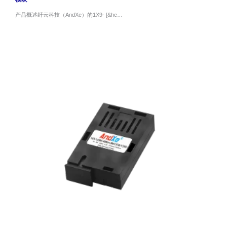
产品概述纤云科技（AndXe）的1X9- [&he…