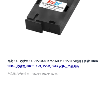
百兆 1X9光模块 1X9-155M-80Km-SM1310/1550 SC接口 传输80Km
SFP+
,
光模块
,
80km
,
1×9
,
155M
,
bidi
/
安科士产品介绍
产品概述纤云科技（AndXe）的1X9- [&he…