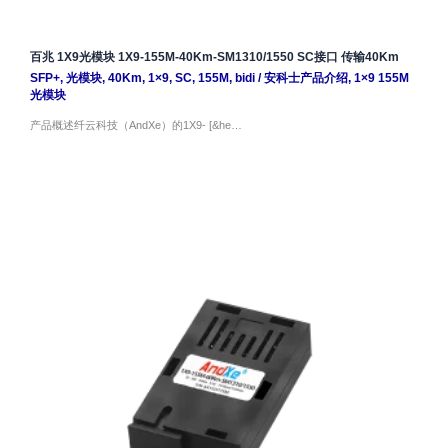
百兆 1X9光模块 1X9-155M-40Km-SM1310/1550 SC接口 传输40Km
SFP+
,
光模块
,
40Km
,
1×9
,
SC
,
155M
,
bidi
/
安科士产品介绍
,
1×9 155M
光模块
产品概述纤云科技（AndXe）的1X9- [&he…