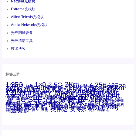
Netgear光模块
Extreme光模块
Allied Telesis光模块
Arista Networks光模块
光纤测试设备
光纤清洁工具
技术博客
标签云阵
1.25G
1×9
2Km
2.5G
4.25g
10G
10km
20km
25gsfp28
3G
1x9
40Km
16GFC
25GE
80km
60km
15KM
28.05G
16G
100m
53.125G
120KM
155M
160km
50m
30km
100km
200G
622m
200KM
1310nm
800G
850nm
300m
1550nm
1490nm
400m
550m
1330nm
bidi
Arista Networks
2500m
AOC
Extreme
FC
ANBR-1414TZ
Arista
DAC
CSFP光模块
LC
SFP+
Brocade
Cisco
SFF光模块
Dell
Juniper
Netgear
SC
NVIDIA
Intel
光模块
MPO-LC
OM2
SFP28
OM3
OM4
SGMII
qsfp
光纤模块
华三(H3C)
华为
xfp
交换机
st螺纹接口
万兆
博科(Brocade)
华三
单模单芯
博科
千兆光模块
思科
戴尔(Dell)
单模双芯
惠普(HP)
友讯
博通
安华高
安华高(Avago)
工业级
多模
瞻博
戴尔
英伟达
惠普
英特尔
高速线缆
百兆
网卡
网捷
阿尔卡特朗讯