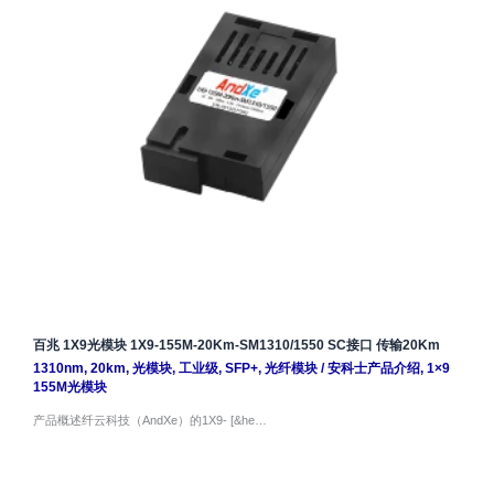
百兆 1X9光模块 1X9-155M-20Km-SM1310/1550 SC接口 传输20Km
1310nm
,
20km
,
光模块
,
工业级
,
SFP+
,
光纤模块
/
安科士产品介绍
,
1×9
155M光模块
产品概述纤云科技（AndXe）的1X9- [&he…