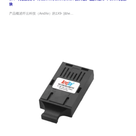
块
产品概述纤云科技（AndXe）的1X9- [&he…