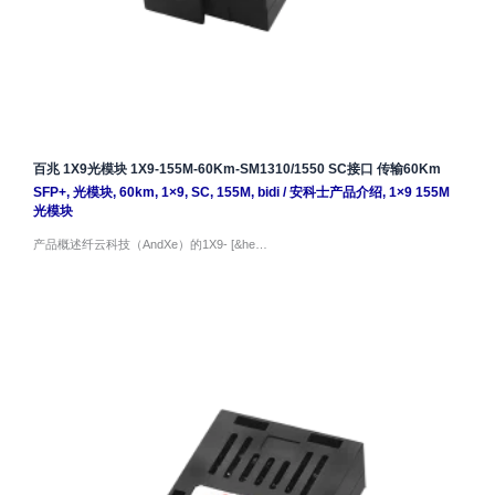
百兆 1X9光模块 1X9-155M-60Km-SM1310/1550 SC接口 传输60Km
SFP+
,
光模块
,
60km
,
1×9
,
SC
,
155M
,
bidi
/
安科士产品介绍
,
1×9 155M
光模块
产品概述纤云科技（AndXe）的1X9- [&he…