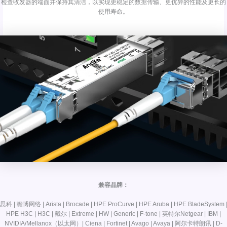
检查收发器的端面并保持其清洁，以实现更稳定的数据传输、更优异的性能及更长的
使用寿命。
兼容品牌：
思科 | 瞻博网络 | Arista | Brocade | HPE ProCurve | HPE Aruba | HPE BladeSystem 
HPE H3C | H3C | 戴尔 | Extreme | HW | Generic | F-tone | 英特尔Netgear | IBM |
NVIDIA/Mellanox（以太网）| Ciena | Fortinet | Avago | Avaya | 阿尔卡特朗讯 | D-