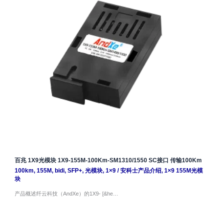
百兆 1X9光模块 1X9-155M-100Km-SM1310/1550 SC接口 传输100Km
100km
,
155M
,
bidi
,
SFP+
,
光模块
,
1×9
/
安科士产品介绍
,
1×9 155M光模
块
产品概述纤云科技（AndXe）的1X9- [&he…