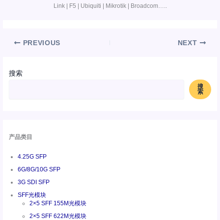
Link | F5 | Ubiquiti | Mikrotik | Broadcom…..
PREVIOUS
NEXT
搜索
搜
索
产品类目
4.25G SFP
6G/8G/10G SFP
3G SDI SFP
SFF光模块
2×5 SFF 155M光模块
2×5 SFF 622M光模块