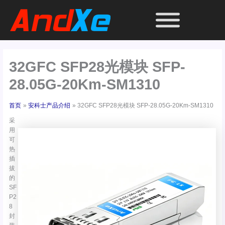
跳
至
内
容
32GFC SFP28光模块 SFP-
28.05G-20Km-SM1310
首页
安科士产品介绍
32GFC SFP28光模块 SFP-28.05G-20Km-SM1310
采
用
可
热
插
拔
的
SF
P2
8
封