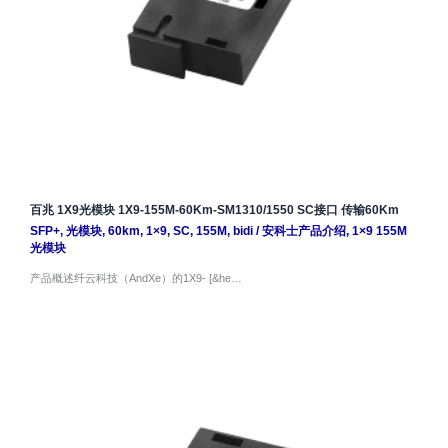
百兆 1X9光模块 1X9-155M-60Km-SM1310/1550 SC接口 传输60Km
SFP+
,
光模块
,
60km
,
1×9
,
SC
,
155M
,
bidi
/
安科士产品介绍
,
1×9 155M
光模块
产品概述纤云科技（AndXe）的1X9- [&he…