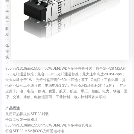
装
；
全
双
工
收
发
一
体
模
块
；
850nm/1310nm/1550nm/CWDM/DWDM多种波长可选；符合SFP28 MSA和
32G光纤通道标准；兼容8G/16G光纤通道标准；最大速率高达28.05Gbps；
最大功耗小于1W；光纤传输距离0~80km可选；双工LC光口；工作温度，提
供商业级和工业级可选；电源电压3.3V；符合RoHS环保标准（无铅）；广泛
应用于广电、电信、移动、联通、航天、航空、军工、船舰、电力、铁路、医
疗、交通、通信、电信运营商、工业控制、电力控制等各大领域
产品描述
采用可热插拔的SFP28封装
全双工收发一体模块
850nm/1310nm/1550nm/CWDM/DWDM多种波长可选
符合SFP28 MSA和32G光纤通道标准