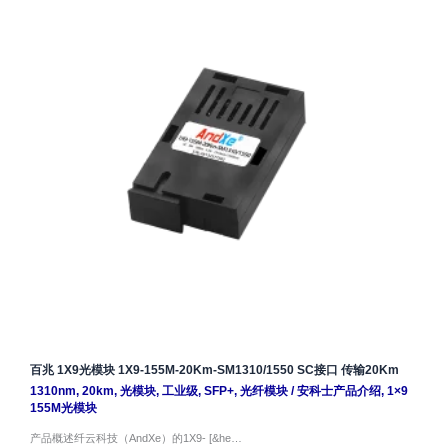
百兆 1X9光模块 1X9-155M-20Km-SM1310/1550 SC接口 传输20Km
1310nm
,
20km
,
光模块
,
工业级
,
SFP+
,
光纤模块
/
安科士产品介绍
,
1×9
155M光模块
产品概述纤云科技（AndXe）的1X9- [&he…