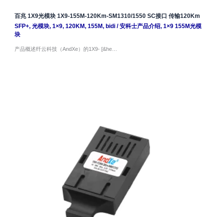
百兆 1X9光模块 1X9-155M-120Km-SM1310/1550 SC接口 传输120Km
SFP+
,
光模块
,
1×9
,
120KM
,
155M
,
bidi
/
安科士产品介绍
,
1×9 155M光模
块
产品概述纤云科技（AndXe）的1X9- [&he…