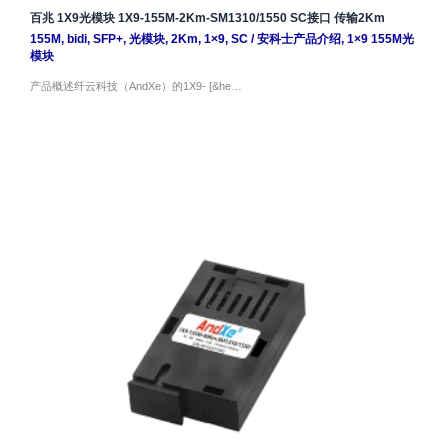
百兆 1X9光模块 1X9-155M-2Km-SM1310/1550 SC接口 传输2Km
155M
,
bidi
,
SFP+
,
光模块
,
2Km
,
1×9
,
SC
/
安科士产品介绍
,
1×9 155M光
模块
产品概述纤云科技（AndXe）的1X9- [&he…