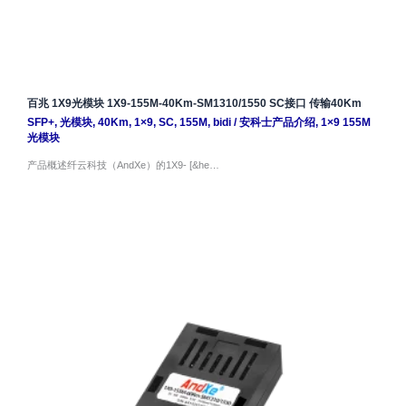
百兆 1X9光模块 1X9-155M-40Km-SM1310/1550 SC接口 传输40Km
SFP+
,
光模块
,
40Km
,
1×9
,
SC
,
155M
,
bidi
/
安科士产品介绍
,
1×9 155M
光模块
产品概述纤云科技（AndXe）的1X9- [&he…