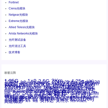
Fortinet
Ciena光模块
Netgear光模块
Extreme光模块
Allied Telesis光模块
Arista Networks光模块
光纤测试设备
光纤清洁工具
技术博客
标签云阵
1.25G
1×9
2Km
2.5G
4.25g
10G
10km
20km
25gsfp28
3G
1x9
40Km
16GFC
25GE
80km
60km
15KM
28.05G
16G
100m
53.125G
120KM
155M
160km
50m
30km
100km
200G
622m
200KM
1310nm
800G
850nm
300m
1550nm
1490nm
400m
550m
1330nm
bidi
Arista Networks
2500m
AOC
Extreme
FC
ANBR-1414TZ
Arista
DAC
CSFP光模块
LC
SFP+
Brocade
Cisco
SFF光模块
Dell
Juniper
Netgear
SC
NVIDIA
Intel
光模块
MPO-LC
OM2
SFP28
OM3
OM4
SGMII
qsfp
光纤模块
华三(H3C)
华为
xfp
交换机
st螺纹接口
万兆
博科(Brocade)
华三
单模单芯
博科
千兆光模块
思科
戴尔(Dell)
单模双芯
惠普(HP)
友讯
博通
安华高
安华高(Avago)
工业级
多模
瞻博
戴尔
英伟达
惠普
英特尔
高速线缆
百兆
网卡
网捷
阿尔卡特朗讯