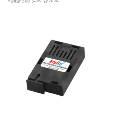
产品概述纤云科技（AndXe）的1X9- [&he…