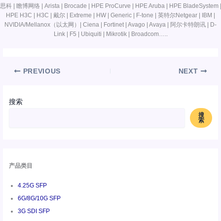
思科 | 瞻博网络 | Arista | Brocade | HPE ProCurve | HPE Aruba | HPE BladeSystem 
HPE H3C | H3C | 戴尔 | Extreme | HW | Generic | F-tone | 英特尔Netgear | IBM |
NVIDIA/Mellanox（以太网）| Ciena | Fortinet | Avago | Avaya | 阿尔卡特朗讯 | D-
Link | F5 | Ubiquiti | Mikrotik | Broadcom…..
PREVIOUS
NEXT
搜索
搜
索
产品类目
4.25G SFP
6G/8G/10G SFP
3G SDI SFP