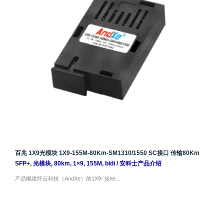
百兆 1X9光模块 1X9-155M-80Km-SM1310/1550 SC接口 传输80Km
SFP+
,
光模块
,
80km
,
1×9
,
155M
,
bidi
/
安科士产品介绍
产品概述纤云科技（AndXe）的1X9- [&he…