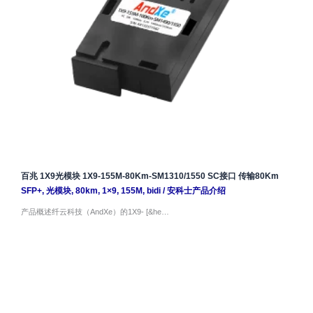
百兆 1X9光模块 1X9-155M-80Km-SM1310/1550 SC接口 传输80Km
SFP+
,
光模块
,
80km
,
1×9
,
155M
,
bidi
/
安科士产品介绍
产品概述纤云科技（AndXe）的1X9- [&he…