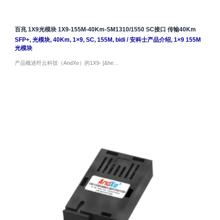
百兆 1X9光模块 1X9-155M-40Km-SM1310/1550 SC接口 传输40Km
SFP+
,
光模块
,
40Km
,
1×9
,
SC
,
155M
,
bidi
/
安科士产品介绍
,
1×9 155M
光模块
产品概述纤云科技（AndXe）的1X9- [&he…