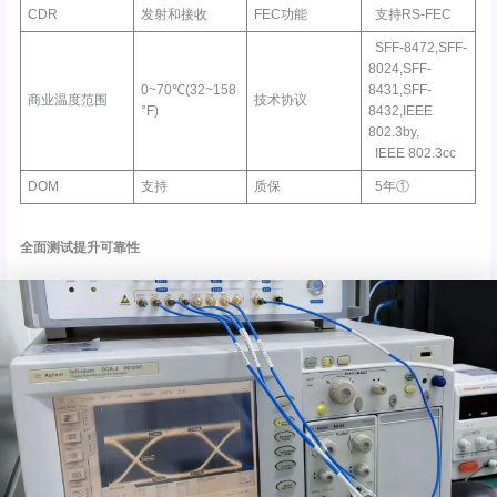
CDR
发射和接收
FEC功能
支持RS-FEC
SFF-8472,SFF-
8024,SFF-
0~70℃(32~158
8431,SFF-
商业温度范围
技术协议
°F)
8432,IEEE
802.3by,
IEEE 802.3cc
DOM
支持
质保
5年①
全面测试提升可靠性