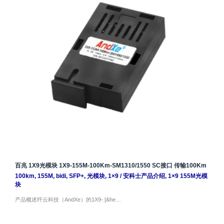
百兆 1X9光模块 1X9-155M-100Km-SM1310/1550 SC接口 传输100Km
100km
,
155M
,
bidi
,
SFP+
,
光模块
,
1×9
/
安科士产品介绍
,
1×9 155M光模
块
产品概述纤云科技（AndXe）的1X9- [&he…