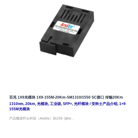
百兆 1X9光模块 1X9-155M-20Km-SM1310/1550 SC接口 传输20Km
1310nm
,
20km
,
光模块
,
工业级
,
SFP+
,
光纤模块
/
安科士产品介绍
,
1×9
155M光模块
产品概述纤云科技（AndXe）的1X9- [&he…