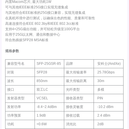
内置Macom芯片, 最大功耗1W
可与其他IEEE标准25G接口实现无缝集成
与其他符合IEEE标准的25G接口兼容，实现无缝集成
在真机环境中进行测试，以确保出色的性能、质量和可靠性
高速连接符合IEEE 802.3by和IEEE 802.3cc标准
支持4×25G扇出功能，并可轻松升级至100G平台
应用于25G以太网、通信和数据中心
符合热插拔SFP28 MSA标准
规格参数
兼容型号名
SFP-25GSR-85
品牌
安科士(AndXe)
封装
SFP28
最大传输速率
25.78Gbps
波长
850nm
最大传输距离
30m
接口
双工LC
光纤类型
多模
发射器类型
VCSEL
接收器类型
PIN
发射功率
-8.4~2.4dBm
接收灵敏度
-10.2 dBm
功率预算
1.9dB
接收过载
2.4 dBm
功耗
<0.6W
消光比
2dB