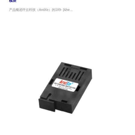
模块
产品概述纤云科技（AndXe）的1X9- [&he…