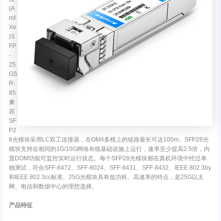
(A
nd
Xe
)S
FP
-
25
GS
R-
85
兼
容
SF
P2
8光模块采用LC双工连接器，在OM4多模上的链路最长可达100m。SFP28光
模块支持在相同的1G/10G网络布线基础设施上运行，速率至少提高2.5倍，内
置DOM功能可监控实时运行状态。每个SFP28光模块都在真机环境中经过单
独测试，符合SFF-8472、SFF-8024、SFF-8431、SFF-8432、IEEE 802.3by
和IEEE 802.3cc标准。25G光模块具有低功耗、高速率的特点，是25G以太
网、电信和数据中心的理想选择。
产品特征