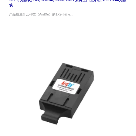
SFP+
,
光模块
,
1×9
,
120KM
,
155M
,
bidi
/
安科士产品介绍
,
1×9 155M光模
块
产品概述纤云科技（AndXe）的1X9- [&he…