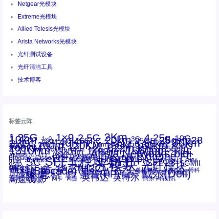
Netgear光模块
Extreme光模块
Allied Telesis光模块
Arista Networks光模块
光纤测试设备
光纤清洁工具
技术博客
标签云阵
1.25G
1×9
2Km
2.5G
4.25g
10G
10km
20km
25gsfp28
3G
1x9
40Km
16GFC
25GE
80km
60km
15KM
28.05G
16G
100m
53.125G
120KM
155M
160km
50m
30km
100km
200G
622m
200KM
1310nm
800G
850nm
300m
1550nm
1490nm
400m
550m
1330nm
bidi
Arista Networks
2500m
AOC
Extreme
FC
ANBR-1414TZ
Arista
DAC
CSFP光模块
LC
SFP+
Brocade
Cisco
SFF光模块
Dell
Juniper
Netgear
SC
NVIDIA
Intel
光模块
MPO-LC
OM2
SFP28
OM3
OM4
SGMII
qsfp
光纤模块
华三(H3C)
华为
xfp
交换机
st螺纹接口
万兆
博科(Brocade)
华三
单模单芯
博科
千兆光模块
思科
戴尔(Dell)
单模双芯
惠普(HP)
友讯
博通
安华高
安华高(Avago)
工业级
多模
瞻博
戴尔
英伟达
惠普
英特尔
高速线缆
百兆
网卡
网捷
阿尔卡特朗讯