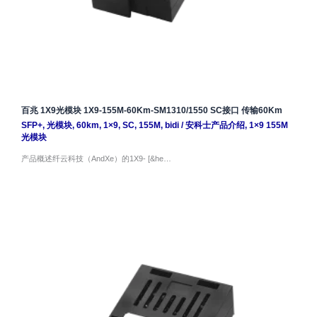
百兆 1X9光模块 1X9-155M-60Km-SM1310/1550 SC接口 传输60Km
SFP+
,
光模块
,
60km
,
1×9
,
SC
,
155M
,
bidi
/
安科士产品介绍
,
1×9 155M
光模块
产品概述纤云科技（AndXe）的1X9- [&he…