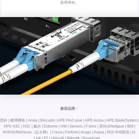
使用寿命。
兼容品牌：
思科 | 瞻博网络 | Arista | Brocade | HPE ProCurve | HPE Aruba | HPE BladeSystem 
HPE H3C | H3C | 戴尔 | Extreme | HW | Generic | F-tone | 英特尔Netgear | IBM |
NVIDIA/Mellanox（以太网）| Ciena | Fortinet | Avago | Avaya | 阿尔卡特朗讯 | D-
Link | F5 | Ubiquiti | Mikrotik | Broadcom…..