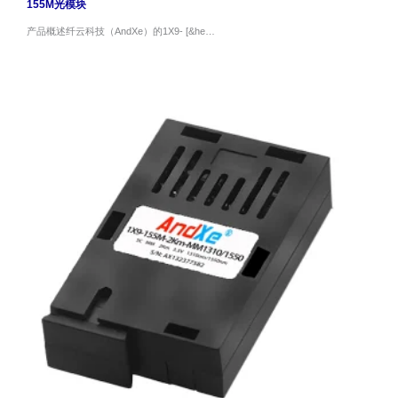
155M光模块
产品概述纤云科技（AndXe）的1X9- [&he…