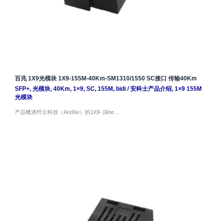
百兆 1X9光模块 1X9-155M-40Km-SM1310/1550 SC接口 传输40Km
SFP+
,
光模块
,
40Km
,
1×9
,
SC
,
155M
,
bidi
/
安科士产品介绍
,
1×9 155M
光模块
产品概述纤云科技（AndXe）的1X9- [&he…