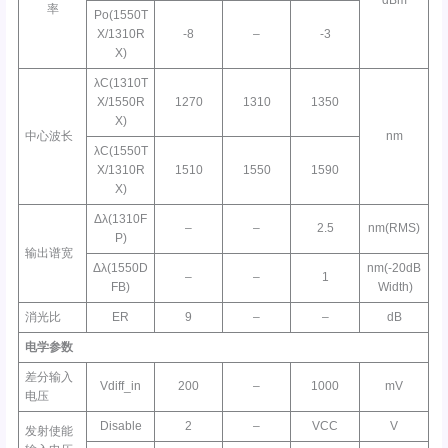
dBm
率
Po(1550T
X/1310R
-8
–
-3
X)
λC(1310T
X/1550R
1270
1310
1350
X)
中心波长
nm
λC(1550T
X/1310R
1510
1550
1590
X)
Δλ(1310F
–
–
2.5
nm(RMS)
P)
输出谱宽
Δλ(1550D
nm(-20dB
–
–
1
FB)
Width)
消光比
ER
9
–
–
dB
电学参数
差分输入
Vdiff_in
200
–
1000
mV
电压
Disable
2
–
VCC
V
发射使能