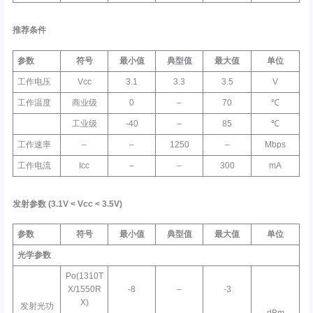
推荐条件
参数
符号
最小值
典型值
最大值
单位
工作电压
Vcc
3.1
3.3
3.5
V
工作温度
商业级
0
–
70
℃
工业级
-40
–
85
℃
工作速率
–
–
1250
–
Mbps
工作电流
Icc
–
–
300
mA
发射参数
(3.1V <
Vcc
< 3.5V)
参数
符号
最小值
典型值
最大值
单位
光学参数
Po(1310T
X/1550R
-8
–
-3
X)
发射光功