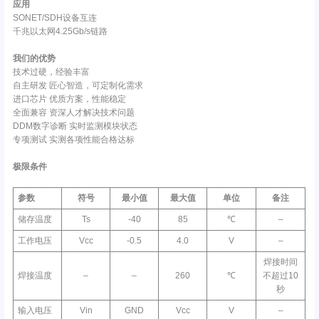
应用
SONET/SDH设备互连
千兆以太网4.25Gb/s链路
我们的优势
技术过硬，经验丰富
自主研发 匠心智造，可定制化需求
进口芯片 优质方案，性能稳定
全面兼容 资深人才解决技术问题
DDM数字诊断 实时监测模块状态
专项测试 实测各项性能合格达标
极限条件
参数
符号
最小值
最大值
单位
备注
储存温度
Ts
-40
85
℃
–
工作电压
Vcc
-0.5
4.0
V
–
焊接时间
焊接温度
–
–
260
℃
不超过10
秒
输入电压
Vin
GND
Vcc
V
–