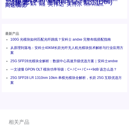
博科(Brocade)
思科
戴尔(Dell)
惠普(HP)
友讯
博通
安华高
安华高(Avago)
工业级
多模
瞻博
戴尔
英伟达
惠普
英特尔
高速线缆
百兆
网卡
网捷
阿尔卡特朗讯
最新产品
100G 光模块如何匹配光纤跳线？安科士 andxe 完整布线搭配指南
从原理到落地：安科士40KM长距光纤无人机光模块技术解析与行业应用方
案
25G SFP28光模块全解析：数据中心高速升级优选方案｜安科士andxe
一文读懂 GPON OLT 模块功率等级：C+ / C++ / C+++9dB 该怎么选？
25G SFP28 LR 1310nm 10km 单模光模块全解析，长距 25G 互联优选方
案
相关产品