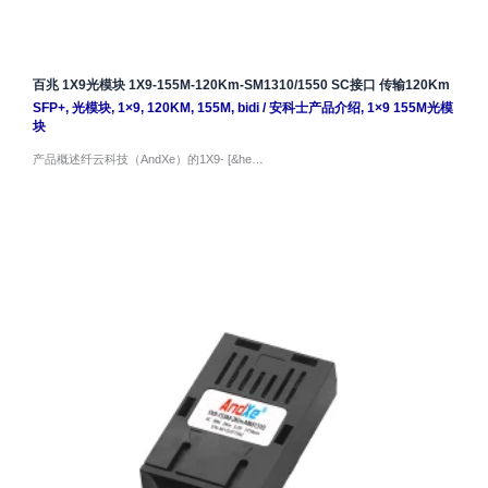
百兆 1X9光模块 1X9-155M-120Km-SM1310/1550 SC接口 传输120Km
SFP+
,
光模块
,
1×9
,
120KM
,
155M
,
bidi
/
安科士产品介绍
,
1×9 155M光模
块
产品概述纤云科技（AndXe）的1X9- [&he…