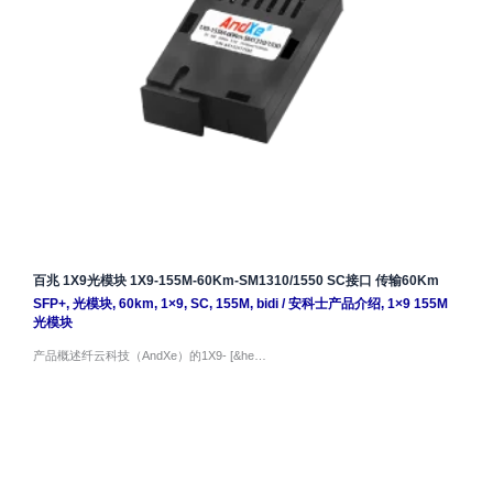
百兆 1X9光模块 1X9-155M-60Km-SM1310/1550 SC接口 传输60Km
SFP+
,
光模块
,
60km
,
1×9
,
SC
,
155M
,
bidi
/
安科士产品介绍
,
1×9 155M
光模块
产品概述纤云科技（AndXe）的1X9- [&he…