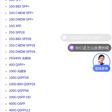
10G SFP+
10G BIDI SFP+
10G CWDM SFP+
10G DWDM SFP+
10G XFP
25G SFP28
25G BIDI SFP28
25G CWDM SFP28
你们是怎么收费的呢
25G DWDM SFP28
25G/40G 光模块
40G QSFP+
100G 光模块
100G QSFP28
100G BIDI QSFP28
200G QSFP56
200G QSFP-DD
400G OSFP
400G QSFP112