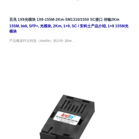
百兆 1X9光模块 1X9-155M-2Km-SM1310/1550 SC接口 传输2Km
155M
,
bidi
,
SFP+
,
光模块
,
2Km
,
1×9
,
SC
/
安科士产品介绍
,
1×9 155M光
模块
产品概述纤云科技（AndXe）的1X9- [&he…