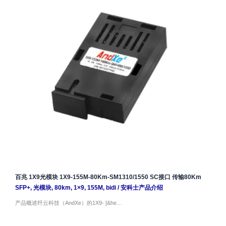
百兆 1X9光模块 1X9-155M-80Km-SM1310/1550 SC接口 传输80Km
SFP+
,
光模块
,
80km
,
1×9
,
155M
,
bidi
/
安科士产品介绍
产品概述纤云科技（AndXe）的1X9- [&he…