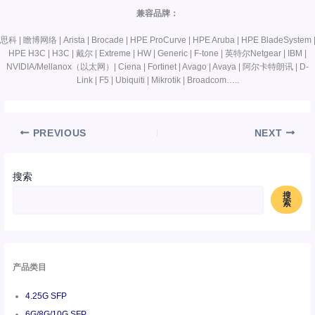
兼容品牌：
思科 | 瞻博网络 | Arista | Brocade | HPE ProCurve | HPE Aruba | HPE BladeSystem 
HPE H3C | H3C | 戴尔 | Extreme | HW | Generic | F-tone | 英特尔Netgear | IBM |
NVIDIA/Mellanox（以太网）| Ciena | Fortinet | Avago | Avaya | 阿尔卡特朗讯 | D-
Link | F5 | Ubiquiti | Mikrotik | Broadcom…..
PREVIOUS
NEXT
搜索
搜
索
产品类目
4.25G SFP
6G/8G/10G SFP