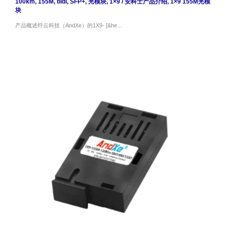
100km
,
155M
,
bidi
,
SFP+
,
光模块
,
1×9
/
安科士产品介绍
,
1×9 155M光模
块
产品概述纤云科技（AndXe）的1X9- [&he…