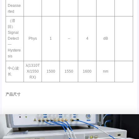
Deasse
rted
（滞
回）
Signal
Detect
Phys
1
–
4
dB
—
Hystere
sis
λ(1310T
中心波
X/1550
1500
1550
1600
nm
长
RX)
产品尺寸