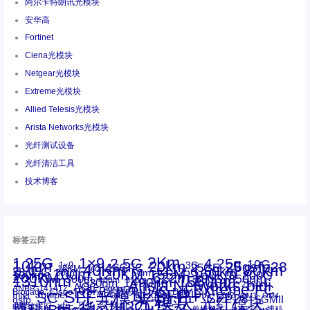
阿尔卡特朗讯光模块
安华高
Fortinet
Ciena光模块
Netgear光模块
Extreme光模块
Allied Telesis光模块
Arista Networks光模块
光纤测试设备
光纤清洁工具
技术博客
标签云阵
1.25G
1×9
2Km
2.5G
4.25g
10G
10km
20km
25gsfp28
3G
1x9
40Km
16GFC
25GE
80km
60km
15KM
28.05G
16G
100m
53.125G
120KM
155M
160km
50m
30km
100km
200G
622m
200KM
1310nm
800G
850nm
300m
1550nm
1490nm
400m
550m
1330nm
bidi
Arista Networks
2500m
AOC
Extreme
FC
ANBR-1414TZ
Arista
DAC
CSFP光模块
LC
SFP+
Brocade
Cisco
SFF光模块
Dell
Juniper
Netgear
SC
NVIDIA
Intel
光模块
MPO-LC
OM2
SFP28
OM3
OM4
SGMII
qsfp
光纤模块
华三(H3C)
华为
xfp
交换机
st螺纹接口
万兆
华三
单模单芯
博科
千兆光模块
单模双芯