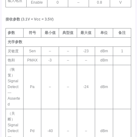
输入电压
Enable
0
–
0.8
V
接收参数
(3.1V <
Vcc
< 3.5V)
参数
符号
最小值
典型值
最大值
单位
备注
光学参数
灵敏度
Sen
–
–
-23
dBm
1
饱和
PMAX
-3
–
–
dBm
（恢
复）
Signal
Detect
Pa
–
–
-24
dBm
—
Asserte
d
（关
断）
Signal
Detect
Pd
-40
–
–
dBm
—