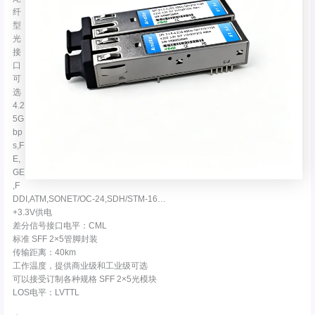
纤
型
光
接
口
可
选
4.2
5G
bp
s,F
E,
GE
,F
DDI,ATM,SONET/OC-24,SDH/STM-16…
+3.3V供电
差分信号接口电平：CML
标准 SFF 2×5管脚封装
传输距离：40km
工作温度，提供商业级和工业级可选
可以接受订制各种规格 SFF 2×5光模块
LOS电平：LVTTL