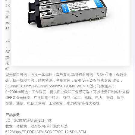
-
2K
m-
M
M8
50
LC
、
SC
或
尾
纤
型光接口可选；收发一体模块；双纤双向/单纤双向可选；3.3V 供电；金属外
壳；搞干扰能力强，结构紧凑，使用方便；标准 SFF 2×5 管脚封装 波长：
850nm/1310nm/1490nm/1550nm/CWDM/DWDM 可选；传输距离：
0~200km可选；工作温度，提供商业级和工业级可选；可以接受订制各种规格
SFF 2×5光模块；广泛应用于航天、航空、军工、船舰、电力、铁路、医疗、
交通、通信、电信运营商、工业控制、电力控制等各大领域
产品参数
LC、SC或尾纤型光接口可选
收发一体模块；双纤双向/单纤双向可选
622Mbps,FE,FDDI,ATM,SONET/OC-12,SDH/STM-..