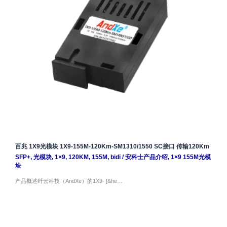
百兆 1X9光模块 1X9-155M-120Km-SM1310/1550 SC接口 传输120Km
SFP+
,
光模块
,
1×9
,
120KM
,
155M
,
bidi
/
安科士产品介绍
,
1×9 155M光模
块
产品概述纤云科技（AndXe）的1X9- [&he…