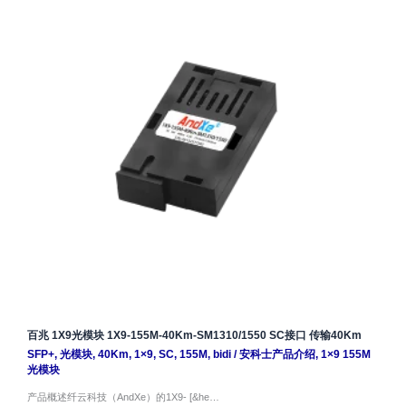
百兆 1X9光模块 1X9-155M-40Km-SM1310/1550 SC接口 传输40Km
SFP+
,
光模块
,
40Km
,
1×9
,
SC
,
155M
,
bidi
/
安科士产品介绍
,
1×9 155M
光模块
产品概述纤云科技（AndXe）的1X9- [&he…