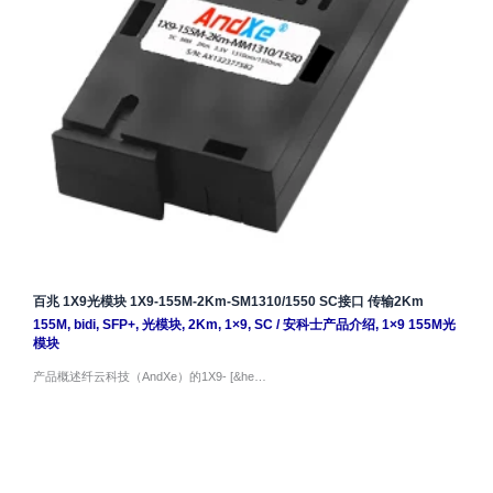
百兆 1X9光模块 1X9-155M-2Km-SM1310/1550 SC接口 传输2Km
155M
,
bidi
,
SFP+
,
光模块
,
2Km
,
1×9
,
SC
/
安科士产品介绍
,
1×9 155M光
模块
产品概述纤云科技（AndXe）的1X9- [&he…