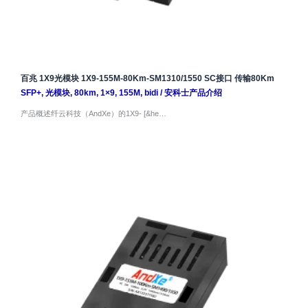
百兆 1X9光模块 1X9-155M-80Km-SM1310/1550 SC接口 传输80Km
SFP+
,
光模块
,
80km
,
1×9
,
155M
,
bidi
/
安科士产品介绍
产品概述纤云科技（AndXe）的1X9- [&he…