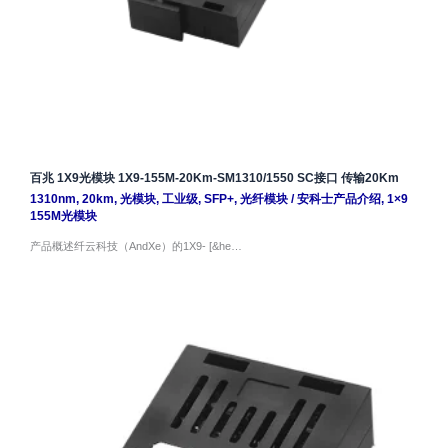
百兆 1X9光模块 1X9-155M-20Km-SM1310/1550 SC接口 传输20Km
1310nm
,
20km
,
光模块
,
工业级
,
SFP+
,
光纤模块
/
安科士产品介绍
,
1×9
155M光模块
产品概述纤云科技（AndXe）的1X9- [&he…