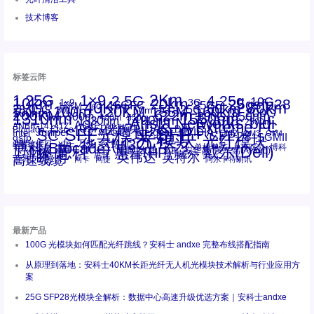
技术博客
标签云阵
1.25G
1×9
2Km
2.5G
4.25g
10G
10km
20km
25gsfp28
3G
1x9
40Km
16GFC
25GE
80km
60km
15KM
28.05G
16G
100m
53.125G
120KM
155M
160km
50m
30km
100km
200G
622m
200KM
1310nm
800G
850nm
300m
1550nm
1490nm
400m
550m
1330nm
bidi
Arista Networks
2500m
AOC
Extreme
FC
ANBR-1414TZ
Arista
DAC
CSFP光模块
LC
SFP+
Brocade
Cisco
SFF光模块
Dell
Juniper
Netgear
SC
NVIDIA
Intel
光模块
MPO-LC
OM2
SFP28
OM3
OM4
SGMII
qsfp
光纤模块
华三(H3C)
华为
xfp
交换机
st螺纹接口
万兆
博科(Brocade)
华三
单模单芯
博科
千兆光模块
思科
戴尔(Dell)
单模双芯
惠普(HP)
友讯
博通
安华高
安华高(Avago)
工业级
多模
瞻博
戴尔
英伟达
惠普
英特尔
高速线缆
百兆
网卡
网捷
阿尔卡特朗讯
最新产品
100G 光模块如何匹配光纤跳线？安科士 andxe 完整布线搭配指南
从原理到落地：安科士40KM长距光纤无人机光模块技术解析与行业应用方
案
25G SFP28光模块全解析：数据中心高速升级优选方案｜安科士andxe