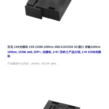
百兆 1X9光模块 1X9-155M-100Km-SM1310/1550 SC接口 传输100Km
100km
,
155M
,
bidi
,
SFP+
,
光模块
,
1×9
/
安科士产品介绍
,
1×9 155M光模
块
产品概述纤云科技（AndXe）的1X9- [&he…