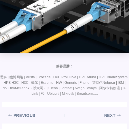
兼容品牌：
思科 | 瞻博网络 | Arista | Brocade | HPE ProCurve | HPE Aruba | HPE BladeSystem 
HPE H3C | H3C | 戴尔 | Extreme | HW | Generic | F-tone | 英特尔Netgear | IBM |
NVIDIA/Mellanox（以太网）| Ciena | Fortinet | Avago | Avaya | 阿尔卡特朗讯 | D-
Link | F5 | Ubiquiti | Mikrotik | Broadcom…..
PREVIOUS
NEXT