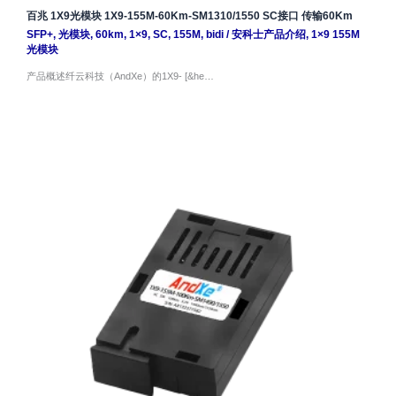
百兆 1X9光模块 1X9-155M-60Km-SM1310/1550 SC接口 传输60Km
SFP+
,
光模块
,
60km
,
1×9
,
SC
,
155M
,
bidi
/
安科士产品介绍
,
1×9 155M
光模块
产品概述纤云科技（AndXe）的1X9- [&he…