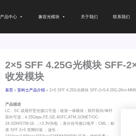
产品中心
兼容光模块
关于我们
联系我们
2×5 SFF 4.25G光模块 SFF-2
收发模块
首页
安科士产品介绍
2×5 SFF 4.25G光模块 SFF-2×5-4.25G-2Km-
产品描述
LC、SC 或尾纤型光接口可选；收发一体模块；双纤双向/单纤
双向可选；4.25Gbps,FE,GE,4GFC,ATM,SONET/OC-
24,SDH/STM-16…;+3.3V供电 ；差分信号接口电平：CML；标
准 SFF 2×5 管脚封装 ；波长：