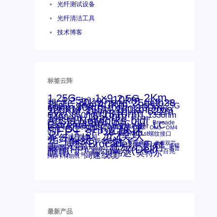
光纤测试设备
光纤清洁工具
技术博客
标签云阵
1.25G
1×9
2Km
2.5G
10km
4.25g
1x9
10G
20km
25gsfp28
3G
40Km
16GFC
25GE
15KM
16G
28.05G
80km
100m
53.125G
60km
50m
30km
100km
120KM
155M
160km
622m
200G
200KM
1310nm
300m
400m
550m
800G
850nm
1550nm
1330nm
1490nm
bidi
Arista Networks
AOC
2500m
ANBR-1414TZ
Arista
DAC
Extreme
CSFP光模块
FC
Brocade
LC
Cisco
Dell
SFF光模块
Juniper
Netgear
Intel
SC
NVIDIA
MPO-LC
SFP+
OM2
OM3
OM4
qsfp
光模块
SFP28
SGMII
st螺纹接口
光纤模块
xfp
交换机
万兆
华三(H3C)
华为
华三
博科(Brocade)
千兆光模块
单模单芯
思科
单模双芯
友讯
博科
博通
工业级
多模
戴尔(Dell)
惠普(HP)
安华高
安华高(Avago)
惠普
瞻博
戴尔
英伟达
百兆
英特尔
高速线缆
网卡
网捷
阿尔卡特朗讯
最新产品