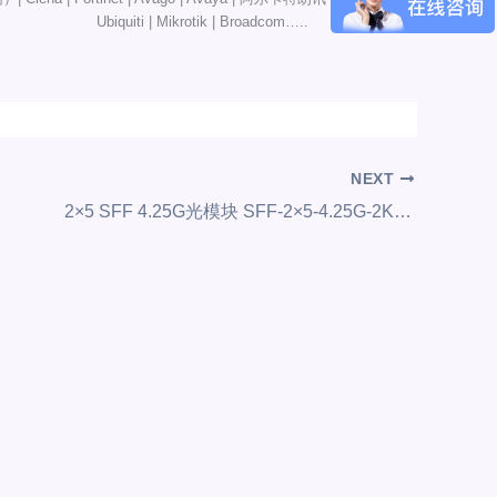
Ubiquiti | Mikrotik | Broadcom…..
NEXT
2×5 SFF 4.25G光模块 SFF-2×5-4.25G-2Km-MM1310 收发模块