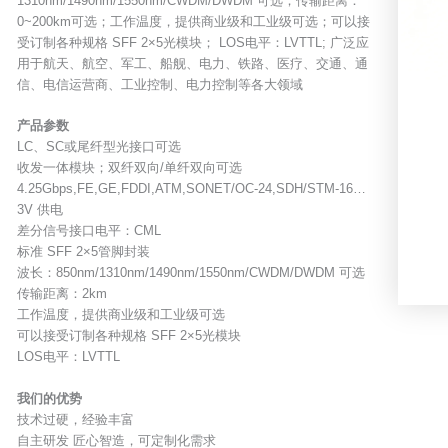
1310nm/1490nm/1550nm/CWDM/DWDM 可选；传输距离：
0~200km可选；工作温度，提供商业级和工业级可选；可以接
受订制各种规格 SFF 2×5光模块； LOS电平：LVTTL; 广泛应
用于航天、航空、军工、船舰、电力、铁路、医疗、交通、通
信、电信运营商、工业控制、电力控制等各大领域
产品参数
LC、SC或尾纤型光接口可选
收发一体模块；双纤双向/单纤双向可选
4.25Gbps,FE,GE,FDDI,ATM,SONET/OC-24,SDH/STM-16…
3V 供电
差分信号接口电平：CML
标准 SFF 2×5管脚封装
波长：850nm/1310nm/1490nm/1550nm/CWDM/DWDM 可选
传输距离：2km
工作温度，提供商业级和工业级可选
可以接受订制各种规格 SFF 2×5光模块
LOS电平：LVTTL
我们的优势
技术过硬，经验丰富
自主研发 匠心智造，可定制化需求