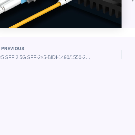
PREVIOUS
2×5 SFF 2.5G SFF-2×5-BIDI-1490/1550-2.5G-200KM 收发模块