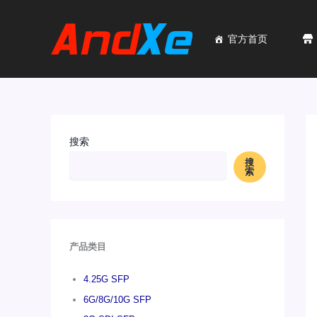
跳
至
内
官方首页
容
搜索
搜
索
产品类目
4.25G SFP
6G/8G/10G SFP