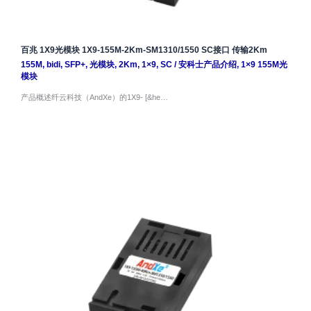
百兆 1X9光模块 1X9-155M-2Km-SM1310/1550 SC接口 传输2Km
155M
,
bidi
,
SFP+
,
光模块
,
2Km
,
1×9
,
SC
/
安科士产品介绍
,
1×9 155M光
模块
产品概述纤云科技（AndXe）的1X9- [&he…