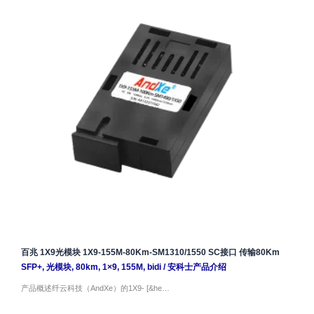
百兆 1X9光模块 1X9-155M-80Km-SM1310/1550 SC接口 传输80Km
SFP+
,
光模块
,
80km
,
1×9
,
155M
,
bidi
/
安科士产品介绍
产品概述纤云科技（AndXe）的1X9- [&he…