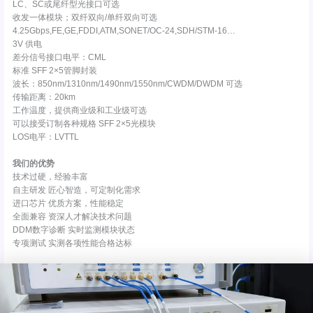
LC、SC或尾纤型光接口可选
收发一体模块；双纤双向/单纤双向可选
4.25Gbps,FE,GE,FDDI,ATM,SONET/OC-24,SDH/STM-16…
3V 供电
差分信号接口电平：CML
标准 SFF 2×5管脚封装
波长：850nm/1310nm/1490nm/1550nm/CWDM/DWDM 可选
传输距离：20km
工作温度，提供商业级和工业级可选
可以接受订制各种规格 SFF 2×5光模块
LOS电平：LVTTL
我们的优势
技术过硬，经验丰富
自主研发 匠心智造，可定制化需求
进口芯片 优质方案，性能稳定
全面兼容 资深人才解决技术问题
DDM数字诊断 实时监测模块状态
专项测试 实测各项性能合格达标