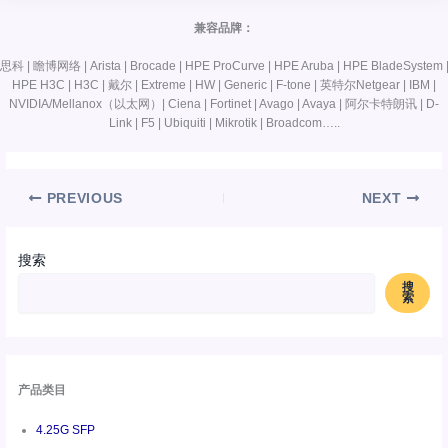
兼容品牌：
思科 | 瞻博网络 | Arista | Brocade | HPE ProCurve | HPE Aruba | HPE BladeSystem 
HPE H3C | H3C | 戴尔 | Extreme | HW | Generic | F-tone | 英特尔Netgear | IBM |
NVIDIA/Mellanox（以太网）| Ciena | Fortinet | Avago | Avaya | 阿尔卡特朗讯 | D-
Link | F5 | Ubiquiti | Mikrotik | Broadcom…..
PREVIOUS
NEXT
搜索
搜
索
产品类目
4.25G SFP