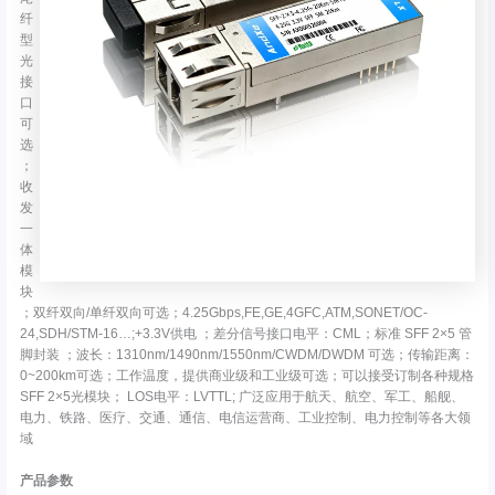
纤
型
光
接
口
可
选
；
收
发
一
体
模
块
；双纤双向/单纤双向可选；4.25Gbps,FE,GE,4GFC,ATM,SONET/OC-
24,SDH/STM-16…;+3.3V供电 ；差分信号接口电平：CML；标准 SFF 2×5 管
脚封装 ；波长：1310nm/1490nm/1550nm/CWDM/DWDM 可选；传输距离：
0~200km可选；工作温度，提供商业级和工业级可选；可以接受订制各种规格
SFF 2×5光模块； LOS电平：LVTTL; 广泛应用于航天、航空、军工、船舰、
电力、铁路、医疗、交通、通信、电信运营商、工业控制、电力控制等各大领
域
产品参数