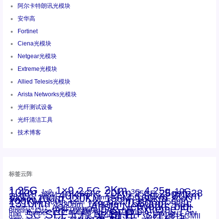
阿尔卡特朗讯光模块
安华高
Fortinet
Ciena光模块
Netgear光模块
Extreme光模块
Allied Telesis光模块
Arista Networks光模块
光纤测试设备
光纤清洁工具
技术博客
标签云阵
1.25G
1×9
2Km
2.5G
4.25g
10G
10km
20km
25gsfp28
3G
1x9
40Km
16GFC
25GE
80km
60km
15KM
28.05G
16G
100m
53.125G
120KM
155M
160km
50m
30km
100km
200G
622m
200KM
1310nm
800G
850nm
300m
1550nm
1490nm
400m
550m
1330nm
bidi
Arista Networks
2500m
AOC
Extreme
FC
ANBR-1414TZ
Arista
DAC
CSFP光模块
LC
SFP+
Brocade
Cisco
SFF光模块
Dell
Juniper
Netgear
SC
NVIDIA
Intel
光模块
MPO-LC
OM2
SFP28
OM3
OM4
SGMII
qsfp
光纤模块