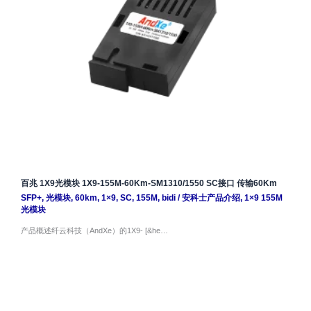
百兆 1X9光模块 1X9-155M-60Km-SM1310/1550 SC接口 传输60Km
SFP+
,
光模块
,
60km
,
1×9
,
SC
,
155M
,
bidi
/
安科士产品介绍
,
1×9 155M
光模块
产品概述纤云科技（AndXe）的1X9- [&he…