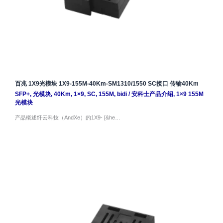
百兆 1X9光模块 1X9-155M-40Km-SM1310/1550 SC接口 传输40Km
SFP+
,
光模块
,
40Km
,
1×9
,
SC
,
155M
,
bidi
/
安科士产品介绍
,
1×9 155M
光模块
产品概述纤云科技（AndXe）的1X9- [&he…