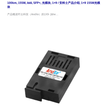
100km
,
155M
,
bidi
,
SFP+
,
光模块
,
1×9
/
安科士产品介绍
,
1×9 155M光模
块
产品概述纤云科技（AndXe）的1X9- [&he…