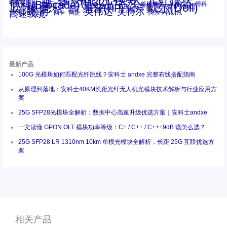
华三(H3C)
华为
xfp
交换机
st螺纹接口
万兆
博科(Brocade)
华三
单模单芯
博科
千兆光模块
思科
戴尔(Dell)
单模双芯
惠普(HP)
友讯
博通
安华高
安华高(Avago)
工业级
多模
瞻博
戴尔
英伟达
惠普
英特尔
高速线缆
百兆
网卡
网捷
阿尔卡特朗讯
最新产品
100G 光模块如何匹配光纤跳线？安科士 andxe 完整布线搭配指南
从原理到落地：安科士40KM长距光纤无人机光模块技术解析与行业应用方
案
25G SFP28光模块全解析：数据中心高速升级优选方案｜安科士andxe
一文读懂 GPON OLT 模块功率等级：C+ / C++ / C+++9dB 该怎么选？
25G SFP28 LR 1310nm 10km 单模光模块全解析，长距 25G 互联优选方
案
相关产品