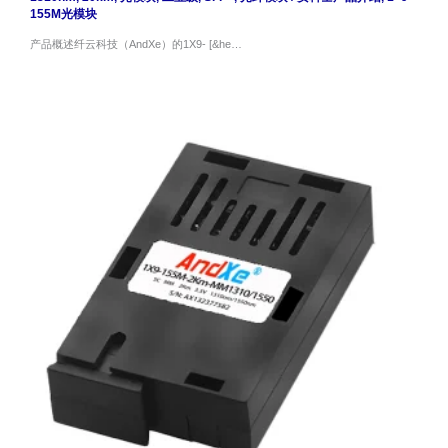
155M光模块
产品概述纤云科技（AndXe）的1X9- [&he…