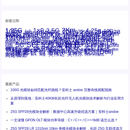
标签云阵
1.25G
1×9
2Km
2.5G
4.25g
10G
10km
20km
25gsfp28
3G
1x9
40Km
16GFC
25GE
80km
60km
15KM
28.05G
16G
100m
53.125G
120KM
155M
160km
50m
30km
100km
200G
622m
200KM
1310nm
800G
850nm
300m
1550nm
1490nm
400m
550m
1330nm
bidi
Arista Networks
2500m
AOC
Extreme
FC
ANBR-1414TZ
Arista
DAC
CSFP光模块
LC
SFP+
Brocade
Cisco
SFF光模块
Dell
Juniper
Netgear
SC
NVIDIA
Intel
光模块
MPO-LC
OM2
SFP28
OM3
OM4
SGMII
qsfp
光纤模块
华三(H3C)
华为
xfp
交换机
st螺纹接口
万兆
博科(Brocade)
华三
单模单芯
博科
千兆光模块
思科
戴尔(Dell)
单模双芯
惠普(HP)
友讯
博通
安华高
安华高(Avago)
工业级
多模
瞻博
戴尔
英伟达
惠普
英特尔
高速线缆
百兆
网卡
网捷
阿尔卡特朗讯
最新产品
100G 光模块如何匹配光纤跳线？安科士 andxe 完整布线搭配指南
从原理到落地：安科士40KM长距光纤无人机光模块技术解析与行业应用方
案
25G SFP28光模块全解析：数据中心高速升级优选方案｜安科士andxe
一文读懂 GPON OLT 模块功率等级：C+ / C++ / C+++9dB 该怎么选？
25G SFP28 LR 1310nm 10km 单模光模块全解析，长距 25G 互联优选方