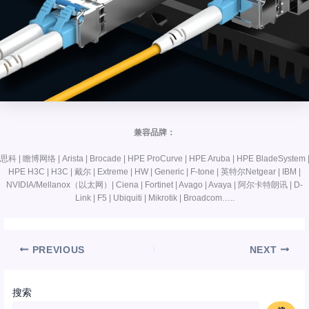
兼容品牌：
思科 | 瞻博网络 | Arista | Brocade | HPE ProCurve | HPE Aruba | HPE BladeSystem 
HPE H3C | H3C | 戴尔 | Extreme | HW | Generic | F-tone | 英特尔Netgear | IBM |
NVIDIA/Mellanox（以太网）| Ciena | Fortinet | Avago | Avaya | 阿尔卡特朗讯 | D-
Link | F5 | Ubiquiti | Mikrotik | Broadcom…..
PREVIOUS
NEXT
搜索