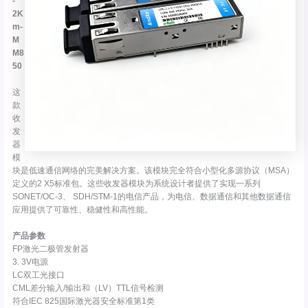
-
2K
m-
M
M8
50
这
款
收
发
器
模
块是低速通信网络的完美解决方案。该模块完全符合小型化多源协议（MSA）
定义的2 X5标准包。这些收发器模块为系统设计者提供了实现一系列
SONET/OC-3、 SDH/STM-1的电信产品，为电信、数据通信和其他数据通信
应用提供了可靠性、稳健性和高性能。
产品参数
FP激光二极管发射器
3. 3V电源
LC双工光接口
CML差分输入/输出和（LV）TTL信号检测
符合IEC 825国际激光器安全标准第1类