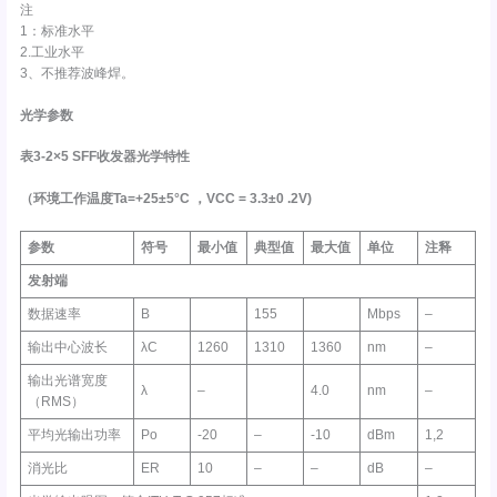
注
1：标准水平
2.工业水平
3、不推荐波峰焊。
光学参数
表3-2×5 SFF收发器光学特性
（环境工作温度Ta=+25±5°C
，VCC
=
3.3±0 .2V)
参数
符号
最小值
典型值
最大值
单位
注释
发射
端
数据速率
B
155
Mbps
–
输出中心波长
λC
1260
1310
1360
nm
–
输出光谱宽度
λ
–
4.0
nm
–
（RMS）
平均光输出功率
Po
-20
–
-10
dBm
1,2
消光比
ER
10
–
–
dB
–