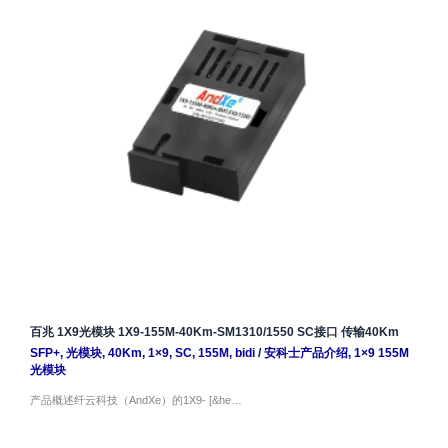
百兆 1X9光模块 1X9-155M-40Km-SM1310/1550 SC接口 传输40Km
SFP+
,
光模块
,
40Km
,
1×9
,
SC
,
155M
,
bidi
/
安科士产品介绍
,
1×9 155M
光模块
产品概述纤云科技（AndXe）的1X9- [&he…