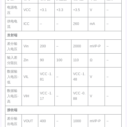
电源电
VCC
+3.1
+3.3
+3.5
V
–
压
供电电
ICC
–
–
260
mA
–
流
发射
端
差分输
Vin
200
–
2000
mVP-P
–
入电压
输入差
Zin
90
100
110
Ω
–
分阻抗
数据输
VCC -1.
VCC -1.
入电压-
VIL
–
V
–
81
48
低
数据输
VCC -1.
VCC -0.
入电压-
VIH
–
V
–
17
88
高
接收
端
差分输
VOUT
400
–
1000
mVP-P
–
出电压