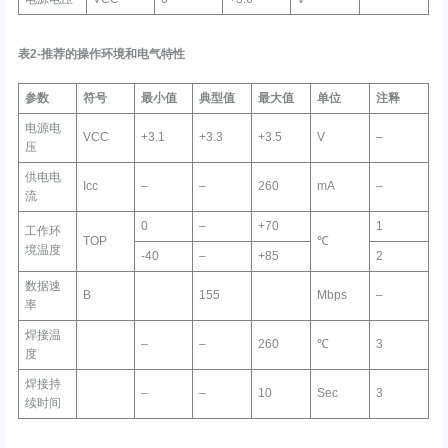
表2-推荐的操作环境和电气特性
参数
符号
最小值
典型值
最大值
单位
注释
电源电
VCC
+3.1
+3.3
+3.5
V
–
压
供电电
Icc
–
–
260
mA
–
流
0
–
+70
1
工作环
TOP
℃
境温度
-40
–
+85
2
数据速
B
155
Mbps
–
率
焊接温
–
–
260
℃
3
度
焊接持
–
–
10
Sec
3
续时间