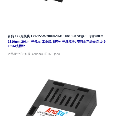
百兆 1X9光模块 1X9-155M-20Km-SM1310/1550 SC接口 传输20Km
1310nm
,
20km
,
光模块
,
工业级
,
SFP+
,
光纤模块
/
安科士产品介绍
,
1×9
155M光模块
产品概述纤云科技（AndXe）的1X9- [&he…