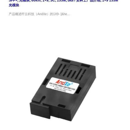
SFP+
,
光模块
,
60km
,
1×9
,
SC
,
155M
,
bidi
/
安科士产品介绍
,
1×9 155M
光模块
产品概述纤云科技（AndXe）的1X9- [&he…