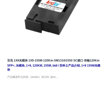
百兆 1X9光模块 1X9-155M-120Km-SM1310/1550 SC接口 传输120Km
SFP+
,
光模块
,
1×9
,
120KM
,
155M
,
bidi
/
安科士产品介绍
,
1×9 155M光模
块
产品概述纤云科技（AndXe）的1X9- [&he…