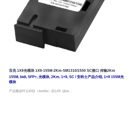
百兆 1X9光模块 1X9-155M-2Km-SM1310/1550 SC接口 传输2Km
155M
,
bidi
,
SFP+
,
光模块
,
2Km
,
1×9
,
SC
/
安科士产品介绍
,
1×9 155M光
模块
产品概述纤云科技（AndXe）的1X9- [&he…