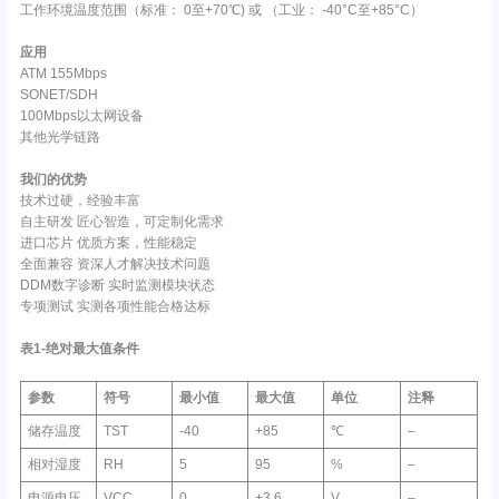
工作环境温度范围（标准： 0至+70℃) 或 （工业： -40°C至+85°C）
应用
ATM 155Mbps
SONET/SDH
100Mbps以太网设备
其他光学链路
我们的优势
技术过硬，经验丰富
自主研发 匠心智造，可定制化需求
进口芯片 优质方案，性能稳定
全面兼容 资深人才解决技术问题
DDM数字诊断 实时监测模块状态
专项测试 实测各项性能合格达标
表1-绝对最大值条件
参数
符号
最小值
最大值
单位
注释
储存温度
TST
-40
+85
℃
–
相对湿度
RH
5
95
%
–
电源电压
VCC
0
+3.6
V
–