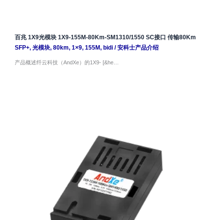
百兆 1X9光模块 1X9-155M-80Km-SM1310/1550 SC接口 传输80Km
SFP+
,
光模块
,
80km
,
1×9
,
155M
,
bidi
/
安科士产品介绍
产品概述纤云科技（AndXe）的1X9- [&he…