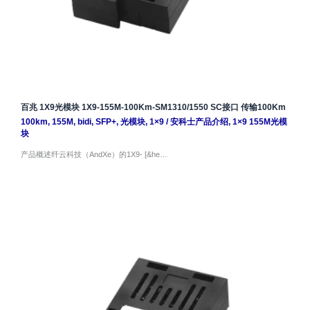
百兆 1X9光模块 1X9-155M-100Km-SM1310/1550 SC接口 传输100Km
100km
,
155M
,
bidi
,
SFP+
,
光模块
,
1×9
/
安科士产品介绍
,
1×9 155M光模
块
产品概述纤云科技（AndXe）的1X9- [&he…