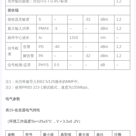
光学输出眼图：符合ITU-T G.957标准
1,2
接收
端
接收器灵敏度
S
–
–
-32
dBm
1,2
最大输入功率
PMAX
-3
–
–
dBm
1,2
操作中心波长
λc
1310
nm
–
告警
PD
-40
–
–
dBm
1,2
信号检
测
解告警
PA
–
–
-32
dBm
1,2
信号检测-迟滞
PHYS
0.5
–
–
dB
–
注1：光功率被导入到62.5/125微米的MMF中。
注2：使用PRBS 223-1测试模式，速度为155Mbps。
电气参数
表15-收发器电气特性
（环境工作温度Ta=+25±5°C
，V =
3.3±0 .2V）
参数
符号
最小值
典型值
最大值
单位
注释