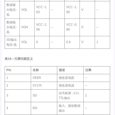
数据输
VCC -1.
VCC -1.
出电压-
VOL
–
V
–
83
56
低
数据输
VCC -1.
VCC -0.
出电压-
VOH
–
V
–
09
88
高
SD输出
VOL
0
–
0.8
V
1
电压-低
表16—引脚功能定义
Pin
名称
描述
注释
1
VEER
接收器地面
–
2
VCCR
接收器电源
–
信号检测（LV）
3
SD
1
TTL输出
输入。接收数据
4
RD-
–
输出