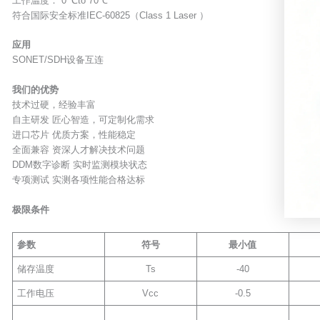
工作温度： 0 ℃to 70℃
符合国际安全标准IEC-60825（Class 1 Laser ）
应用
SONET/SDH设备互连
我们的优势
技术过硬，经验丰富
自主研发 匠心智造，可定制化需求
进口芯片 优质方案，性能稳定
全面兼容 资深人才解决技术问题
DDM数字诊断 实时监测模块状态
专项测试 实测各项性能合格达标
极限条件
参数
符号
最小值
储存温度
Ts
-40
工作电压
Vcc
-0.5