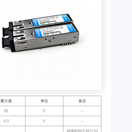
最大值
单位
备注
85
℃
–
4.0
V
–
焊接时间不超过10