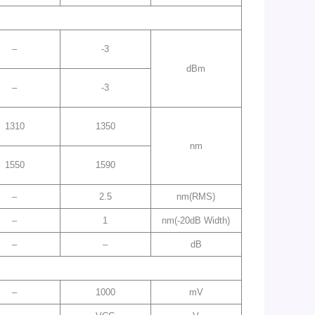
–
-3
dBm
–
-3
1310
1350
nm
1550
1590
–
2.5
nm(RMS)
–
1
nm(-20dB Width)
–
–
dB
–
1000
mV