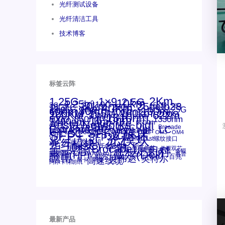
光纤测试设备
光纤清洁工具
技术博客
标签云阵
1.25G
1×9
2Km
2.5G
10km
4.25g
1x9
10G
20km
25gsfp28
3G
40Km
16GFC
25GE
15KM
16G
28.05G
80km
100m
53.125G
60km
50m
30km
100km
120KM
155M
160km
622m
200G
200KM
1310nm
300m
400m
550m
800G
850nm
1550nm
1330nm
1490nm
bidi
Arista Networks
AOC
2500m
ANBR-1414TZ
Arista
DAC
Extreme
CSFP光模块
FC
Brocade
LC
Cisco
Dell
SFF光模块
Juniper
Netgear
Intel
SC
NVIDIA
MPO-LC
SFP+
OM2
OM3
OM4
qsfp
光模块
SFP28
SGMII
st螺纹接口
光纤模块
xfp
交换机
万兆
华三(H3C)
华为
华三
博科(Brocade)
千兆光模块
单模单芯
思科
单模双芯
友讯
博科
博通
工业级
多模
戴尔(Dell)
惠普(HP)
安华高
安华高(Avago)
惠普
瞻博
戴尔
英伟达
百兆
英特尔
高速线缆
网卡
网捷
阿尔卡特朗讯
最新产品