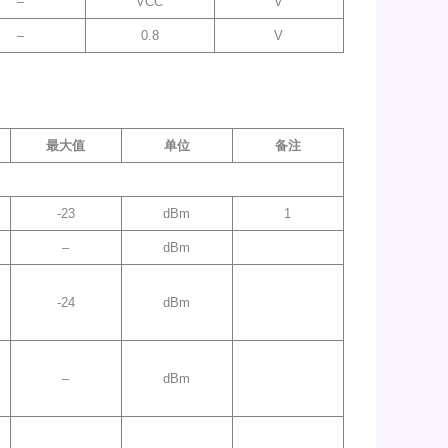
–
VCC
V
–
0.8
V
最大值
单位
备注
-23
dBm
1
–
dBm
-24
dBm
–
dBm