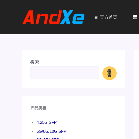
跳
至
内
官方首页
容
搜索
搜
索
产品类目
4.25G SFP
6G/8G/10G SFP