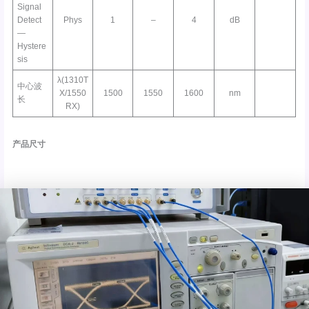
Signal
Detect
Phys
1
–
4
dB
—
Hystere
sis
λ(1310T
中心波
X/1550
1500
1550
1600
nm
长
RX)
产品尺寸