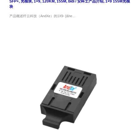
SFP+
,
光模块
,
1×9
,
120KM
,
155M
,
bidi
/
安科士产品介绍
,
1×9 155M光模
块
产品概述纤云科技（AndXe）的1X9- [&he…