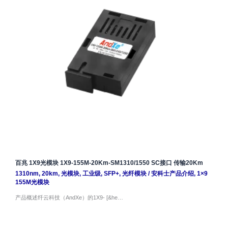
百兆 1X9光模块 1X9-155M-20Km-SM1310/1550 SC接口 传输20Km
1310nm
,
20km
,
光模块
,
工业级
,
SFP+
,
光纤模块
/
安科士产品介绍
,
1×9
155M光模块
产品概述纤云科技（AndXe）的1X9- [&he…