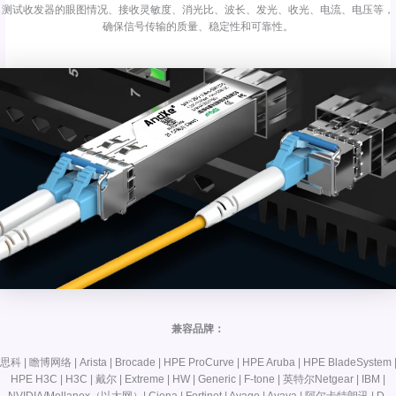
测试收发器的眼图情况、接收灵敏度、消光比、波长、发光、收光、电流、电压等，
确保信号传输的质量、稳定性和可靠性。
兼容品牌：
思科 | 瞻博网络 | Arista | Brocade | HPE ProCurve | HPE Aruba | HPE BladeSystem 
HPE H3C | H3C | 戴尔 | Extreme | HW | Generic | F-tone | 英特尔Netgear | IBM |
NVIDIA/Mellanox（以太网）| Ciena | Fortinet | Avago | Avaya | 阿尔卡特朗讯 | D-