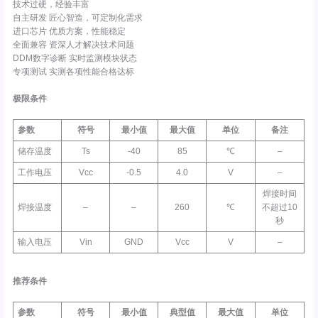
技术过硬，经验丰富
自主研发 匠心智造，可定制化需求
进口芯片 优质方案，性能稳定
全面兼容 资深人才解决技术问题
DDM数字诊断 实时监测模块状态
专项测试 实测各项性能合格达标
极限条件
参数
符号
最小值
最大值
单位
备注
储存温度
Ts
-40
85
℃
–
工作电压
Vcc
-0.5
4.0
V
–
焊接时间
焊接温度
–
–
260
℃
不超过10
秒
输入电压
Vin
GND
Vcc
V
–
推荐条件
参数
符号
最小值
典型值
最大值
单位