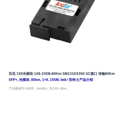
百兆 1X9光模块 1X9-155M-80Km-SM1310/1550 SC接口 传输80Km
SFP+
,
光模块
,
80km
,
1×9
,
155M
,
bidi
/
安科士产品介绍
产品概述纤云科技（AndXe）的1X9- [&he…