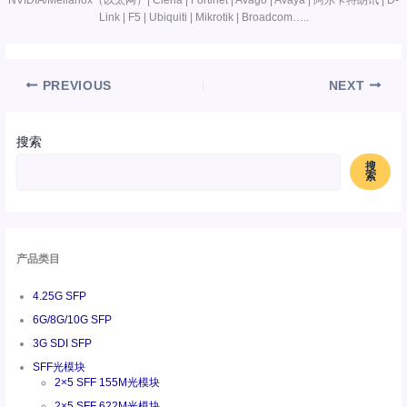
Link | F5 | Ubiquiti | Mikrotik | Broadcom…..
PREVIOUS
NEXT
搜索
搜
索
产品类目
4.25G SFP
6G/8G/10G SFP
3G SDI SFP
SFF光模块
2×5 SFF 155M光模块
2×5 SFF 622M光模块