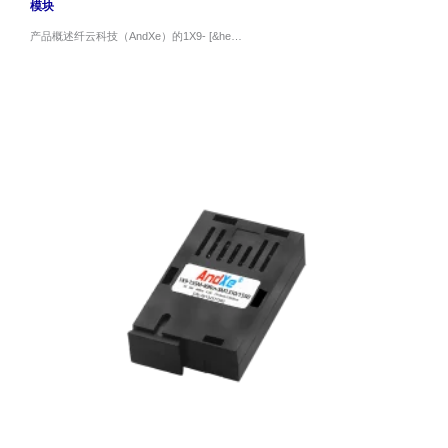
模块
产品概述纤云科技（AndXe）的1X9- [&he…