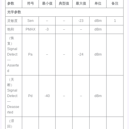
参数
符号
最小值
典型值
最大值
单位
备注
光学参数
灵敏度
Sen
–
–
-23
dBm
1
饱和
PMAX
-3
–
–
dBm
（恢
复）
Signal
Detect
Pa
–
–
-24
dBm
—
Asserte
d
（关
断）
Signal
Detect
Pd
-40
–
–
dBm
—
Deasse
rted
（滞
回）