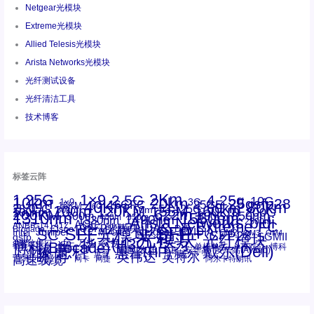
Netgear光模块
Extreme光模块
Allied Telesis光模块
Arista Networks光模块
光纤测试设备
光纤清洁工具
技术博客
标签云阵
1.25G
1×9
2Km
2.5G
4.25g
10G
10km
20km
25gsfp28
3G
1x9
40Km
16GFC
25GE
80km
60km
15KM
28.05G
16G
100m
53.125G
120KM
155M
160km
50m
30km
100km
200G
622m
200KM
1310nm
800G
850nm
300m
1550nm
1490nm
400m
550m
1330nm
bidi
Arista Networks
2500m
AOC
Extreme
FC
ANBR-1414TZ
Arista
DAC
CSFP光模块
LC
SFP+
Brocade
Cisco
SFF光模块
Dell
Juniper
Netgear
SC
NVIDIA
Intel
光模块
MPO-LC
OM2
SFP28
OM3
OM4
SGMII
qsfp
光纤模块
华三(H3C)
华为
xfp
交换机
st螺纹接口
万兆
博科(Brocade)
华三
单模单芯
博科
千兆光模块
思科
戴尔(Dell)
单模双芯
惠普(HP)
友讯
博通
安华高
安华高(Avago)
工业级
多模
瞻博
戴尔
英伟达
惠普
英特尔
高速线缆
百兆
网卡
网捷
阿尔卡特朗讯