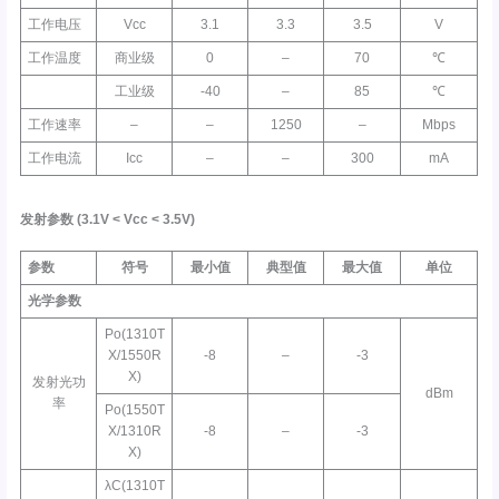
工作电压
Vcc
3.1
3.3
3.5
V
工作温度
商业级
0
–
70
℃
工业级
-40
–
85
℃
工作速率
–
–
1250
–
Mbps
工作电流
Icc
–
–
300
mA
发射参数
(3.1V <
Vcc
< 3.5V)
参数
符号
最小值
典型值
最大值
单位
光学参数
Po(1310T
X/1550R
-8
–
-3
X)
发射光功
dBm
率
Po(1550T
X/1310R
-8
–
-3
X)
λC(1310T