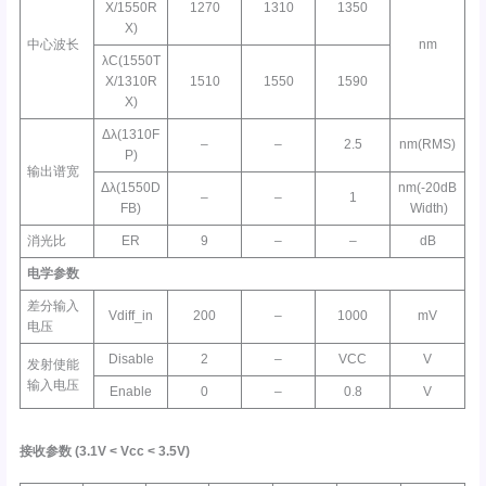
X/1550R
1270
1310
1350
X)
中心波长
nm
λC(1550T
X/1310R
1510
1550
1590
X)
Δλ(1310F
–
–
2.5
nm(RMS)
P)
输出谱宽
Δλ(1550D
nm(-20dB
–
–
1
FB)
Width)
消光比
ER
9
–
–
dB
电学参数
差分输入
Vdiff_in
200
–
1000
mV
电压
Disable
2
–
VCC
V
发射使能
输入电压
Enable
0
–
0.8
V
接收参数
(3.1V <
Vcc
< 3.5V)