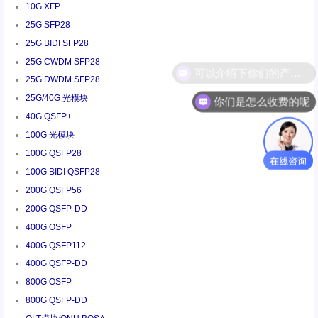
10G XFP
25G SFP28
25G BIDI SFP28
25G CWDM SFP28
25G DWDM SFP28
25G/40G 光模块
你们是怎么收费的呢
40G QSFP+
100G 光模块
100G QSFP28
100G BIDI QSFP28
200G QSFP56
200G QSFP-DD
400G OSFP
400G QSFP112
400G QSFP-DD
800G OSFP
800G QSFP-DD