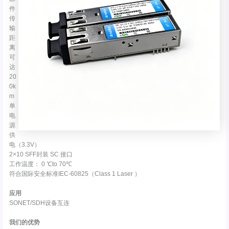
件
传
输
距
离
可
达
20
0k
m
单
电
源
供
电（3.3V）
2×10 SFF封装 SC 接口
工作温度： 0 ℃to 70℃
符合国际安全标准IEC-60825（Class 1 Laser ）
应用
SONET/SDH设备互连
我们的优势