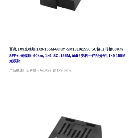
百兆 1X9光模块 1X9-155M-60Km-SM1310/1550 SC接口 传输60Km
SFP+
,
光模块
,
60km
,
1×9
,
SC
,
155M
,
bidi
/
安科士产品介绍
,
1×9 155M
光模块
产品概述纤云科技（AndXe）的1X9- [&he…