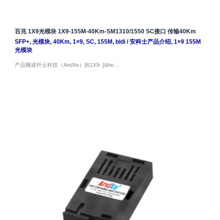
百兆 1X9光模块 1X9-155M-40Km-SM1310/1550 SC接口 传输40Km
SFP+
,
光模块
,
40Km
,
1×9
,
SC
,
155M
,
bidi
/
安科士产品介绍
,
1×9 155M
光模块
产品概述纤云科技（AndXe）的1X9- [&he…