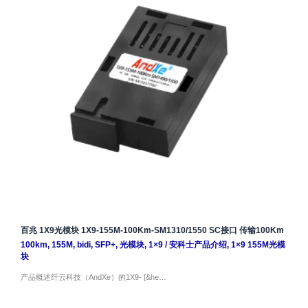
百兆 1X9光模块 1X9-155M-100Km-SM1310/1550 SC接口 传输100Km
100km
,
155M
,
bidi
,
SFP+
,
光模块
,
1×9
/
安科士产品介绍
,
1×9 155M光模
块
产品概述纤云科技（AndXe）的1X9- [&he…