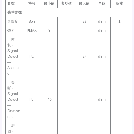
参数
符号
最小值
典型值
最大值
单位
备注
光学参数
灵敏度
Sen
–
–
-23
dBm
1
饱和
PMAX
-3
–
–
dBm
（恢
复）
Signal
Detect
Pa
–
–
-24
dBm
—
Asserte
d
（关
断）
Signal
Detect
Pd
-40
–
–
dBm
—
Deasse
rted
（滞
回）