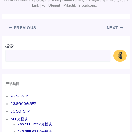
Link | F5 | Ubiquiti | Mikrotik | Broadcom…..
PREVIOUS
NEXT
搜索
搜
索
产品类目
4.25G SFP
6G/8G/10G SFP
3G SDI SFP
SFF光模块
2×5 SFF 155M光模块
2×5 SFF 622M光模块