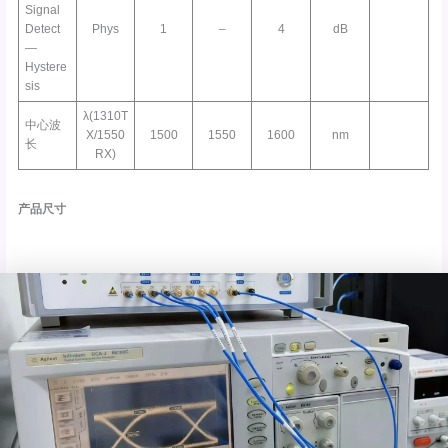
Signal
Detect
Phys
1
–
4
dB
—
Hystere
sis
λ(1310T
中心波
X/1550
1500
1550
1600
nm
长
RX)
产品尺寸