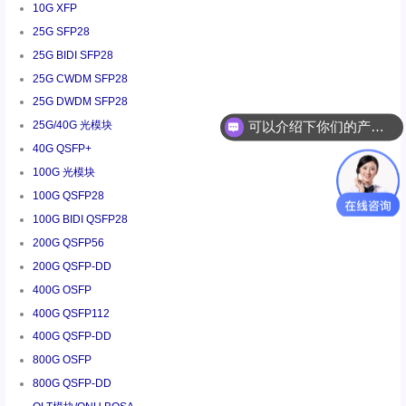
10G XFP
25G SFP28
25G BIDI SFP28
25G CWDM SFP28
25G DWDM SFP28
25G/40G 光模块
你们是怎么收费的呢
40G QSFP+
100G 光模块
100G QSFP28
100G BIDI QSFP28
200G QSFP56
200G QSFP-DD
400G OSFP
400G QSFP112
400G QSFP-DD
800G OSFP
800G QSFP-DD