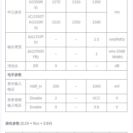
X/1550R
1270
1310
1350
X)
中心波长
nm
λC(1550T
X/1310R
1510
1550
1590
X)
Δλ(1310F
–
–
2.5
nm(RMS)
P)
输出谱宽
Δλ(1550D
nm(-20dB
–
–
1
FB)
Width)
消光比
ER
9
–
–
dB
电学参数
差分输入
Vdiff_in
200
–
1000
mV
电压
Disable
2
–
VCC
V
发射使能
输入电压
Enable
0
–
0.8
V
接收参数
(3.1V <
Vcc
< 3.5V)