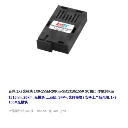
百兆 1X9光模块 1X9-155M-20Km-SM1310/1550 SC接口 传输20Km
1310nm
,
20km
,
光模块
,
工业级
,
SFP+
,
光纤模块
/
安科士产品介绍
,
1×9
155M光模块
产品概述纤云科技（AndXe）的1X9- [&he…