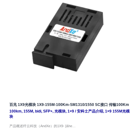
百兆 1X9光模块 1X9-155M-100Km-SM1310/1550 SC接口 传输100Km
100km
,
155M
,
bidi
,
SFP+
,
光模块
,
1×9
/
安科士产品介绍
,
1×9 155M光模
块
产品概述纤云科技（AndXe）的1X9- [&he…