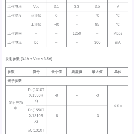
工作电压
Vcc
3.1
3.3
3.5
V
工作温度
商业级
0
–
70
℃
工业级
-40
–
85
℃
工作速率
–
–
1250
–
Mbps
工作电流
Icc
–
–
300
mA
发射参数
(3.1V <
Vcc
< 3.5V)
参数
符号
最小值
典型值
最大值
单位
光学参数
Po(1310T
X/1550R
-8
–
-3
X)
发射光功
dBm
率
Po(1550T
X/1310R
-8
–
-3
X)
λC(1310T