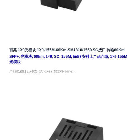
百兆 1X9光模块 1X9-155M-60Km-SM1310/1550 SC接口 传输60Km
SFP+
,
光模块
,
60km
,
1×9
,
SC
,
155M
,
bidi
/
安科士产品介绍
,
1×9 155M
光模块
产品概述纤云科技（AndXe）的1X9- [&he…