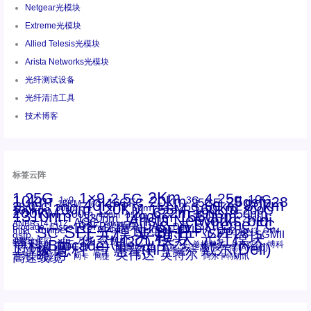
Netgear光模块
Extreme光模块
Allied Telesis光模块
Arista Networks光模块
光纤测试设备
光纤清洁工具
技术博客
标签云阵
1.25G
1×9
2Km
2.5G
4.25g
10G
10km
20km
25gsfp28
3G
1x9
40Km
16GFC
25GE
80km
60km
15KM
28.05G
16G
100m
53.125G
120KM
155M
160km
50m
30km
100km
200G
622m
200KM
1310nm
800G
850nm
300m
1550nm
1490nm
400m
550m
1330nm
bidi
Arista Networks
2500m
AOC
Extreme
FC
ANBR-1414TZ
Arista
DAC
CSFP光模块
LC
SFP+
Brocade
Cisco
SFF光模块
Dell
Juniper
Netgear
SC
NVIDIA
Intel
光模块
MPO-LC
OM2
SFP28
OM3
OM4
SGMII
qsfp
光纤模块
华三(H3C)
华为
xfp
交换机
st螺纹接口
万兆
博科(Brocade)
华三
单模单芯
博科
千兆光模块
思科
戴尔(Dell)
单模双芯
惠普(HP)
友讯
博通
安华高
安华高(Avago)
工业级
多模
瞻博
戴尔
英伟达
惠普
英特尔
高速线缆
百兆
网卡
网捷
阿尔卡特朗讯