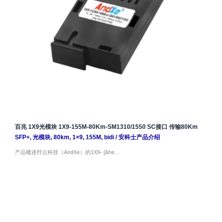
百兆 1X9光模块 1X9-155M-80Km-SM1310/1550 SC接口 传输80Km
SFP+
,
光模块
,
80km
,
1×9
,
155M
,
bidi
/
安科士产品介绍
产品概述纤云科技（AndXe）的1X9- [&he…