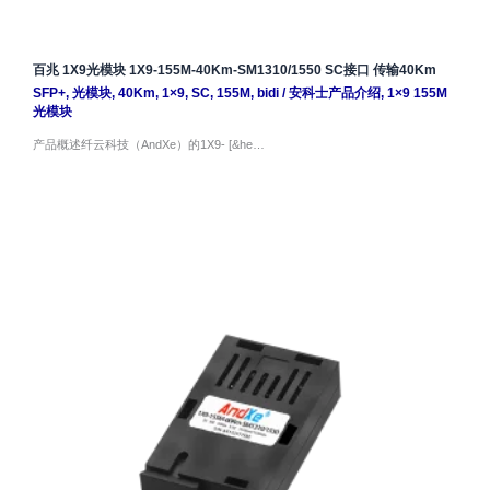
百兆 1X9光模块 1X9-155M-40Km-SM1310/1550 SC接口 传输40Km
SFP+
,
光模块
,
40Km
,
1×9
,
SC
,
155M
,
bidi
/
安科士产品介绍
,
1×9 155M
光模块
产品概述纤云科技（AndXe）的1X9- [&he…