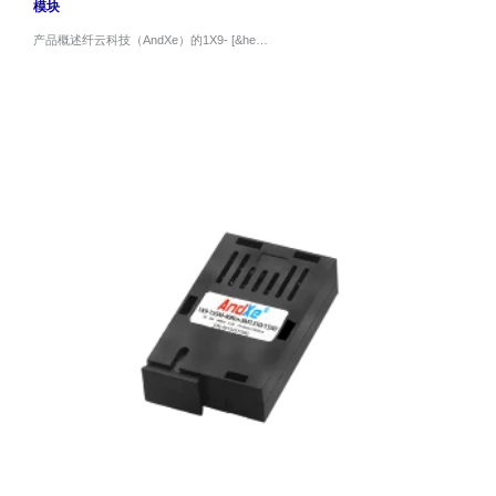
模块
产品概述纤云科技（AndXe）的1X9- [&he…