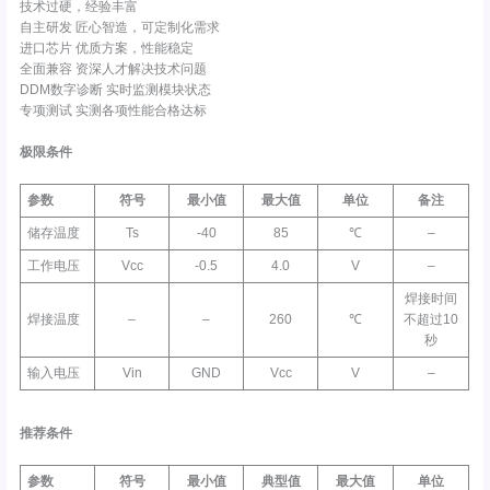
技术过硬，经验丰富
自主研发 匠心智造，可定制化需求
进口芯片 优质方案，性能稳定
全面兼容 资深人才解决技术问题
DDM数字诊断 实时监测模块状态
专项测试 实测各项性能合格达标
极限条件
参数
符号
最小值
最大值
单位
备注
储存温度
Ts
-40
85
℃
–
工作电压
Vcc
-0.5
4.0
V
–
焊接时间
焊接温度
–
–
260
℃
不超过10
秒
输入电压
Vin
GND
Vcc
V
–
推荐条件
参数
符号
最小值
典型值
最大值
单位