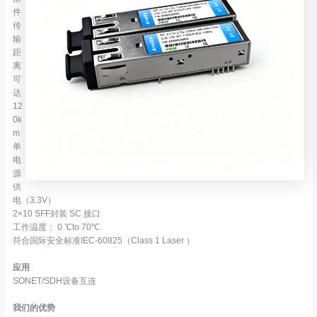
件
传
输
距
离
可
达
12
0k
m
单
电
源
供
电（3.3V）
2×10 SFF封装 SC 接口
工作温度： 0 ℃to 70℃
符合国际安全标准IEC-60825（Class 1 Laser ）
应用
SONET/SDH设备互连
我们的优势