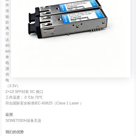
件
传
输
距
离
可
达
80
km
单
电
源
供
电
（3.3V）
2×10 SFF封装 SC 接口
工作温度： 0 ℃to 70℃
符合国际安全标准IEC-60825（Class 1 Laser ）
应用
SONET/SDH设备互连
我们的优势