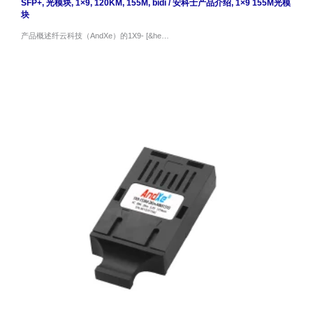
SFP+
,
光模块
,
1×9
,
120KM
,
155M
,
bidi
/
安科士产品介绍
,
1×9 155M光模
块
产品概述纤云科技（AndXe）的1X9- [&he…