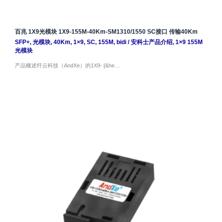
百兆 1X9光模块 1X9-155M-40Km-SM1310/1550 SC接口 传输40Km
SFP+
,
光模块
,
40Km
,
1×9
,
SC
,
155M
,
bidi
/
安科士产品介绍
,
1×9 155M
光模块
产品概述纤云科技（AndXe）的1X9- [&he…