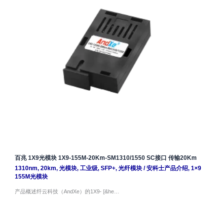
百兆 1X9光模块 1X9-155M-20Km-SM1310/1550 SC接口 传输20Km
1310nm
,
20km
,
光模块
,
工业级
,
SFP+
,
光纤模块
/
安科士产品介绍
,
1×9
155M光模块
产品概述纤云科技（AndXe）的1X9- [&he…