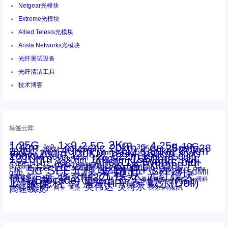
Netgear光模块
Extreme光模块
Allied Telesis光模块
Arista Networks光模块
光纤测试设备
光纤清洁工具
技术博客
标签云阵
1.25G
1×9
2Km
2.5G
4.25g
10G
10km
20km
25gsfp28
3G
1x9
40Km
16GFC
25GE
80km
60km
15KM
28.05G
16G
100m
53.125G
120KM
155M
160km
50m
30km
100km
200G
622m
200KM
1310nm
800G
850nm
300m
1550nm
1490nm
400m
550m
1330nm
bidi
Arista Networks
2500m
AOC
Extreme
FC
ANBR-1414TZ
Arista
DAC
CSFP光模块
LC
SFP+
Brocade
Cisco
SFF光模块
Dell
Juniper
Netgear
SC
NVIDIA
Intel
光模块
MPO-LC
OM2
SFP28
OM3
OM4
SGMII
qsfp
光纤模块
华三(H3C)
华为
xfp
交换机
st螺纹接口
万兆
博科(Brocade)
华三
单模单芯
博科
千兆光模块
思科
戴尔(Dell)
单模双芯
惠普(HP)
友讯
博通
安华高
安华高(Avago)
工业级
多模
瞻博
戴尔
英伟达
惠普
英特尔
高速线缆
百兆
网卡
网捷
阿尔卡特朗讯