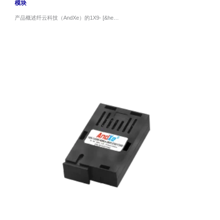
模块
产品概述纤云科技（AndXe）的1X9- [&he…