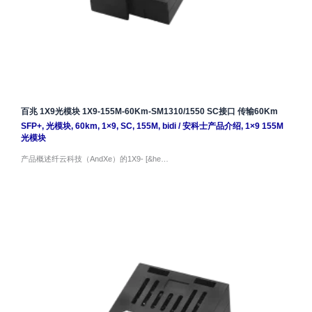
百兆 1X9光模块 1X9-155M-60Km-SM1310/1550 SC接口 传输60Km
SFP+
,
光模块
,
60km
,
1×9
,
SC
,
155M
,
bidi
/
安科士产品介绍
,
1×9 155M
光模块
产品概述纤云科技（AndXe）的1X9- [&he…