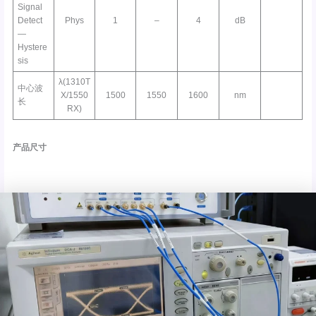
Signal
Detect
Phys
1
–
4
dB
—
Hystere
sis
λ(1310T
中心波
X/1550
1500
1550
1600
nm
长
RX)
产品尺寸