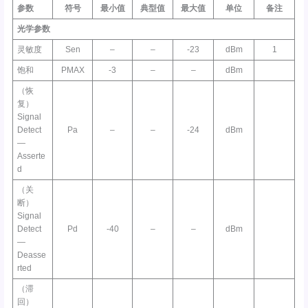
参数
符号
最小值
典型值
最大值
单位
备注
光学参数
灵敏度
Sen
–
–
-23
dBm
1
饱和
PMAX
-3
–
–
dBm
（恢
复）
Signal
Detect
Pa
–
–
-24
dBm
—
Asserte
d
（关
断）
Signal
Detect
Pd
-40
–
–
dBm
—
Deasse
rted
（滞
回）