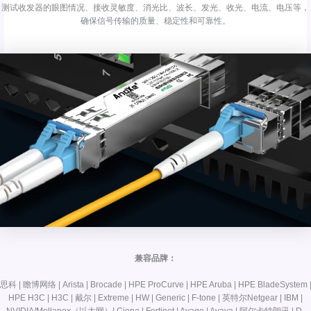
测试收发器的眼图情况、接收灵敏度、消光比、波长、发光、收光、电流、电压等，
确保信号传输的质量、稳定性和可靠性。
兼容品牌：
思科 | 瞻博网络 | Arista | Brocade | HPE ProCurve | HPE Aruba | HPE BladeSystem 
HPE H3C | H3C | 戴尔 | Extreme | HW | Generic | F-tone | 英特尔Netgear | IBM |
NVIDIA/Mellanox（以太网）| Ciena | Fortinet | Avago | Avaya | 阿尔卡特朗讯 | D-