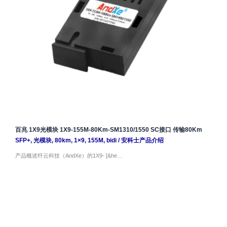
百兆 1X9光模块 1X9-155M-80Km-SM1310/1550 SC接口 传输80Km
SFP+
,
光模块
,
80km
,
1×9
,
155M
,
bidi
/
安科士产品介绍
产品概述纤云科技（AndXe）的1X9- [&he…