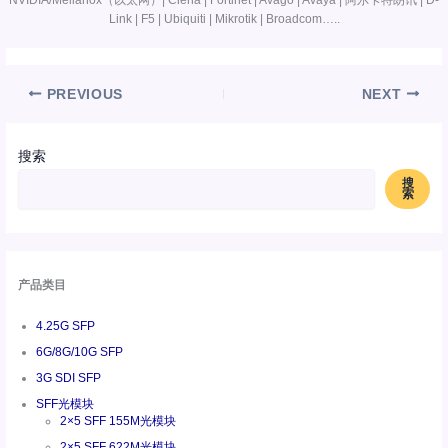
Link | F5 | Ubiquiti | Mikrotik | Broadcom…..
PREVIOUS
NEXT
搜索
搜
索
产品类目
4.25G SFP
6G/8G/10G SFP
3G SDI SFP
SFF光模块
2×5 SFF 155M光模块
2×5 SFF 622M光模块