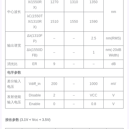
X/1550R
1270
1310
1350
X)
中心波长
nm
λC(1550T
X/1310R
1510
1550
1590
X)
Δλ(1310F
–
–
2.5
nm(RMS)
P)
输出谱宽
Δλ(1550D
nm(-20dB
–
–
1
FB)
Width)
消光比
ER
9
–
–
dB
电学参数
差分输入
Vdiff_in
200
–
1000
mV
电压
Disable
2
–
VCC
V
发射使能
输入电压
Enable
0
–
0.8
V
接收参数
(3.1V <
Vcc
< 3.5V)