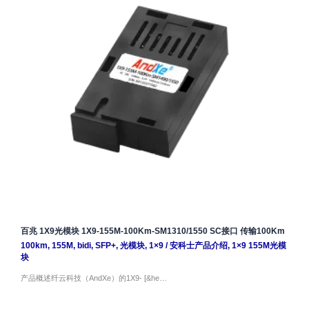
百兆 1X9光模块 1X9-155M-100Km-SM1310/1550 SC接口 传输100Km
100km
,
155M
,
bidi
,
SFP+
,
光模块
,
1×9
/
安科士产品介绍
,
1×9 155M光模
块
产品概述纤云科技（AndXe）的1X9- [&he…