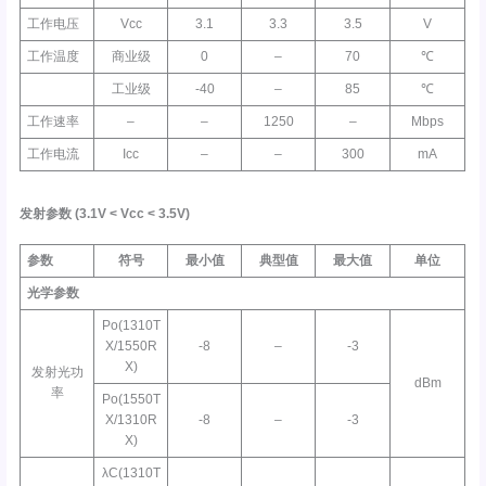
工作电压
Vcc
3.1
3.3
3.5
V
工作温度
商业级
0
–
70
℃
工业级
-40
–
85
℃
工作速率
–
–
1250
–
Mbps
工作电流
Icc
–
–
300
mA
发射参数
(3.1V <
Vcc
< 3.5V)
参数
符号
最小值
典型值
最大值
单位
光学参数
Po(1310T
X/1550R
-8
–
-3
X)
发射光功
dBm
率
Po(1550T
X/1310R
-8
–
-3
X)
λC(1310T