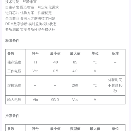
技术过硬，经验丰富
自主研发 匠心智造，可定制化需求
进口芯片 优质方案，性能稳定
全面兼容 资深人才解决技术问题
DDM数字诊断 实时监测模块状态
专项测试 实测各项性能合格达标
极限条件
参数
符号
最小值
最大值
单位
备注
储存温度
Ts
-40
85
℃
–
工作电压
Vcc
-0.5
4.0
V
–
焊接时间
焊接温度
–
–
260
℃
不超过10
秒
输入电压
Vin
GND
Vcc
V
–
推荐条件
参数
符号
最小值
典型值
最大值
单位