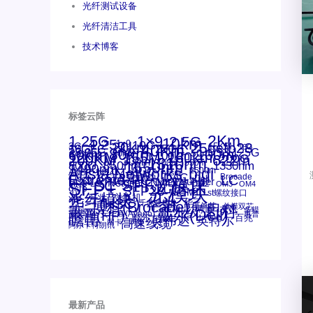
光纤测试设备
光纤清洁工具
技术博客
标签云阵
1.25G
1×9
2Km
2.5G
10km
4.25g
1x9
10G
20km
25gsfp28
3G
40Km
16GFC
25GE
15KM
16G
28.05G
80km
100m
53.125G
60km
50m
30km
100km
120KM
155M
160km
622m
200G
200KM
1310nm
300m
400m
550m
800G
850nm
1550nm
1330nm
1490nm
bidi
Arista Networks
AOC
2500m
ANBR-1414TZ
Arista
DAC
Extreme
CSFP光模块
FC
Brocade
LC
Cisco
Dell
SFF光模块
Juniper
Netgear
Intel
SC
NVIDIA
MPO-LC
SFP+
OM2
OM3
OM4
qsfp
光模块
SFP28
SGMII
st螺纹接口
光纤模块
xfp
交换机
万兆
华三(H3C)
华为
华三
博科(Brocade)
千兆光模块
单模单芯
思科
单模双芯
友讯
博科
博通
工业级
多模
戴尔(Dell)
惠普(HP)
安华高
安华高(Avago)
惠普
瞻博
戴尔
英伟达
百兆
英特尔
高速线缆
网卡
网捷
阿尔卡特朗讯
最新产品