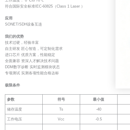
工作温度： 0 ℃to 70℃
符合国际安全标准IEC-60825（Class 1 Laser ）
应用
SONET/SDH设备互连
我们的优势
技术过硬，经验丰富
自主研发 匠心智造，可定制化需求
进口芯片 优质方案，性能稳定
全面兼容 资深人才解决技术问题
DDM数字诊断 实时监测模块状态
专项测试 实测各项性能合格达标
极限条件
参数
符号
最小值
储存温度
Ts
-40
工作电压
Vcc
-0.5