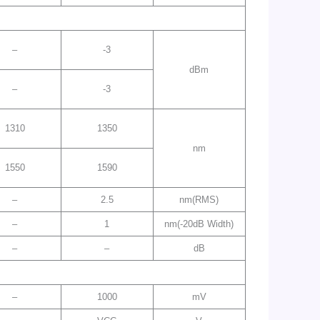
–
-3
dBm
–
-3
1310
1350
nm
1550
1590
–
2.5
nm(RMS)
–
1
nm(-20dB Width)
–
–
dB
–
1000
mV