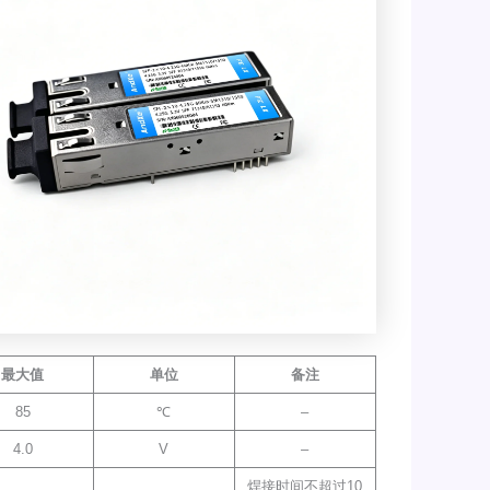
最大值
单位
备注
85
℃
–
4.0
V
–
焊接时间不超过10