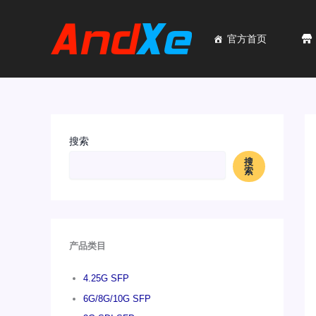
跳
至
内
官方首页
容
搜索
搜
索
产品类目
4.25G SFP
6G/8G/10G SFP