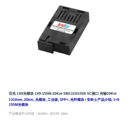
百兆 1X9光模块 1X9-155M-20Km-SM1310/1550 SC接口 传输20Km
1310nm
,
20km
,
光模块
,
工业级
,
SFP+
,
光纤模块
/
安科士产品介绍
,
1×9
155M光模块
产品概述纤云科技（AndXe）的1X9- [&he…