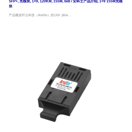
SFP+
,
光模块
,
1×9
,
120KM
,
155M
,
bidi
/
安科士产品介绍
,
1×9 155M光模
块
产品概述纤云科技（AndXe）的1X9- [&he…