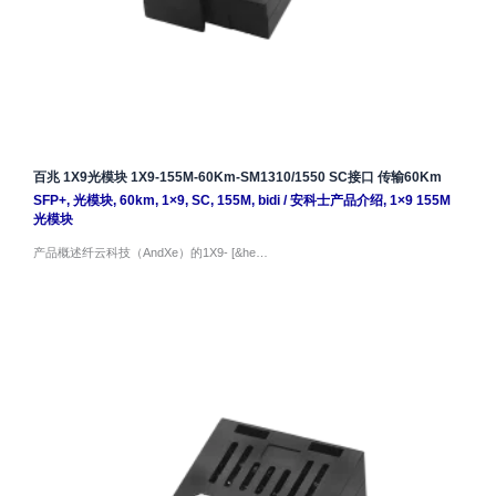
百兆 1X9光模块 1X9-155M-60Km-SM1310/1550 SC接口 传输60Km
SFP+
,
光模块
,
60km
,
1×9
,
SC
,
155M
,
bidi
/
安科士产品介绍
,
1×9 155M
光模块
产品概述纤云科技（AndXe）的1X9- [&he…