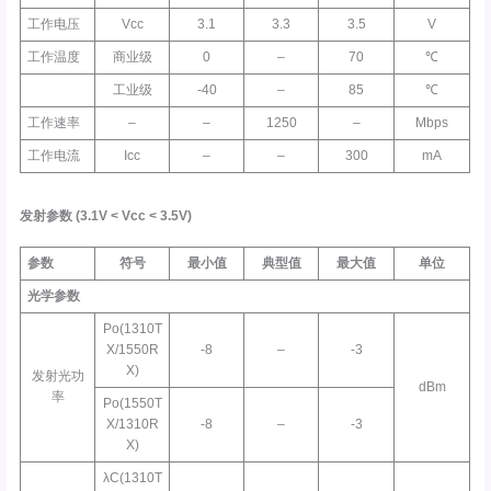
工作电压
Vcc
3.1
3.3
3.5
V
工作温度
商业级
0
–
70
℃
工业级
-40
–
85
℃
工作速率
–
–
1250
–
Mbps
工作电流
Icc
–
–
300
mA
发射参数
(3.1V <
Vcc
< 3.5V)
参数
符号
最小值
典型值
最大值
单位
光学参数
Po(1310T
X/1550R
-8
–
-3
X)
发射光功
dBm
率
Po(1550T
X/1310R
-8
–
-3
X)
λC(1310T