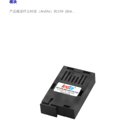
模块
产品概述纤云科技（AndXe）的1X9- [&he…