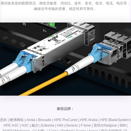
测试收发器的眼图情况、接收灵敏度、消光比、波长、发光、收光、电流、电压等，
确保信号传输的质量、稳定性和可靠性。
兼容品牌：
思科 | 瞻博网络 | Arista | Brocade | HPE ProCurve | HPE Aruba | HPE BladeSystem 
HPE H3C | H3C | 戴尔 | Extreme | HW | Generic | F-tone | 英特尔Netgear | IBM |
NVIDIA/Mellanox（以太网）| Ciena | Fortinet | Avago | Avaya | 阿尔卡特朗讯 | D-