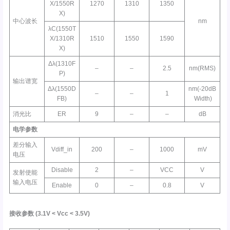
X/1550R
1270
1310
1350
X)
中心波长
nm
λC(1550T
X/1310R
1510
1550
1590
X)
Δλ(1310F
–
–
2.5
nm(RMS)
P)
输出谱宽
Δλ(1550D
nm(-20dB
–
–
1
FB)
Width)
消光比
ER
9
–
–
dB
电学参数
差分输入
Vdiff_in
200
–
1000
mV
电压
Disable
2
–
VCC
V
发射使能
输入电压
Enable
0
–
0.8
V
接收参数
(3.1V <
Vcc
< 3.5V)