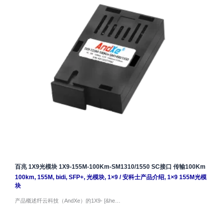
百兆 1X9光模块 1X9-155M-100Km-SM1310/1550 SC接口 传输100Km
100km
,
155M
,
bidi
,
SFP+
,
光模块
,
1×9
/
安科士产品介绍
,
1×9 155M光模
块
产品概述纤云科技（AndXe）的1X9- [&he…