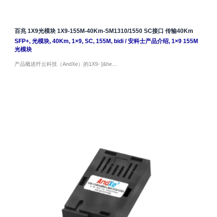
百兆 1X9光模块 1X9-155M-40Km-SM1310/1550 SC接口 传输40Km
SFP+
,
光模块
,
40Km
,
1×9
,
SC
,
155M
,
bidi
/
安科士产品介绍
,
1×9 155M
光模块
产品概述纤云科技（AndXe）的1X9- [&he…