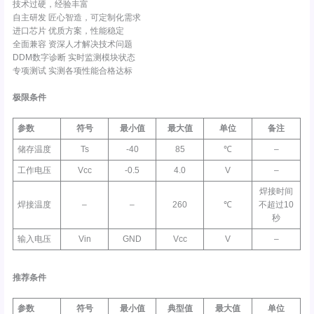
技术过硬，经验丰富
自主研发 匠心智造，可定制化需求
进口芯片 优质方案，性能稳定
全面兼容 资深人才解决技术问题
DDM数字诊断 实时监测模块状态
专项测试 实测各项性能合格达标
极限条件
参数
符号
最小值
最大值
单位
备注
储存温度
Ts
-40
85
℃
–
工作电压
Vcc
-0.5
4.0
V
–
焊接时间
焊接温度
–
–
260
℃
不超过10
秒
输入电压
Vin
GND
Vcc
V
–
推荐条件
参数
符号
最小值
典型值
最大值
单位