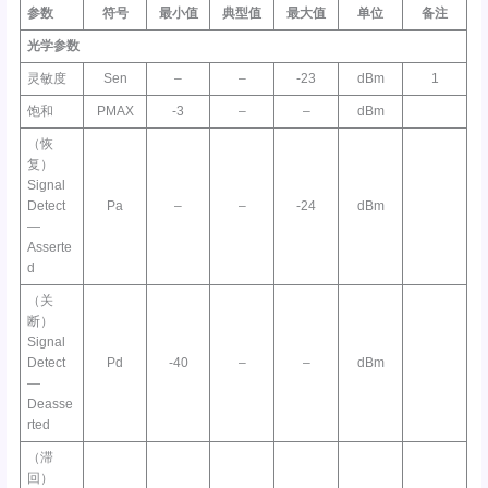
参数
符号
最小值
典型值
最大值
单位
备注
光学参数
灵敏度
Sen
–
–
-23
dBm
1
饱和
PMAX
-3
–
–
dBm
（恢
复）
Signal
Detect
Pa
–
–
-24
dBm
—
Asserte
d
（关
断）
Signal
Detect
Pd
-40
–
–
dBm
—
Deasse
rted
（滞
回）