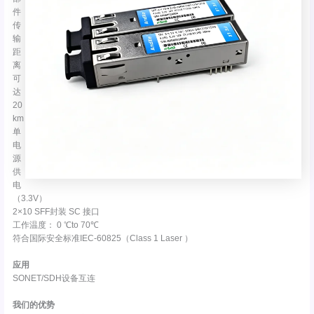
件
传
输
距
离
可
达
20
km
单
电
源
供
电
（3.3V）
2×10 SFF封装 SC 接口
工作温度： 0 ℃to 70℃
符合国际安全标准IEC-60825（Class 1 Laser ）
应用
SONET/SDH设备互连
我们的优势