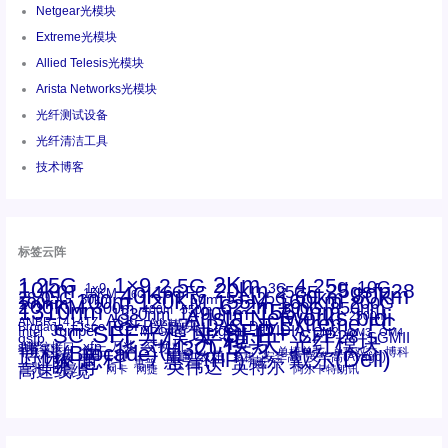
Netgear光模块
Extreme光模块
Allied Telesis光模块
Arista Networks光模块
光纤测试设备
光纤清洁工具
技术博客
标签云阵
1.25G
1×9
2Km
2.5G
4.25g
10G
10km
20km
25gsfp28
3G
1x9
40Km
16GFC
25GE
80km
60km
15KM
28.05G
16G
100m
53.125G
120KM
155M
160km
50m
30km
100km
200G
622m
200KM
1310nm
800G
850nm
300m
1550nm
1490nm
400m
550m
1330nm
bidi
Arista Networks
2500m
AOC
Extreme
FC
ANBR-1414TZ
Arista
DAC
CSFP光模块
LC
SFP+
Brocade
Cisco
SFF光模块
Dell
Juniper
Netgear
SC
NVIDIA
Intel
光模块
MPO-LC
OM2
SFP28
OM3
OM4
SGMII
qsfp
光纤模块
华三(H3C)
华为
xfp
交换机
st螺纹接口
万兆
博科(Brocade)
华三
单模单芯
博科
千兆光模块
思科
戴尔(Dell)
单模双芯
惠普(HP)
友讯
博通
安华高
安华高(Avago)
工业级
多模
瞻博
戴尔
英伟达
惠普
英特尔
高速线缆
百兆
网卡
网捷
阿尔卡特朗讯