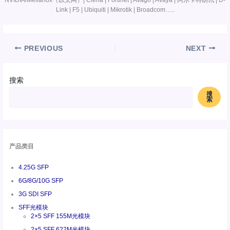
Link | F5 | Ubiquiti | Mikrotik | Broadcom…..
PREVIOUS
NEXT
搜索
搜
索
产品类目
4.25G SFP
6G/8G/10G SFP
3G SDI SFP
SFF光模块
2×5 SFF 155M光模块
2×5 SFF 622M光模块