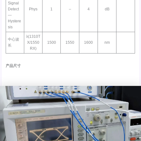
Signal
Detect
Phys
1
–
4
dB
—
Hystere
sis
λ(1310T
中心波
X/1550
1500
1550
1600
nm
长
RX)
产品尺寸