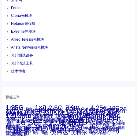
Fortinet
Ciena光模块
Netgear光模块
Extreme光模块
Allied Telesis光模块
Arista Networks光模块
光纤测试设备
光纤清洁工具
技术博客
标签云阵
1.25G
1×9
2Km
2.5G
4.25g
10G
10km
20km
25gsfp28
3G
1x9
40Km
16GFC
25GE
80km
60km
15KM
28.05G
16G
100m
53.125G
120KM
155M
160km
50m
30km
100km
200G
622m
200KM
1310nm
800G
850nm
300m
1550nm
1490nm
400m
550m
1330nm
bidi
Arista Networks
2500m
AOC
Extreme
FC
ANBR-1414TZ
Arista
DAC
CSFP光模块
LC
SFP+
Brocade
Cisco
SFF光模块
Dell
Juniper
Netgear
SC
NVIDIA
Intel
光模块
MPO-LC
OM2
SFP28
OM3
OM4
SGMII
qsfp
光纤模块
华三(H3C)
华为
xfp
交换机
st螺纹接口
万兆
博科(Brocade)
华三
单模单芯
博科
千兆光模块
思科
戴尔(Dell)
单模双芯
惠普(HP)
友讯
博通
安华高
安华高(Avago)
工业级
多模
瞻博
戴尔
英伟达
惠普
英特尔
高速线缆
百兆
网卡
网捷
阿尔卡特朗讯