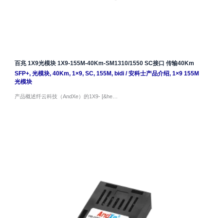
百兆 1X9光模块 1X9-155M-40Km-SM1310/1550 SC接口 传输40Km
SFP+
,
光模块
,
40Km
,
1×9
,
SC
,
155M
,
bidi
/
安科士产品介绍
,
1×9 155M
光模块
产品概述纤云科技（AndXe）的1X9- [&he…