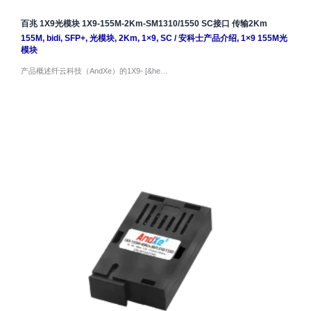
百兆 1X9光模块 1X9-155M-2Km-SM1310/1550 SC接口 传输2Km
155M
,
bidi
,
SFP+
,
光模块
,
2Km
,
1×9
,
SC
/
安科士产品介绍
,
1×9 155M光
模块
产品概述纤云科技（AndXe）的1X9- [&he…