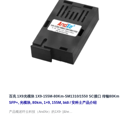
百兆 1X9光模块 1X9-155M-80Km-SM1310/1550 SC接口 传输80Km
SFP+
,
光模块
,
80km
,
1×9
,
155M
,
bidi
/
安科士产品介绍
产品概述纤云科技（AndXe）的1X9- [&he…