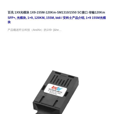
百兆 1X9光模块 1X9-155M-120Km-SM1310/1550 SC接口 传输120Km
SFP+
,
光模块
,
1×9
,
120KM
,
155M
,
bidi
/
安科士产品介绍
,
1×9 155M光模
块
产品概述纤云科技（AndXe）的1X9- [&he…