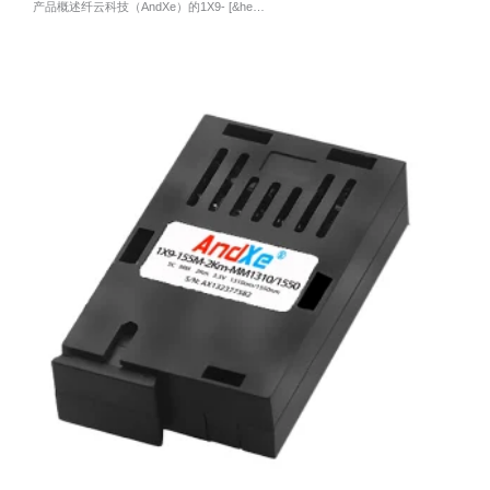
产品概述纤云科技（AndXe）的1X9- [&he…