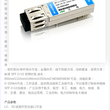
纤
型
光
接
口
可
选
；
收
发
一
体
模
块
；双纤双向/单纤双向可选；金属外壳；搞干扰能力强，结构紧凑，使用方便；
标准 SFF 2×10 管脚封装 波长：
850nm/1310nm/1490nm/1550nm/CWDM/DWDM 可选；传输距离：
0~200km可选；工作温度，提供商业级和工业级可选；可以接受订制各种规格
SFF 2×10光模块；广泛应用于航天、航空、军工、船舰、电力、铁路、医
疗、交通、通信、电信运营商、工业控制、电力控制等各大领域
产品参数
LC、SC或尾纤型光接口可选