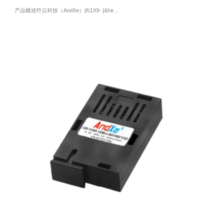
产品概述纤云科技（AndXe）的1X9- [&he…