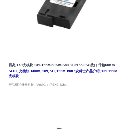
百兆 1X9光模块 1X9-155M-60Km-SM1310/1550 SC接口 传输60Km
SFP+
,
光模块
,
60km
,
1×9
,
SC
,
155M
,
bidi
/
安科士产品介绍
,
1×9 155M
光模块
产品概述纤云科技（AndXe）的1X9- [&he…