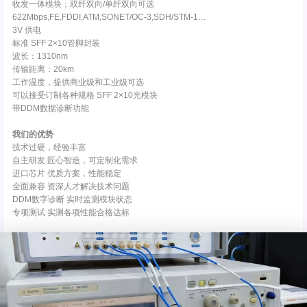
收发一体模块；双纤双向/单纤双向可选
622Mbps,FE,FDDI,ATM,SONET/OC-3,SDH/STM-1…
3V 供电
标准 SFF 2×10管脚封装
波长：1310nm
传输距离：20km
工作温度，提供商业级和工业级可选
可以接受订制各种规格 SFF 2×10光模块
带DDM数据诊断功能
我们的优势
技术过硬，经验丰富
自主研发 匠心智造，可定制化需求
进口芯片 优质方案，性能稳定
全面兼容 资深人才解决技术问题
DDM数字诊断 实时监测模块状态
专项测试 实测各项性能合格达标