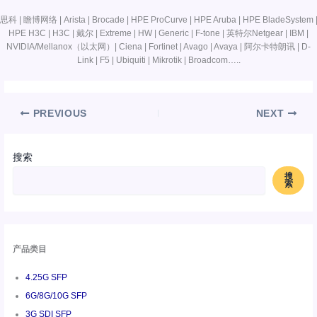
思科 | 瞻博网络 | Arista | Brocade | HPE ProCurve | HPE Aruba | HPE BladeSystem 
HPE H3C | H3C | 戴尔 | Extreme | HW | Generic | F-tone | 英特尔Netgear | IBM |
NVIDIA/Mellanox（以太网）| Ciena | Fortinet | Avago | Avaya | 阿尔卡特朗讯 | D-
Link | F5 | Ubiquiti | Mikrotik | Broadcom…..
PREVIOUS
NEXT
搜索
搜
索
产品类目
4.25G SFP
6G/8G/10G SFP
3G SDI SFP