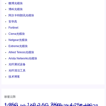
瞻博光模块
博科光模块
阿尔卡特朗讯光模块
安华高
Fortinet
Ciena光模块
Netgear光模块
Extreme光模块
Allied Telesis光模块
Arista Networks光模块
光纤测试设备
光纤清洁工具
技术博客
标签云阵
1.25G
1×9
2Km
2.5G
4.25g
10G
10km
20km
25gsfp28
3G
1x9