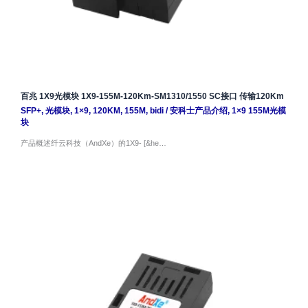
百兆 1X9光模块 1X9-155M-120Km-SM1310/1550 SC接口 传输120Km
SFP+
,
光模块
,
1×9
,
120KM
,
155M
,
bidi
/
安科士产品介绍
,
1×9 155M光模
块
产品概述纤云科技（AndXe）的1X9- [&he…