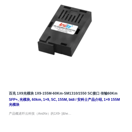
百兆 1X9光模块 1X9-155M-60Km-SM1310/1550 SC接口 传输60Km
SFP+
,
光模块
,
60km
,
1×9
,
SC
,
155M
,
bidi
/
安科士产品介绍
,
1×9 155M
光模块
产品概述纤云科技（AndXe）的1X9- [&he…