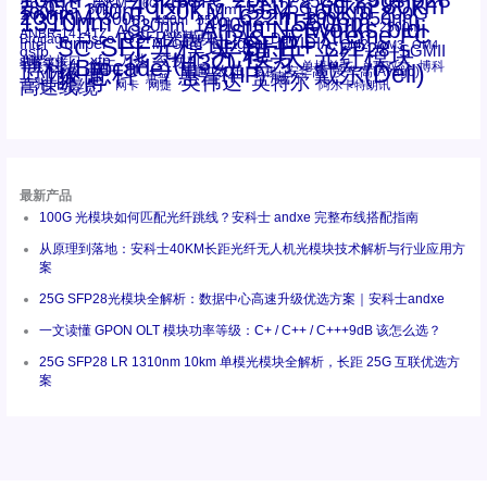
40Km
16GFC
25GE
80km
60km
15KM
28.05G
16G
100m
53.125G
120KM
155M
160km
50m
30km
100km
200G
622m
200KM
1310nm
800G
850nm
300m
1550nm
1490nm
400m
550m
1330nm
bidi
Arista Networks
2500m
AOC
Extreme
FC
ANBR-1414TZ
Arista
DAC
CSFP光模块
LC
SFP+
Brocade
Cisco
SFF光模块
Dell
Juniper
Netgear
SC
NVIDIA
Intel
光模块
MPO-LC
OM2
SFP28
OM3
OM4
SGMII
qsfp
光纤模块
华三(H3C)
华为
xfp
交换机
st螺纹接口
万兆
博科(Brocade)
华三
单模单芯
博科
千兆光模块
思科
戴尔(Dell)
单模双芯
惠普(HP)
友讯
博通
安华高
安华高(Avago)
工业级
多模
瞻博
戴尔
英伟达
惠普
英特尔
高速线缆
百兆
网卡
网捷
阿尔卡特朗讯
最新产品
100G 光模块如何匹配光纤跳线？安科士 andxe 完整布线搭配指南
从原理到落地：安科士40KM长距光纤无人机光模块技术解析与行业应用方
案
25G SFP28光模块全解析：数据中心高速升级优选方案｜安科士andxe
一文读懂 GPON OLT 模块功率等级：C+ / C++ / C+++9dB 该怎么选？
25G SFP28 LR 1310nm 10km 单模光模块全解析，长距 25G 互联优选方
案