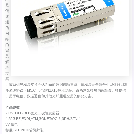
是
低
速
通
信
网
络
的
完
美
解
决
方
案
。该系列光模块支持高达2.5g的数据传输速率。该模块完全符合小型外形因素
多来源协议（MSA）定义的2X10标准封装。该系列光模块为系统设计师提供
了用于电信、数据通信和其他光纤通道应用的解决方案。
产品参数
VESEL/FP/DFB激光二极管发射器
4.25G,FE,FDDI,ATM,SONET/OC-3,SDH/STM-1…
3V 供电
标准 SFF 2×10管脚封装