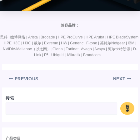
兼容品牌：
思科 | 瞻博网络 | Arista | Brocade | HPE ProCurve | HPE Aruba | HPE BladeSystem 
HPE H3C | H3C | 戴尔 | Extreme | HW | Generic | F-tone | 英特尔Netgear | IBM |
NVIDIA/Mellanox（以太网）| Ciena | Fortinet | Avago | Avaya | 阿尔卡特朗讯 | D-
Link | F5 | Ubiquiti | Mikrotik | Broadcom…..
PREVIOUS
NEXT
搜索
搜
索
产品类目