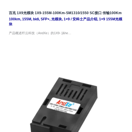
百兆 1X9光模块 1X9-155M-100Km-SM1310/1550 SC接口 传输100Km
100km
,
155M
,
bidi
,
SFP+
,
光模块
,
1×9
/
安科士产品介绍
,
1×9 155M光模
块
产品概述纤云科技（AndXe）的1X9- [&he…