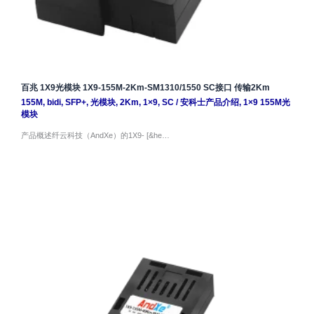
百兆 1X9光模块 1X9-155M-2Km-SM1310/1550 SC接口 传输2Km
155M
,
bidi
,
SFP+
,
光模块
,
2Km
,
1×9
,
SC
/
安科士产品介绍
,
1×9 155M光
模块
产品概述纤云科技（AndXe）的1X9- [&he…