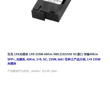
百兆 1X9光模块 1X9-155M-40Km-SM1310/1550 SC接口 传输40Km
SFP+
,
光模块
,
40Km
,
1×9
,
SC
,
155M
,
bidi
/
安科士产品介绍
,
1×9 155M
光模块
产品概述纤云科技（AndXe）的1X9- [&he…