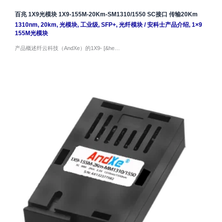
百兆 1X9光模块 1X9-155M-20Km-SM1310/1550 SC接口 传输20Km
1310nm
,
20km
,
光模块
,
工业级
,
SFP+
,
光纤模块
/
安科士产品介绍
,
1×9
155M光模块
产品概述纤云科技（AndXe）的1X9- [&he…