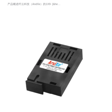
产品概述纤云科技（AndXe）的1X9- [&he…