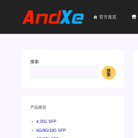
跳
至
内
官方首页
容
搜索
搜
索
产品类目
4.25G SFP
6G/8G/10G SFP