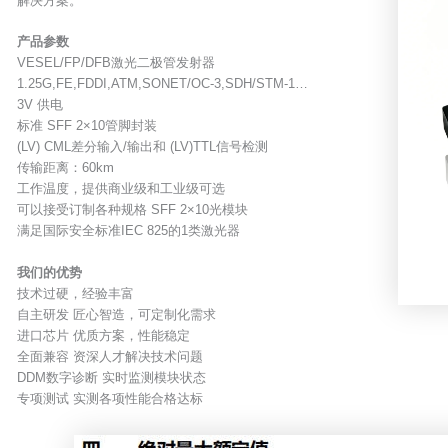
解决方案。
产品参数
VESEL/FP/DFB激光二极管发射器
1.25G,FE,FDDI,ATM,SONET/OC-3,SDH/STM-1…
3V 供电
标准 SFF 2×10管脚封装
(LV) CML差分输入/输出和 (LV)TTL信号检测
传输距离：60km
工作温度，提供商业级和工业级可选
可以接受订制各种规格 SFF 2×10光模块
满足国际安全标准IEC 825的1类激光器
我们的优势
技术过硬，经验丰富
自主研发 匠心智造，可定制化需求
进口芯片 优质方案，性能稳定
全面兼容 资深人才解决技术问题
DDM数字诊断 实时监测模块状态
专项测试 实测各项性能合格达标