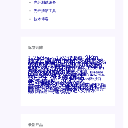
光纤测试设备
光纤清洁工具
技术博客
标签云阵
1.25G
1×9
2Km
2.5G
10km
4.25g
1x9
10G
20km
25gsfp28
3G
40Km
16GFC
25GE
15KM
16G
28.05G
80km
100m
53.125G
60km
50m
30km
100km
120KM
155M
160km
622m
200G
200KM
1310nm
300m
400m
550m
800G
850nm
1550nm
1330nm
1490nm
bidi
Arista Networks
AOC
2500m
ANBR-1414TZ
Arista
DAC
Extreme
CSFP光模块
FC
Brocade
LC
Cisco
Dell
SFF光模块
Juniper
Netgear
Intel
SC
NVIDIA
MPO-LC
SFP+
OM2
OM3
OM4
qsfp
光模块
SFP28
SGMII
st螺纹接口
光纤模块
xfp
交换机
万兆
华三(H3C)
华为
华三
博科(Brocade)
千兆光模块
单模单芯
思科
单模双芯
友讯
博科
博通
工业级
多模
戴尔(Dell)
惠普(HP)
安华高
安华高(Avago)
惠普
瞻博
戴尔
英伟达
百兆
英特尔
高速线缆
网卡
网捷
阿尔卡特朗讯
最新产品