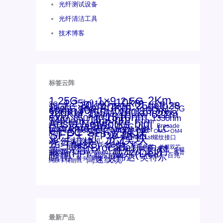
光纤测试设备
光纤清洁工具
技术博客
标签云阵
1.25G
1×9
2Km
2.5G
10km
4.25g
1x9
10G
20km
25gsfp28
3G
40Km
16GFC
25GE
15KM
16G
28.05G
80km
100m
53.125G
60km
50m
30km
100km
120KM
155M
160km
622m
200G
200KM
1310nm
300m
400m
550m
800G
850nm
1550nm
1330nm
1490nm
bidi
Arista Networks
AOC
2500m
ANBR-1414TZ
Arista
DAC
Extreme
CSFP光模块
FC
Brocade
LC
Cisco
Dell
SFF光模块
Juniper
Netgear
Intel
SC
NVIDIA
MPO-LC
SFP+
OM2
OM3
OM4
qsfp
光模块
SFP28
SGMII
st螺纹接口
光纤模块
xfp
交换机
万兆
华三(H3C)
华为
华三
博科(Brocade)
千兆光模块
单模单芯
思科
单模双芯
友讯
博科
博通
工业级
多模
戴尔(Dell)
惠普(HP)
安华高
安华高(Avago)
惠普
瞻博
戴尔
英伟达
百兆
英特尔
高速线缆
网卡
网捷
阿尔卡特朗讯
最新产品