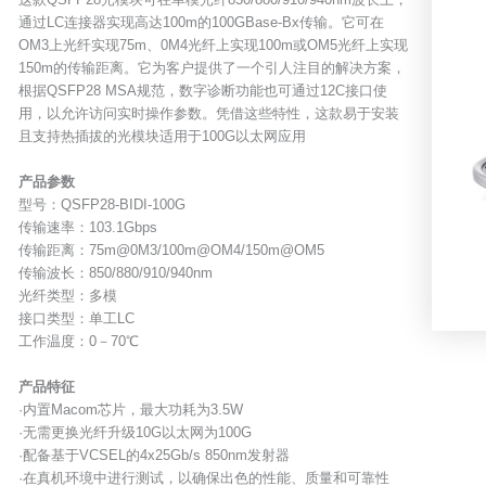
通过LC连接器实现高达100m的100GBase-Bx传输。它可在
OM3上光纤实现75m、0M4光纤上实现100m或OM5光纤上实现
150m的传输距离。它为客户提供了一个引人注目的解决方案，
根据QSFP28 MSA规范，数字诊断功能也可通过12C接口使
用，以允许访问实时操作参数。凭借这些特性，这款易于安装
且支持热插拔的光模块适用于100G以太网应用
产品参数
型号：QSFP28-BIDI-100G
传输速率：103.1Gbps
传输距离：75m@0M3/100m@OM4/150m@OM5
传输波长：850/880/910/940nm
光纤类型：多模
接口类型：单工LC
工作温度：0－70℃
产品特征
·内置Macom芯片，最大功耗为3.5W
·无需更换光纤升级10G以太网为100G
·配备基于VCSEL的4x25Gb/s 850nm发射器
·在真机环境中进行测试，以确保出色的性能、质量和可靠性