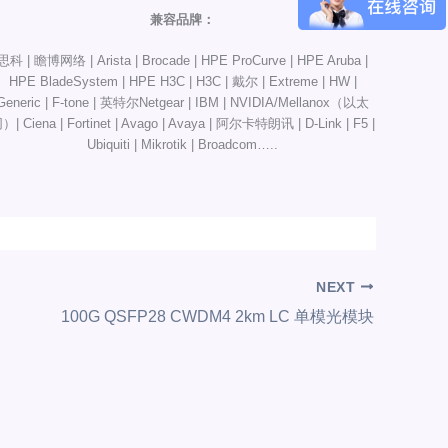
兼容品牌：
思科 | 瞻博网络 | Arista | Brocade | HPE ProCurve | HPE Aruba |
HPE BladeSystem | HPE H3C | H3C | 戴尔 | Extreme | HW |
Generic | F-tone | 英特尔Netgear | IBM | NVIDIA/Mellanox（以太
）| Ciena | Fortinet | Avago | Avaya | 阿尔卡特朗讯 | D-Link | F5 |
Ubiquiti | Mikrotik | Broadcom…..
NEXT
100G QSFP28 CWDM4 2km LC 单模光模块