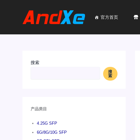
跳
至
内
官方首页
容
搜索
搜
索
产品类目
4.25G SFP
6G/8G/10G SFP