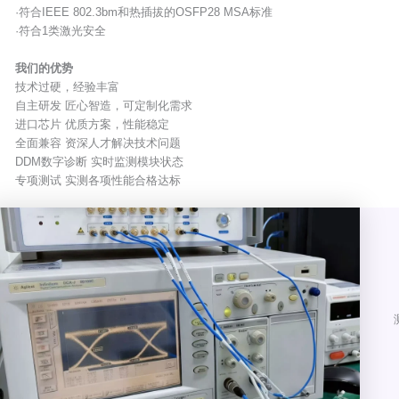
·符合IEEE 802.3bm和热插拔的OSFP28 MSA标准
·符合1类激光安全
我们的优势
技术过硬，经验丰富
自主研发 匠心智造，可定制化需求
进口芯片 优质方案，性能稳定
全面兼容 资深人才解决技术问题
DDM数字诊断 实时监测模块状态
专项测试 实测各项性能合格达标