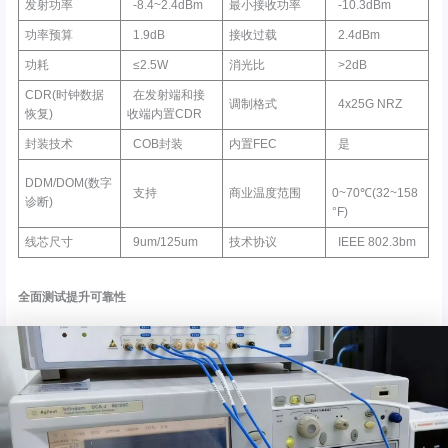
发射功率
-8.4~2.4dBm
最小接收功率
-10.3dBm
功率预算
1.9dB
接收过载
2.4dBm
功耗
≤2.5W
消光比
>2dB
CDR(时钟数据
在发射端和接
调制格式
4x25G NRZ
恢复)
收端内置CDR
封装技术
COB封装
内置FEC
是
DDM/DOM(数字
支持
商业温度范围
0~70℃(32~158
诊断)
°F)
线芯尺寸
9um/125um
技术协议
IEEE 802.3bm
全面测试提升可靠性