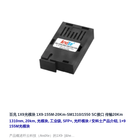
百兆 1X9光模块 1X9-155M-20Km-SM1310/1550 SC接口 传输20Km
1310nm
,
20km
,
光模块
,
工业级
,
SFP+
,
光纤模块
/
安科士产品介绍
,
1×9
155M光模块
产品概述纤云科技（AndXe）的1X9- [&he…