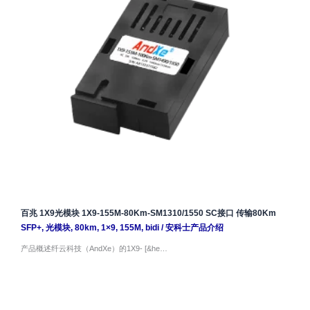
百兆 1X9光模块 1X9-155M-80Km-SM1310/1550 SC接口 传输80Km
SFP+
,
光模块
,
80km
,
1×9
,
155M
,
bidi
/
安科士产品介绍
产品概述纤云科技（AndXe）的1X9- [&he…