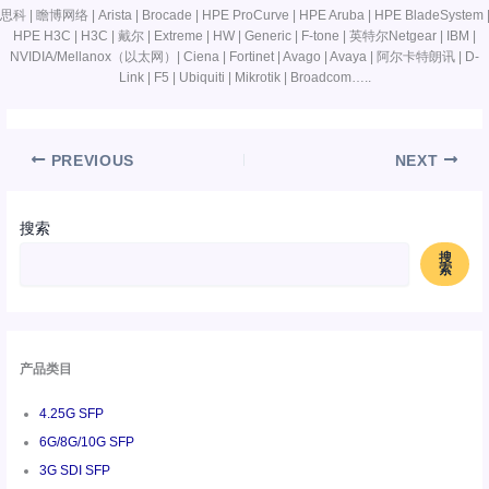
思科 | 瞻博网络 | Arista | Brocade | HPE ProCurve | HPE Aruba | HPE BladeSystem 
HPE H3C | H3C | 戴尔 | Extreme | HW | Generic | F-tone | 英特尔Netgear | IBM |
NVIDIA/Mellanox（以太网）| Ciena | Fortinet | Avago | Avaya | 阿尔卡特朗讯 | D-
Link | F5 | Ubiquiti | Mikrotik | Broadcom…..
PREVIOUS
NEXT
搜索
搜
索
产品类目
4.25G SFP
6G/8G/10G SFP
3G SDI SFP