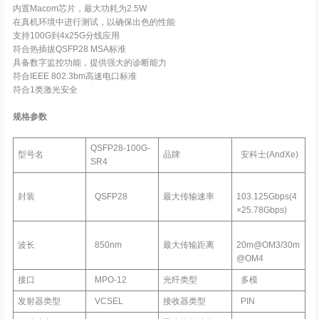
内置Macom芯片，最大功耗为2.5W
在真机环境中进行测试，以确保出色的性能
支持100G到4x25G分线应用
符合热插拔QSFP28 MSA标准
具备数字监控功能，提供强大的诊断能力
符合IEEE 802.3bm高速电口标准
符合1类激光安全
规格参数
QSFP28-100G-
型号名
品牌
安科士(AndXe)
SR4
封装
QSFP28
最大传输速率
103.125Gbps(4
×25.78Gbps)
波长
850nm
最大传输距离
20m@OM3/30m
@OM4
接口
MPO-12
光纤类型
多模
发射器类型
VCSEL
接收器类型
PIN