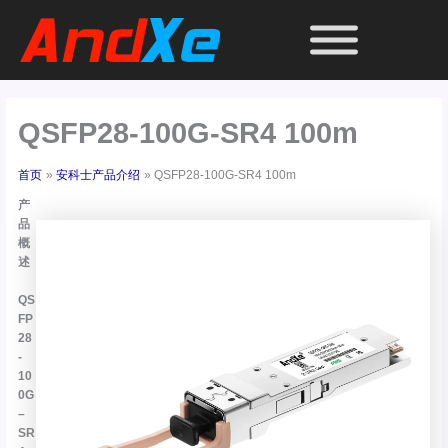
跳
至
内
容
QSFP28-100G-SR4 100m
首页
安科士产品介绍
QSFP28-100G-SR4 100m
产
品
概
述
QS
FP
28
-
10
0G
–
SR