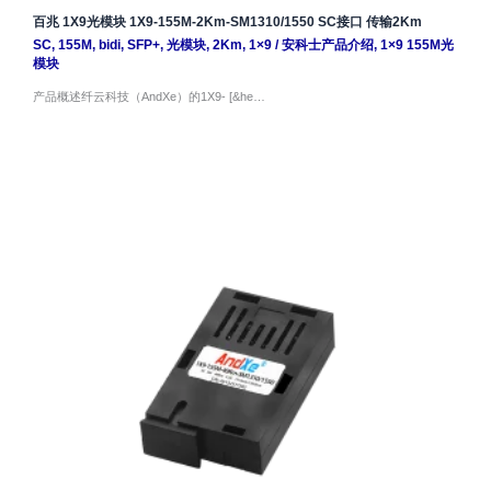
百兆 1X9光模块 1X9-155M-2Km-SM1310/1550 SC接口 传输2Km
SC
,
155M
,
bidi
,
SFP+
,
光模块
,
2Km
,
1×9
/
安科士产品介绍
,
1×9 155M光
模块
产品概述纤云科技（AndXe）的1X9- [&he…