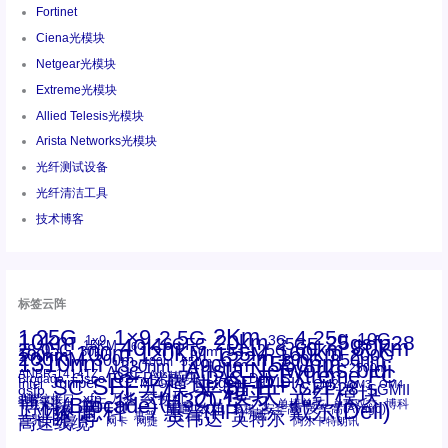
Fortinet
Ciena光模块
Netgear光模块
Extreme光模块
Allied Telesis光模块
Arista Networks光模块
光纤测试设备
光纤清洁工具
技术博客
标签云阵
1.25G
1×9
2Km
2.5G
4.25g
10G
10km
20km
25gsfp28
3G
1x9
40Km
16GFC
25GE
80km
60km
15KM
28.05G
16G
100m
53.125G
120KM
155M
160km
50m
30km
100km
200G
622m
200KM
1310nm
800G
850nm
300m
1550nm
1490nm
400m
550m
1330nm
bidi
Arista Networks
2500m
AOC
Extreme
FC
ANBR-1414TZ
Arista
DAC
CSFP光模块
LC
SFP+
Brocade
Cisco
SFF光模块
Dell
Juniper
Netgear
SC
NVIDIA
Intel
光模块
MPO-LC
OM2
SFP28
OM3
OM4
SGMII
qsfp
光纤模块
华三(H3C)
华为
xfp
交换机
st螺纹接口
万兆
博科(Brocade)
华三
单模单芯
博科
千兆光模块
思科
戴尔(Dell)
单模双芯
惠普(HP)
友讯
博通
安华高
安华高(Avago)
工业级
多模
瞻博
戴尔
英伟达
惠普
英特尔
高速线缆
百兆
网卡
网捷
阿尔卡特朗讯