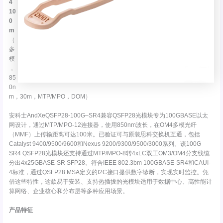
4
10
0
m
（
多
模
，
85
0n
m，30m，MTP/MPO，DOM）
安科士AndXeQSFP28-100G–SR4兼容QSFP28光模块专为100GBASE以太
网设计，通过MTP/MPO-12连接器，使用850nm波长，在OM4多模光纤
（MMF）上传输距离可达100米。已验证可与原装思科交换机互通，包括
Catalyst 9400/9500/9600和Nexus 9200/9300/9500/3000系列。该100G
SR4 QSFP28光模块还支持通过MTP/MPO-8转4xLC双工OM3/OM4分支线缆
分出4x25GBASE-SR SFP28。符合IEEE 802.3bm 100GBASE-SR4和CAUI-
4标准，通过QSFP28 MSA定义的I2C接口提供数字诊断，实现实时监控。凭
借这些特性，这款易于安装、支持热插拔的光模块适用于数据中心、高性能计
算网络、企业核心和分布层等多种应用场景。
产品特征