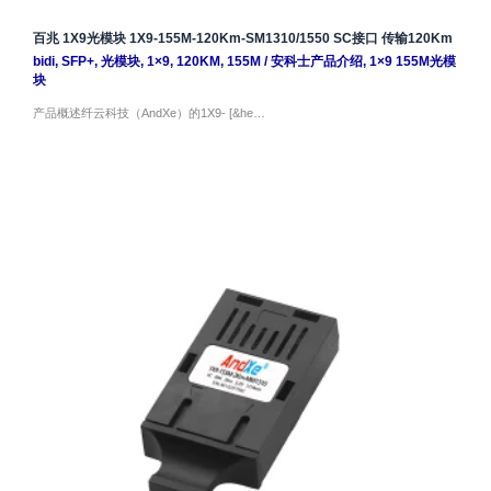
百兆 1X9光模块 1X9-155M-120Km-SM1310/1550 SC接口 传输120Km
bidi
,
SFP+
,
光模块
,
1×9
,
120KM
,
155M
/
安科士产品介绍
,
1×9 155M光模
块
产品概述纤云科技（AndXe）的1X9- [&he…