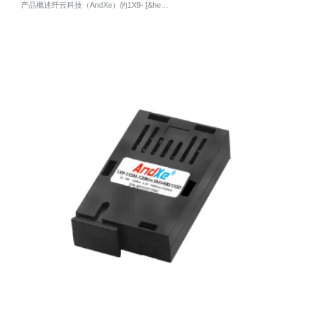
产品概述纤云科技（AndXe）的1X9- [&he…