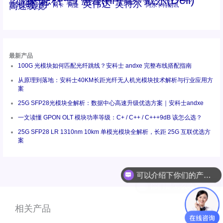
思科
戴尔(Dell)
惠普(HP)
工业级
瞻博
戴尔
英伟达
惠普
英特尔
高速线缆
百兆
网卡
网捷
阿尔卡特朗讯
最新产品
100G 光模块如何匹配光纤跳线？安科士 andxe 完整布线搭配指南
从原理到落地：安科士40KM长距光纤无人机光模块技术解析与行业应用方
案
25G SFP28光模块全解析：数据中心高速升级优选方案｜安科士andxe
一文读懂 GPON OLT 模块功率等级：C+ / C++ / C+++9dB 该怎么选？
25G SFP28 LR 1310nm 10km 单模光模块全解析，长距 25G 互联优选方
案
可以介绍下你们的产品么
你们是怎么收费的呢
相关产品