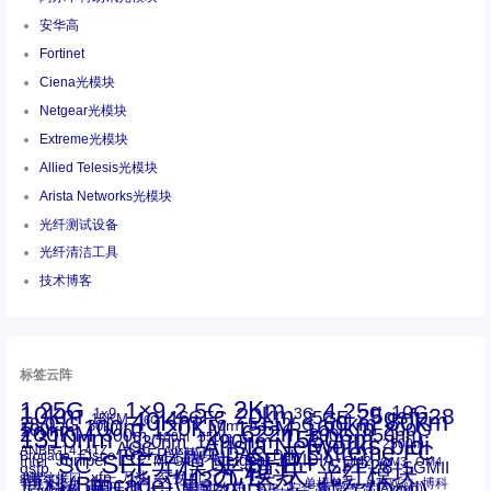
安华高
Fortinet
Ciena光模块
Netgear光模块
Extreme光模块
Allied Telesis光模块
Arista Networks光模块
光纤测试设备
光纤清洁工具
技术博客
标签云阵
1.25G
1×9
2Km
2.5G
4.25g
10G
10km
20km
25gsfp28
3G
1x9
40Km
16GFC
25GE
80km
60km
15KM
28.05G
16G
100m
53.125G
120KM
155M
160km
50m
30km
100km
200G
622m
200KM
1310nm
800G
850nm
300m
1550nm
1490nm
400m
550m
1330nm
bidi
Arista Networks
2500m
AOC
Extreme
FC
ANBR-1414TZ
Arista
DAC
CSFP光模块
LC
SFP+
Brocade
Cisco
SFF光模块
Dell
Juniper
Netgear
SC
NVIDIA
Intel
光模块
MPO-LC
OM2
SFP28
OM3
OM4
SGMII
qsfp
光纤模块
华三(H3C)
华为
xfp
交换机
st螺纹接口
万兆
博科(Brocade)
华三
单模单芯
博科
千兆光模块
单模双芯
友讯
博通
安华高
安华高(Avago)
多模