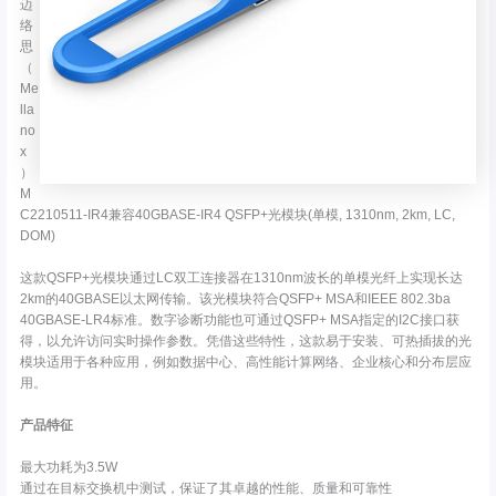
迈
络
思
（
Me
lla
no
x
）
M
C2210511-IR4兼容40GBASE-IR4 QSFP+光模块(单模, 1310nm, 2km, LC,
DOM)
这款QSFP+光模块通过LC双工连接器在1310nm波长的单模光纤上实现长达
2km的40GBASE以太网传输。该光模块符合QSFP+ MSA和IEEE 802.3ba
40GBASE-LR4标准。数字诊断功能也可通过QSFP+ MSA指定的I2C接口获
得，以允许访问实时操作参数。凭借这些特性，这款易于安装、可热插拔的光
模块适用于各种应用，例如数据中心、高性能计算网络、企业核心和分布层应
用。
产品特征
最大功耗为3.5W
通过在目标交换机中测试，保证了其卓越的性能、质量和可靠性