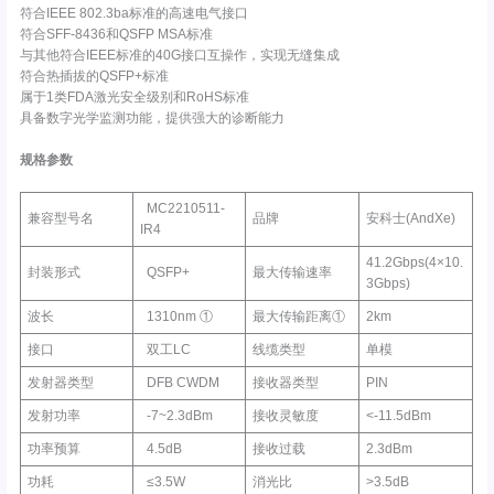
符合IEEE 802.3ba标准的高速电气接口
符合SFF-8436和QSFP MSA标准
与其他符合IEEE标准的40G接口互操作，实现无缝集成
符合热插拔的QSFP+标准
属于1类FDA激光安全级别和RoHS标准
具备数字光学监测功能，提供强大的诊断能力
规格参数
MC2210511-
兼容型号名
品牌
安科士(AndXe)
IR4
41.2Gbps(4×10.
封装形式
QSFP+
最大传输速率
3Gbps)
波长
1310nm ①
最大传输距离①
2km
接口
双工LC
线缆类型
单模
发射器类型
DFB CWDM
接收器类型
PIN
发射功率
-7~2.3dBm
接收灵敏度
<-11.5dBm
功率预算
4.5dB
接收过载
2.3dBm
功耗
≤3.5W
消光比
>3.5dB