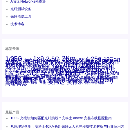
Arista Networks光模块
光纤测试设备
光纤清洁工具
技术博客
标签云阵
1.25G
1×9
2Km
2.5G
4.25g
10G
10km
20km
25gsfp28
3G
1x9
40Km
16GFC
25GE
80km
60km
15KM
28.05G
16G
100m
53.125G
120KM
155M
160km
50m
30km
100km
200G
622m
200KM
1310nm
800G
850nm
300m
1550nm
1490nm
400m
550m
1330nm
bidi
Arista Networks
2500m
AOC
Extreme
FC
ANBR-1414TZ
Arista
DAC
CSFP光模块
LC
SFP+
Brocade
Cisco
SFF光模块
Dell
Juniper
Netgear
SC
NVIDIA
Intel
光模块
MPO-LC
OM2
SFP28
OM3
OM4
SGMII
qsfp
光纤模块
华三(H3C)
华为
xfp
交换机
st螺纹接口
万兆
博科(Brocade)
华三
单模单芯
博科
千兆光模块
思科
戴尔(Dell)
单模双芯
惠普(HP)
友讯
博通
安华高
安华高(Avago)
工业级
多模
瞻博
戴尔
英伟达
惠普
英特尔
高速线缆
百兆
网卡
网捷
阿尔卡特朗讯
最新产品
100G 光模块如何匹配光纤跳线？安科士 andxe 完整布线搭配指南
从原理到落地：安科士40KM长距光纤无人机光模块技术解析与行业应用方