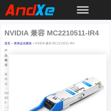
跳
至
内
容
NVIDIA 兼容 MC2210511-IR4
首页
英伟达光模块
NVIDIA 兼容 MC2210511-IR4
产
品
概
述
英
伟
达
（
NV
IDI
A
）/