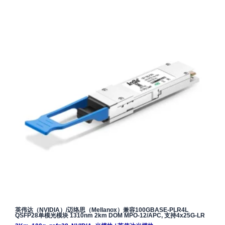
英伟达（NVIDIA）/迈络思（Mellanox）兼容100GBASE-PLR4L
QSFP28单模光模块 1310nm 2km DOM MPO-12/APC, 支持4x25G-LR