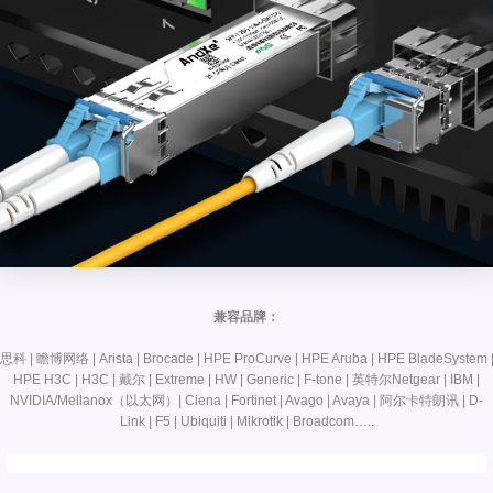
兼容品牌：
思科 | 瞻博网络 | Arista | Brocade | HPE ProCurve | HPE Aruba | HPE BladeSystem 
HPE H3C | H3C | 戴尔 | Extreme | HW | Generic | F-tone | 英特尔Netgear | IBM |
NVIDIA/Mellanox（以太网）| Ciena | Fortinet | Avago | Avaya | 阿尔卡特朗讯 | D-
Link | F5 | Ubiquiti | Mikrotik | Broadcom…..