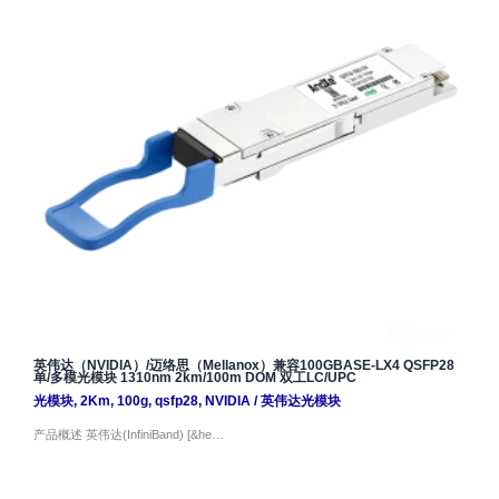
英伟达（NVIDIA）/迈络思（Mellanox）兼容100GBASE-LX4 QSFP28
单/多模光模块 1310nm 2km/100m DOM 双工LC/UPC
光模块
,
2Km
,
100g
,
qsfp28
,
NVIDIA
/
英伟达光模块
产品概述 英伟达(InfiniBand) [&he…