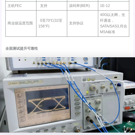
主机FEC
支持
误码率(BER)
1E-12
40G以太网，光
0至70℃(32至
纤通道，
商业级温度范围
支持协议
158°F)
SATA/SAS3,符合
MSA标准
全面测试提升可靠性