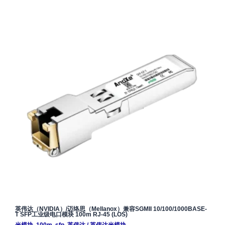
英伟达（NVIDIA）/迈络思（Mellanox）兼容SGMII 10/100/1000BASE-
T SFP工业级电口模块 100m RJ-45 (LOS)