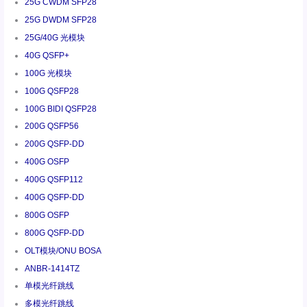
25G CWDM SFP28
25G DWDM SFP28
25G/40G 光模块
40G QSFP+
100G 光模块
100G QSFP28
100G BIDI QSFP28
200G QSFP56
200G QSFP-DD
400G OSFP
400G QSFP112
400G QSFP-DD
800G OSFP
800G QSFP-DD
OLT模块/ONU BOSA
ANBR-1414TZ
单模光纤跳线
多模光纤跳线