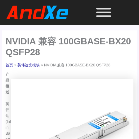
跳
至
内
容
NVIDIA 兼容 100GBASE-BX20
QSFP28
首页
英伟达光模块
NVIDIA 兼容 100GBASE-BX20 QSFP28
产
品
概
述
英
伟
达
(Inf
ini
Ba