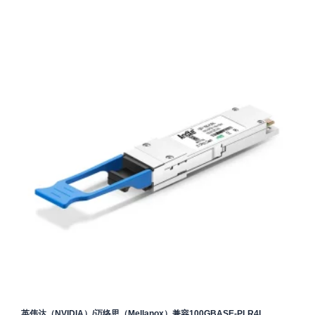
英伟达（NVIDIA）/迈络思（Mellanox）兼容100GBASE-PLR4L