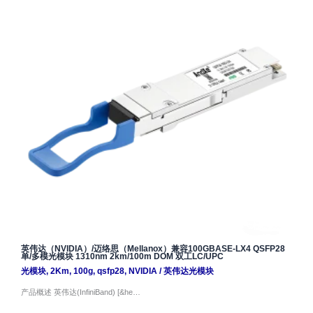
英伟达（NVIDIA）/迈络思（Mellanox）兼容100GBASE-LX4 QSFP28
单/多模光模块 1310nm 2km/100m DOM 双工LC/UPC
光模块
,
2Km
,
100g
,
qsfp28
,
NVIDIA
/
英伟达光模块
产品概述 英伟达(InfiniBand) [&he…