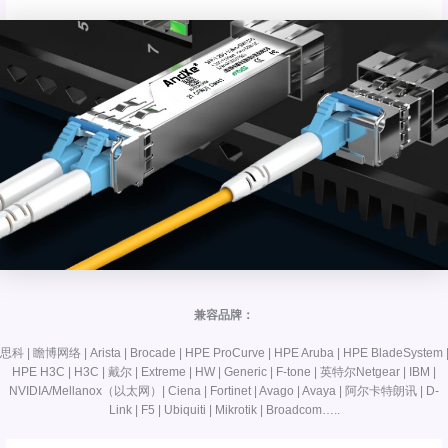
兼容品牌：
思科 | 瞻博网络 | Arista | Brocade | HPE ProCurve | HPE Aruba | HPE BladeSystem 
HPE H3C | H3C | 戴尔 | Extreme | HW | Generic | F-tone | 英特尔Netgear | IBM |
NVIDIA/Mellanox（以太网）| Ciena | Fortinet | Avago | Avaya | 阿尔卡特朗讯 | D-
Link | F5 | Ubiquiti | Mikrotik | Broadcom…..