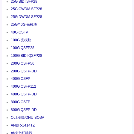
25G BIDI SFP28
25G CWDM SFP28
25G DWDM SFP28
25G/40G 光模块
40G QSFP+
100G 光模块
100G QSFP28
100G BIDI QSFP28
200G QSFP56
200G QSFP-DD
400G OSFP
400G QSFP112
400G QSFP-DD
800G OSFP
800G QSFP-DD
OLT模块/ONU BOSA
ANBR-1414TZ
单模光纤跳线