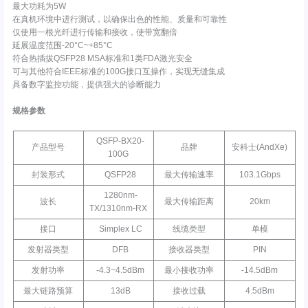
最大功耗为5W
在真机环境中进行测试，以确保出色的性能、质量和可靠性
仅使用一根光纤进行传输和接收，使带宽翻倍
延展温度范围-20°C~+85°C
符合热插拔QSFP28 MSA标准和1类FDA激光安全
可与其他符合IEEE标准的100G接口互操作，实现无缝集成
具备数字监控功能，提供强大的诊断能力
规格参数
QSFP-BX20-
产品型号
品牌
安科士(AndXe)
100G
封装形式
QSFP28
最大传输速率
103.1Gbps
1280nm-
波长
最大传输距离
20km
TX/1310nm-RX
接口
Simplex LC
线缆类型
单模
发射器类型
DFB
接收器类型
PIN
发射功率
-4.3~4.5dBm
最小接收功率
-14.5dBm
最大链路预算
13dB
接收过载
4.5dBm