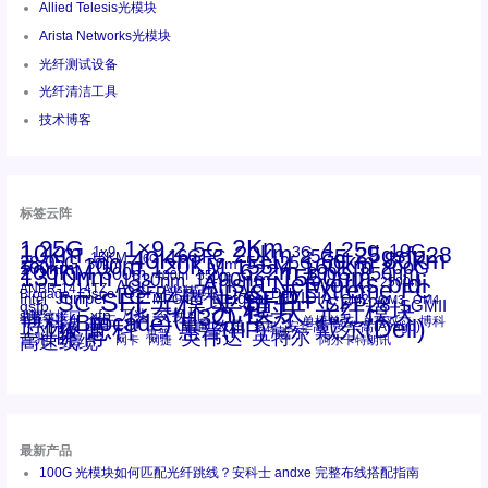
Allied Telesis光模块
Arista Networks光模块
光纤测试设备
光纤清洁工具
技术博客
标签云阵
1.25G
1×9
2Km
2.5G
4.25g
10G
10km
20km
25gsfp28
3G
1x9
40Km
16GFC
25GE
80km
60km
15KM
28.05G
16G
100m
53.125G
120KM
155M
160km
50m
30km
100km
200G
622m
200KM
1310nm
800G
850nm
300m
1550nm
1490nm
400m
550m
1330nm
bidi
Arista Networks
2500m
AOC
Extreme
FC
ANBR-1414TZ
Arista
DAC
CSFP光模块
LC
SFP+
Brocade
Cisco
SFF光模块
Dell
Juniper
Netgear
SC
NVIDIA
Intel
光模块
MPO-LC
OM2
SFP28
OM3
OM4
SGMII
qsfp
光纤模块
华三(H3C)
华为
xfp
交换机
st螺纹接口
万兆
博科(Brocade)
华三
单模单芯
博科
千兆光模块
思科
戴尔(Dell)
单模双芯
惠普(HP)
友讯
博通
安华高
安华高(Avago)
工业级
多模
瞻博
戴尔
英伟达
惠普
英特尔
高速线缆
百兆
网卡
网捷
阿尔卡特朗讯
最新产品
100G 光模块如何匹配光纤跳线？安科士 andxe 完整布线搭配指南