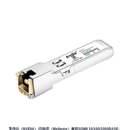
英伟达（NVIDIA）/迈络思（Mellanox）兼容SGMII 10/100/1000BASE-