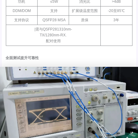
功耗
≤5W
消光比
>4dB
DDM/DOM
支持
扩展级温度范围
-20至85℃
支持协议
QSFP28 MSA
质保
3年
|需与QSFP281310nm-
TX/1280nm-RX.
配对使用
全面测试提升可靠性