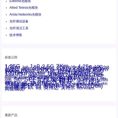
Extreme光模块
Allied Telesis光模块
Arista Networks光模块
光纤测试设备
光纤清洁工具
技术博客
标签云阵
1.25G
1×9
2Km
2.5G
4.25g
10G
10km
20km
25gsfp28
3G
1x9
40Km
16GFC
25GE
80km
60km
15KM
28.05G
16G
100m
53.125G
120KM
155M
160km
50m
30km
100km
200G
622m
200KM
1310nm
800G
850nm
300m
1550nm
1490nm
400m
550m
1330nm
bidi
Arista Networks
2500m
AOC
Extreme
FC
ANBR-1414TZ
Arista
DAC
CSFP光模块
LC
SFP+
Brocade
Cisco
SFF光模块
Dell
Juniper
Netgear
SC
NVIDIA
Intel
光模块
MPO-LC
OM2
SFP28
OM3
OM4
SGMII
qsfp
光纤模块
华三(H3C)
华为
xfp
交换机
st螺纹接口
万兆
博科(Brocade)
华三
单模单芯
博科
千兆光模块
思科
戴尔(Dell)
单模双芯
惠普(HP)
友讯
博通
安华高
安华高(Avago)
工业级
多模
瞻博
戴尔
英伟达
惠普
英特尔
高速线缆
百兆
网卡
网捷
阿尔卡特朗讯
最新产品