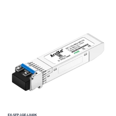
EX-SFP-1GE-LX40K