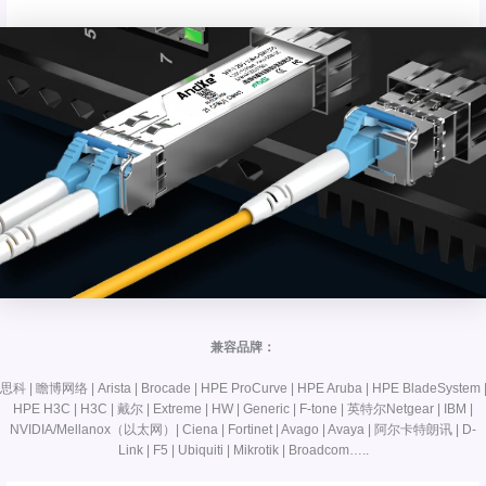
兼容品牌：
思科 | 瞻博网络 | Arista | Brocade | HPE ProCurve | HPE Aruba | HPE BladeSystem 
HPE H3C | H3C | 戴尔 | Extreme | HW | Generic | F-tone | 英特尔Netgear | IBM |
NVIDIA/Mellanox（以太网）| Ciena | Fortinet | Avago | Avaya | 阿尔卡特朗讯 | D-
Link | F5 | Ubiquiti | Mikrotik | Broadcom…..