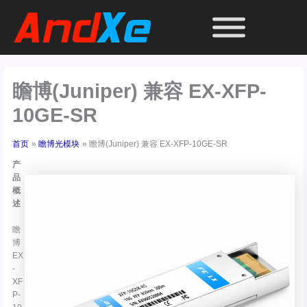
跳
至
内
容
瞻博(Juniper) 兼容 EX-XFP-
10GE-SR
首页
瞻博光模块
瞻博(Juniper) 兼容 EX-XFP-10GE-SR
产
品
概
述
瞻
博
EX
-
XF
P-