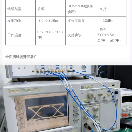
DDM/DOM(数字
线缆类型
多模
支持
诊断)
发射功率
-3.5~5.3dBm
接收灵敏度
<-13dBm
符合
0~70℃(32~158
工作温度
支持协议
SFP+MSA、
°F)
CPRI、eCPRI
全面测试提升可靠性