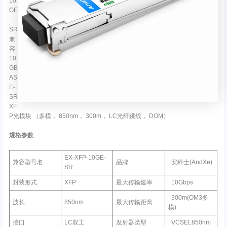
10
GE
-
SR
兼
容
10
GB
AS
E-
SR
XF
P光模块 （多模， 850nm， 300m， LC光纤跳线， DOM）
规格参数
EX-XFP-10GE-
兼容型号名
品牌
安科士(AndXe)
SR
封装形式
XFP
最大传输速率
10Gbps
300m(OM3多
波长
850nm
最大传输距离
模)
接口
LC双工
发射器类型
VCSEL850nm