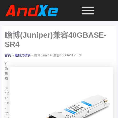
跳
至
内
容
瞻博(Juniper)兼容40GBASE-
SR4
首页
瞻博光模块
瞻博(Juniper)兼容40GBASE-SR4
产
品
概
述
Ju
nip
er
EX
-
QS