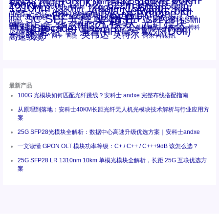
80km
60km
28.05G
100m
53.125G
120KM
155M
160km
50m
30km
100km
200G
622m
200KM
1310nm
800G
850nm
300m
1550nm
1490nm
400m
550m
1330nm
bidi
Arista Networks
2500m
AOC
Extreme
FC
ANBR-1414TZ
Arista
DAC
CSFP光模块
LC
SFP+
Brocade
Cisco
SFF光模块
Dell
Juniper
Netgear
SC
NVIDIA
Intel
光模块
MPO-LC
OM2
SFP28
OM3
OM4
SGMII
qsfp
光纤模块
华三(H3C)
华为
xfp
交换机
st螺纹接口
万兆
博科(Brocade)
华三
单模单芯
博科
千兆光模块
思科
戴尔(Dell)
单模双芯
惠普(HP)
友讯
博通
安华高
安华高(Avago)
工业级
多模
瞻博
戴尔
英伟达
惠普
英特尔
高速线缆
百兆
网卡
网捷
阿尔卡特朗讯
最新产品
100G 光模块如何匹配光纤跳线？安科士 andxe 完整布线搭配指南
从原理到落地：安科士40KM长距光纤无人机光模块技术解析与行业应用方
案
25G SFP28光模块全解析：数据中心高速升级优选方案｜安科士andxe
一文读懂 GPON OLT 模块功率等级：C+ / C++ / C+++9dB 该怎么选？
25G SFP28 LR 1310nm 10km 单模光模块全解析，长距 25G 互联优选方
案