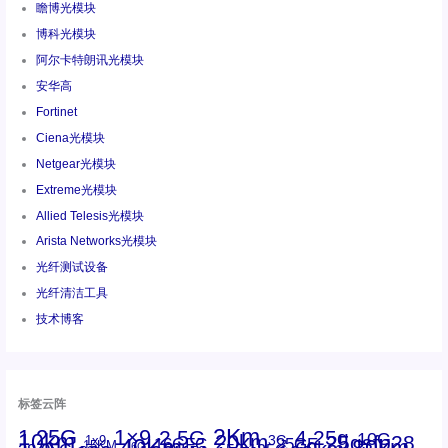
瞻博光模块
博科光模块
阿尔卡特朗讯光模块
安华高
Fortinet
Ciena光模块
Netgear光模块
Extreme光模块
Allied Telesis光模块
Arista Networks光模块
光纤测试设备
光纤清洁工具
技术博客
标签云阵
1.25G
1×9
2Km
2.5G
4.25g
10G
10km
20km
25gsfp28
3G
1x9
40Km
16GFC
25GE
15KM
16G