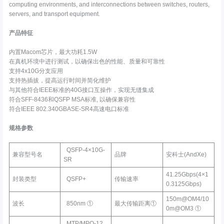
computing environments, and interconnections between switches, routers,
servers, and transport equipment.
产品特征
内置Macom芯片，最大功耗1.5W
在真机环境中进行测试，以确保出色的性能、质量和可靠性
支持4x10G分支应用
支持热插拔，提高运行时间并简化维护
与其他符合IEEE标准的40G接口互操作，实现无缝集成
符合SFF-8436和QSFP MSA标准, 以确保兼容性
符合IEEE 802.340GBASE-SR4高速电口标准
规格参数
QSFP-4×10G-
兼容型号名
品牌
安科士(AndXe)
SR
41.25Gbps(4×1
封装类型
QSFP+
传输速率
0.3125Gbps)
150m@OM4/10
波长
850nm ①
最大传输距离①
0m@OM3 ①
MTP/MPO-12