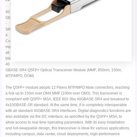
FP
-
40
GE
-
SR
4
Co
mp
ati
ble
40
GBASE-SR4 QSFP+ Optical Transceiver Module (MMF, 850nm, 150m,
MTP/MPO, DOM)
The QSFP+ module adopts 12 Fibers MTP/MPO Male connectors, reaching
a link up to 150m over OM4 MMF (100m over OM3). This transceiver is
compliant with QSFP+ MSA, IEEE 802.3ba 40GBASE-SR4 and breakout to
4x10GBASE-SR standard. At the same time, it is completely interoperable
with all standard 40GBASE-SR4 interfaces. Digital diagnostics functions are
also available via the I2C interface, as specified by the QSFP+ MSA, to
allow access to real-time operating parameters. With its easy installation
and hot-swappable design, this transceiver is ideal for various applications,
including campus, data center, cloud deployments, high-performance