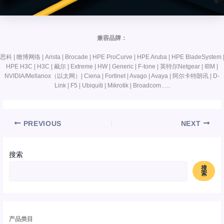
兼容品牌：
思科 | 瞻博网络 | Arista | Brocade | HPE ProCurve | HPE Aruba | HPE BladeSystem 
HPE H3C | H3C | 戴尔 | Extreme | HW | Generic | F-tone | 英特尔Netgear | IBM |
NVIDIA/Mellanox（以太网）| Ciena | Fortinet | Avago | Avaya | 阿尔卡特朗讯 | D-
Link | F5 | Ubiquiti | Mikrotik | Broadcom…..
PREVIOUS
NEXT
搜索
搜
索
产品类目