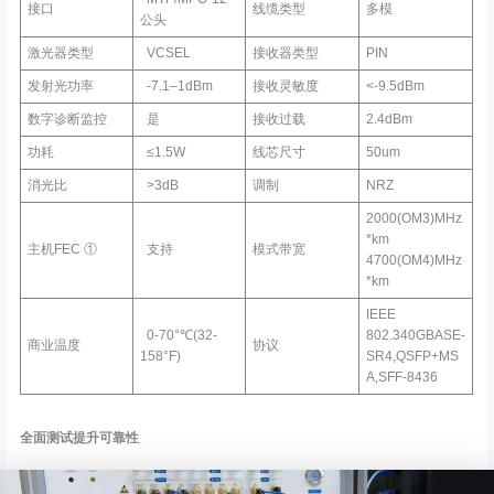
接口
线缆类型
多模
公头
激光器类型
VCSEL
接收器类型
PIN
发射光功率
-7.1–1dBm
接收灵敏度
<-9.5dBm
数字诊断监控
是
接收过载
2.4dBm
功耗
≤1.5W
线芯尺寸
50um
消光比
>3dB
调制
NRZ
2000(OM3)MHz
*km
主机FEC ①
支持
模式带宽
4700(OM4)MHz
*km
IEEE
0-70°℃(32-
802.340GBASE-
商业温度
协议
158°F)
SR4,QSFP+MS
A,SFF-8436
全面测试提升可靠性