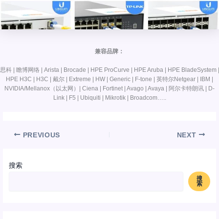
兼容品牌：
思科 | 瞻博网络 | Arista | Brocade | HPE ProCurve | HPE Aruba | HPE BladeSystem 
HPE H3C | H3C | 戴尔 | Extreme | HW | Generic | F-tone | 英特尔Netgear | IBM |
NVIDIA/Mellanox（以太网）| Ciena | Fortinet | Avago | Avaya | 阿尔卡特朗讯 | D-
Link | F5 | Ubiquiti | Mikrotik | Broadcom…..
PREVIOUS
NEXT
搜索
搜
索