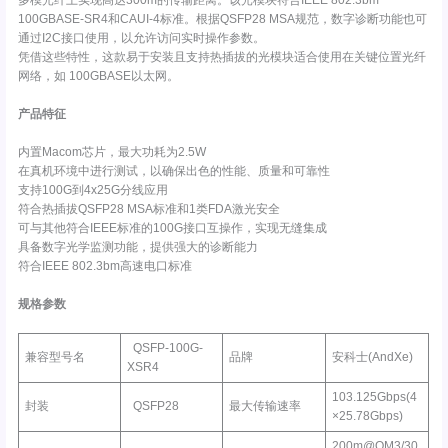
多模光纤上实现高达300m的传输距离。该光模块符合IEEE 802.3bm
100GBASE-SR4和CAUI-4标准。根据QSFP28 MSA规范，数字诊断功能也可
通过I2C接口使用，以允许访问实时操作参数。
凭借这些特性，这款易于安装且支持热插拔的光模块适合使用在关键位置光纤
网络，如 100GBASE以太网。
产品特征
内置Macom芯片，最大功耗为2.5W
在真机环境中进行测试，以确保出色的性能、质量和可靠性
支持100G到4x25G分线应用
符合热插拔QSFP28 MSA标准和1类FDA激光安全
可与其他符合IEEE标准的100G接口互操作，实现无缝集成
具备数字光学监测功能，提供强大的诊断能力
符合IEEE 802.3bm高速电口标准
规格参数
QSFP-100G-
兼容型号名
品牌
安科士(AndXe)
XSR4
103.125Gbps(4
封装
QSFP28
最大传输速率
×25.78Gbps)
200m@OM3/30