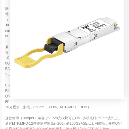
瞻
博
（
Ju
nip
er
）
兼
容
10
0G
BA
SE
-
ES
R4
QS
FP
28光模块（多模，850nm，300m、MTP/MPO、DOM）
这款瞻博（Juniper）兼容QSFP28光模块可在OM3多模光纤850nm波长上，
通过MTP/MPO-12连接器实现高达200m的100GBASE以太网传输，并在OM4