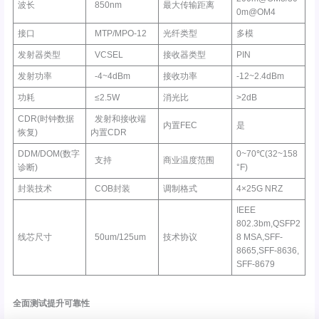
波长
850nm
最大传输距离
0m@OM4
接口
MTP/MPO-12
光纤类型
多模
发射器类型
VCSEL
接收器类型
PIN
发射功率
-4~4dBm
接收功率
-12~2.4dBm
功耗
≤2.5W
消光比
>2dB
CDR(时钟数据
发射和接收端
内置FEC
是
恢复)
内置CDR
DDM/DOM(数字
0~70℃(32~158
支持
商业温度范围
诊断)
°F)
封装技术
COB封装
调制格式
4×25G NRZ
IEEE
802.3bm,QSFP2
线芯尺寸
50um/125um
技术协议
8 MSA,SFF-
8665,SFF-8636,
SFF-8679
全面测试提升可靠性