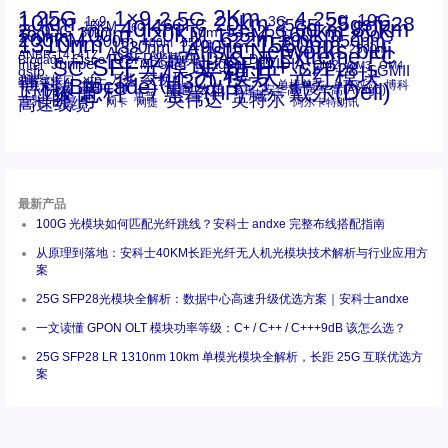
1.25G
1×9
2Km
2.5G
4.25g
10G
10km
20km
25gsfp28
3G
1x9
40Km
16GFC
25GE
80km
60km
15KM
28.05G
16G
100m
53.125G
120KM
155M
160km
50m
30km
100km
200G
622m
200KM
1310nm
800G
850nm
300m
1550nm
1490nm
400m
550m
1330nm
bidi
Arista Networks
2500m
AOC
Extreme
FC
ANBR-1414TZ
Arista
DAC
CSFP光模块
LC
SFP+
Brocade
Cisco
SFF光模块
Dell
Juniper
Netgear
SC
NVIDIA
Intel
光模块
MPO-LC
OM2
SFP28
OM3
OM4
SGMII
qsfp
光纤模块
华三(H3C)
华为
xfp
交换机
st螺纹接口
万兆
博科(Brocade)
华三
单模单芯
博科
千兆光模块
思科
戴尔(Dell)
单模双芯
惠普(HP)
友讯
博通
安华高
安华高(Avago)
工业级
多模
瞻博
戴尔
英伟达
惠普
英特尔
高速线缆
百兆
网卡
网捷
阿尔卡特朗讯
最新产品
100G 光模块如何匹配光纤跳线？安科士 andxe 完整布线搭配指南
从原理到落地：安科士40KM长距光纤无人机光模块技术解析与行业应用方
案
25G SFP28光模块全解析：数据中心高速升级优选方案｜安科士andxe
一文读懂 GPON OLT 模块功率等级：C+ / C++ / C+++9dB 该怎么选？
25G SFP28 LR 1310nm 10km 单模光模块全解析，长距 25G 互联优选方
案